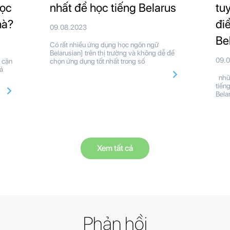
học
nhất để học tiếng Belarus
tu
hà?
đi
09.08.2023
Be
Có rất nhiều ứng dụng học ngôn ngữ
Belarusian] trên thị trường và không dễ để
09.
 cận
chọn ứng dụng tốt nhất trong số
á
nhữn
tiến
Bela
Xem tất cả
Phản hồi