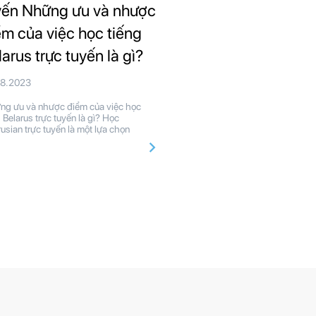
yến Những ưu và nhược
ểm của việc học tiếng
larus trực tuyến là gì?
08.2023
g ưu và nhược điểm của việc học
g Belarus trực tuyến là gì? Học
rusian trực tuyến là một lựa chọn