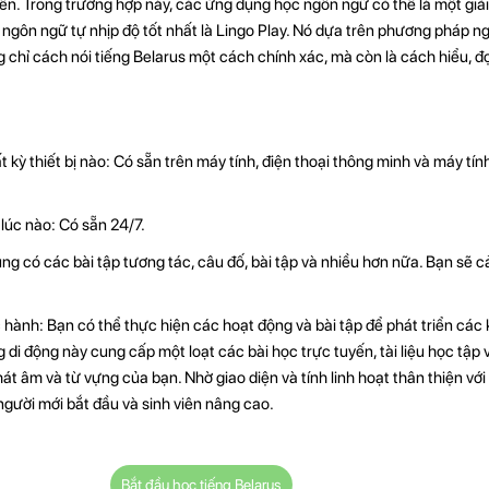
ên. Trong trường hợp này, các ứng dụng học ngôn ngữ có thể là một giải 
gôn ngữ tự nhịp độ tốt nhất là Lingo Play. Nó dựa trên phương pháp ng
chỉ cách nói tiếng Belarus một cách chính xác, mà còn là cách hiểu, đọ
 kỳ thiết bị nào: Có sẵn trên máy tính, điện thoại thông minh và máy tín
lúc nào: Có sẵn 24/7.
g có các bài tập tương tác, câu đố, bài tập và nhiều hơn nữa. Bạn sẽ cả
hành: Bạn có thể thực hiện các hoạt động và bài tập để phát triển các 
i động này cung cấp một loạt các bài học trực tuyến, tài liệu học tập 
át âm và từ vựng của bạn. Nhờ giao diện và tính linh hoạt thân thiện với
người mới bắt đầu và sinh viên nâng cao.
Bắt đầu học tiếng Belarus