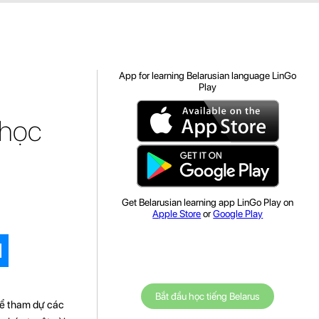
App for learning Belarusian language LinGo
Play
 học
Get Belarusian learning app LinGo Play on
Apple Store
or
Google Play
Bắt đầu học tiếng Belarus
hể tham dự các