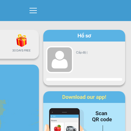
Hồ sơ
30 DAYS FREE
Cấp độ
|
Sự tiến triển
Thứ hai
Thứ ba
Thứ tư
Thứ