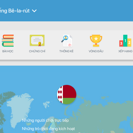
ếng Bê-la-rút
BÀI HỌC
CHỨNG CHỈ
THỐNG KÊ
VÒNG ĐẤU
XẾP HẠNG
Những người chơi trực tiếp
Những trò chơi đang kích hoạt