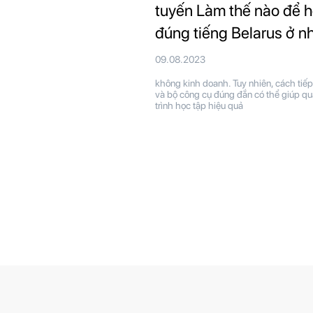
tuyến Làm thế nào để 
đúng tiếng Belarus ở n
09.08.2023
không kinh doanh. Tuy nhiên, cách tiếp
và bộ công cụ đúng đắn có thể giúp qu
trình học tập hiệu quả