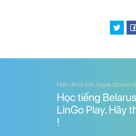
Hiện đã có trên Apple Store ho
Học tiếng Belarus
LinGo Play. Hãy 
!