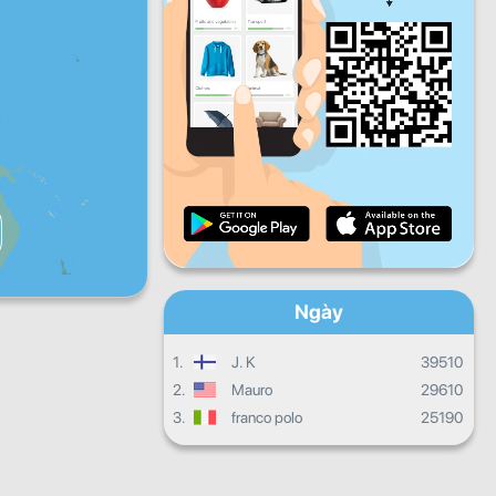
năm
Thứ sáu
Thứ bảy
Chủ
nhật
Quá trình hàng ngày
Quá trình hàng tháng
Chứng chỉ
Sự tiến triển chung
Ngày
1.
J. K
39510
2.
Mauro
29610
3.
franco polo
25190