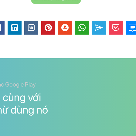
ặc Google Play
 cùng với
thừ dùng nó