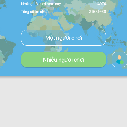
Những trò chơi hôm nay
4074
Tổng số trò chơi
31531666
Một người chơi
Nhiều người chơi