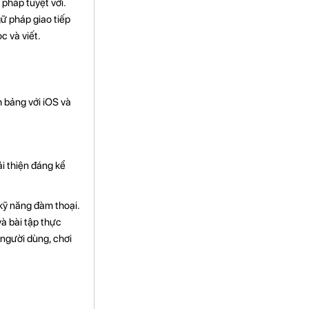
pháp tuyệt vời.
ữ pháp giao tiếp
c và viết.
h bảng với iOS và
i thiện đáng kể
kỹ năng đàm thoại.
và bài tập thực
 người dùng, chơi