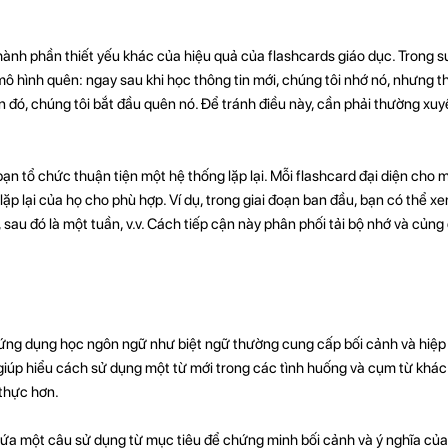
hành phần thiết yếu khác của hiệu quả của flashcards giáo dục. Trong s
 mô hình quên: ngay sau khi học thông tin mới, chúng tôi nhớ nó, nhưng th
in đó, chúng tôi bắt đầu quên nó. Để tránh điều này, cần phải thường xu
n tổ chức thuận tiện một hệ thống lặp lại. Mỗi flashcard đại diện cho 
h lặp lại của họ cho phù hợp. Ví dụ, trong giai đoạn ban đầu, bạn có thể x
 sau đó là một tuần, v.v. Cách tiếp cận này phân phối tải bộ nhớ và củng
 ứng dụng học ngôn ngữ như biệt ngữ thường cung cấp bối cảnh và hiệp
giúp hiểu cách sử dụng một từ mới trong các tình huống và cụm từ khác
 thực hơn.
ứa một câu sử dụng từ mục tiêu để chứng minh bối cảnh và ý nghĩa của 