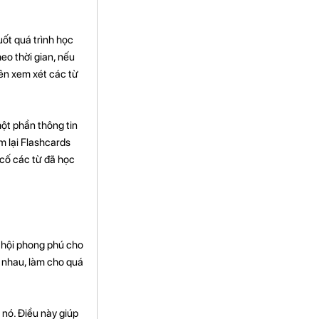
uốt quá trình học
eo thời gian, nếu
yên xem xét các từ
một phần thông tin
em lại Flashcards
 cố các từ đã học
 hội phong phú cho
 nhau, làm cho quá
nó. Điều này giúp