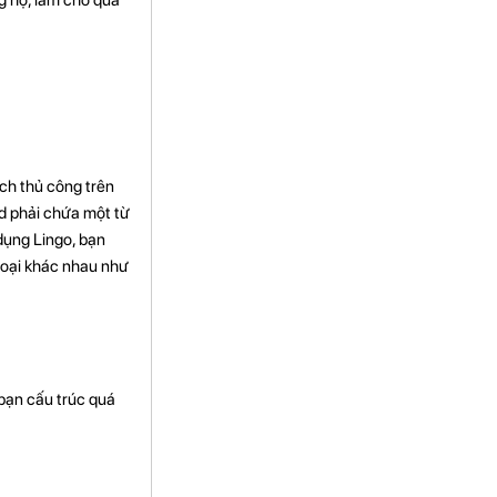
ách thủ công trên
d phải chứa một từ
dụng Lingo, bạn
loại khác nhau như
 bạn cấu trúc quá