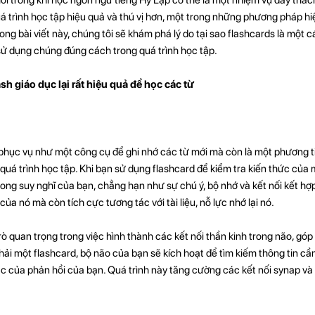
quá trình học tập hiệu quả và thú vị hơn, một trong những phương pháp hi
ong bài viết này, chúng tôi sẽ khám phá lý do tại sao flashcards là một 
sử dụng chúng đúng cách trong quá trình học tập.
ash giáo dục lại rất hiệu quả để học các từ
 phục vụ như một công cụ để ghi nhớ các từ mới mà còn là một phương 
quá trình học tập. Khi bạn sử dụng flashcard để kiểm tra kiến ​​thức của 
ong suy nghĩ của bạn, chẳng hạn như sự chú ý, bộ nhớ và kết nối kết hợ
của nó mà còn tích cực tương tác với tài liệu, nỗ lực nhớ lại nó.
rò quan trọng trong việc hình thành các kết nối thần kinh trong não, gó
phải một flashcard, bộ não của bạn sẽ kích hoạt để tìm kiếm thông tin cần
ác của phản hồi của bạn. Quá trình này tăng cường các kết nối synap và