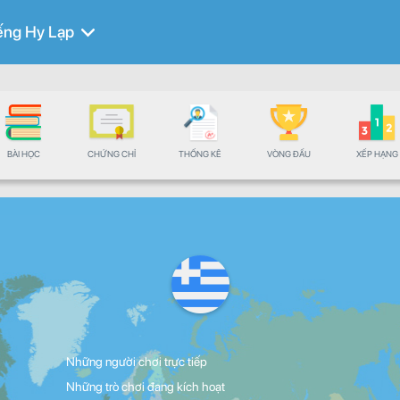
ếng Hy Lạp
BÀI HỌC
CHỨNG CHỈ
THỐNG KÊ
VÒNG ĐẤU
XẾP HẠNG
Những người chơi trực tiếp
Những trò chơi đang kích hoạt