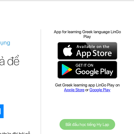
App for learning Greek language LinGo
Play
dụng
uả để
Get Greek learning app LinGo Play on
Apple Store
or
Google Play
Bắt đầu học tiếng Hy Lạp
 thức đòi hỏi nỗ