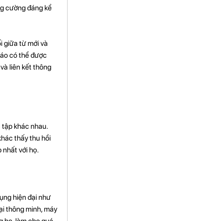
ng cường đáng kể
i giữa từ mới và
táo có thể được
 và liên kết thông
 tập khác nhau.
khác thấy thu hồi
 nhất với họ.
dụng hiện đại như
oại thông minh, máy
ng họ, làm cho quá