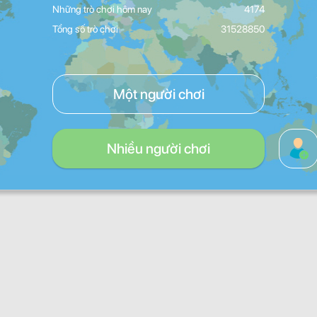
Những trò chơi hôm nay
4174
Tổng số trò chơi
31528850
Một người chơi
Nhiều người chơi