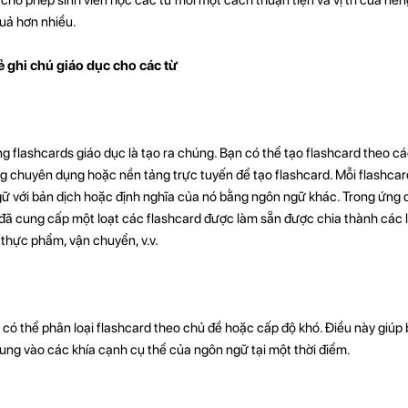
quả hơn nhiều.
 ghi chú giáo dục cho các từ
g flashcards giáo dục là tạo ra chúng. Bạn có thể tạo flashcard theo c
 chuyên dụng hoặc nền tảng trực tuyến để tạo flashcard. Mỗi flashcar
ữ với bản dịch hoặc định nghĩa của nó bằng ngôn ngữ khác. Trong ứng 
 đã cung cấp một loạt các flashcard được làm sẵn được chia thành các 
 thực phẩm, vận chuyển, v.v.
 có thể phân loại flashcard theo chủ đề hoặc cấp độ khó. Điều này giúp
rung vào các khía cạnh cụ thể của ngôn ngữ tại một thời điểm.