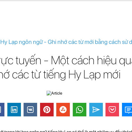
g Hy Lạp ngôn ngữ - Ghi nhớ các từ mới bằng cách sử 
rực tuyến - Một cách hiệu q
hớ các từ tiếng Hy Lạp mới
i trong khi học ngôn ngữ tiếng Hy Lạp có thể là một nhiệm vụ đầy thách