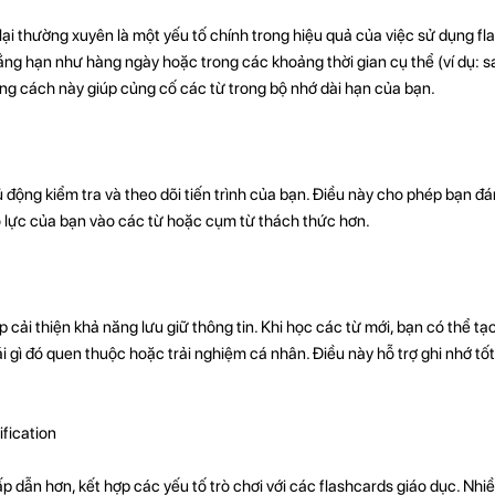
lại thường xuyên là một yếu tố chính trong hiệu quả của việc sử dụng fla
ẳng hạn như hàng ngày hoặc trong các khoảng thời gian cụ thể (ví dụ: sa
hoảng cách này giúp củng cố các từ trong bộ nhớ dài hạn của bạn.
 động kiểm tra và theo dõi tiến trình của bạn. Điều này cho phép bạn đá
nỗ lực của bạn vào các từ hoặc cụm từ thách thức hơn.
cải thiện khả năng lưu giữ thông tin. Khi học các từ mới, bạn có thể tạo 
ái gì đó quen thuộc hoặc trải nghiệm cá nhân. Điều này hỗ trợ ghi nhớ tốt
fication
p dẫn hơn, kết hợp các yếu tố trò chơi với các flashcards giáo dục. Nhi