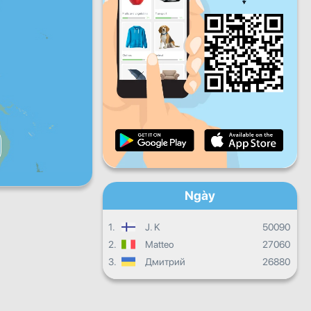
năm
Thứ sáu
Thứ bảy
Chủ
nhật
Quá trình hàng ngày
Quá trình hàng tháng
Chứng chỉ
Sự tiến triển chung
Ngày
1.
J. K
50090
2.
Matteo
27060
3.
Дмитрий
26880