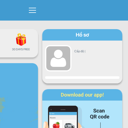
Hồ sơ
30 DAYS FREE
Cấp độ
|
Sự tiến triển
Thứ hai
Thứ ba
Thứ tư
Thứ