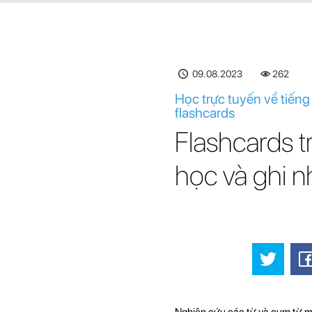
09.08.2023
262
Học trực tuyến về tiến
flashcards
Flashcards t
học và ghi n
Nghiên cứu các từ và cụm từ mớ