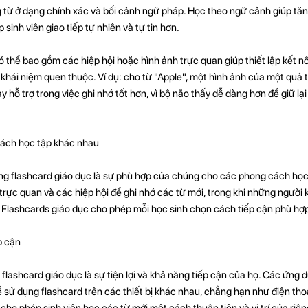
g từ ở dạng chính xác và bối cảnh ngữ pháp. Học theo ngữ cảnh giúp tă
sinh viên giao tiếp tự nhiên và tự tin hơn.
 thể bao gồm các hiệp hội hoặc hình ảnh trực quan giúp thiết lập kết nố
khái niệm quen thuộc. Ví dụ: cho từ "Apple", một hình ảnh của một quả 
 hỗ trợ trong việc ghi nhớ tốt hơn, vì bộ não thấy dễ dàng hơn để giữ lại
cách học tập khác nhau
ụng flashcard giáo dục là sự phù hợp của chúng cho các phong cách học
 trực quan và các hiệp hội để ghi nhớ các từ mới, trong khi những người 
n. Flashcards giáo dục cho phép mỗi học sinh chọn cách tiếp cận phù hợp
p cận
 flashcard giáo dục là sự tiện lợi và khả năng tiếp cận của họ. Các ứng 
ể sử dụng flashcard trên các thiết bị khác nhau, chẳng hạn như điện th
 cho phép sinh viên học các từ mới một cách thuận tiện và vị trí của riê