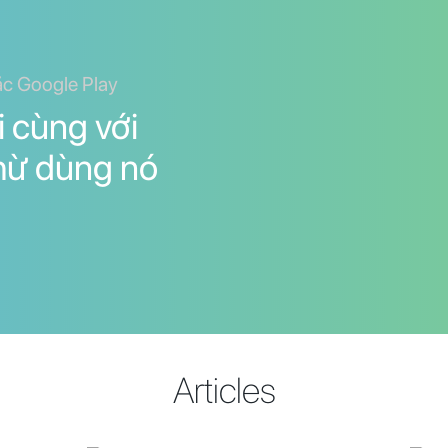
ặc Google Play
 cùng với
thừ dùng nó
Articles