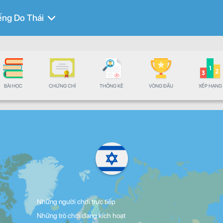
ếng Do Thái
BÀI HỌC
CHỨNG CHỈ
THỐNG KÊ
VÒNG ĐẤU
XẾP HẠNG
Những người chơi trực tiếp
Những trò chơi đang kích hoạt