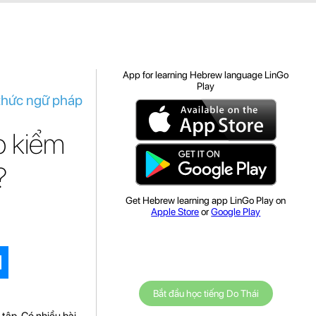
App for learning Hebrew language LinGo
Play
​​thức ngữ pháp
úp kiểm
?
Get Hebrew learning app LinGo Play on
Apple Store
or
Google Play
Bắt đầu học tiếng Do Thái
 tập. Có nhiều bài