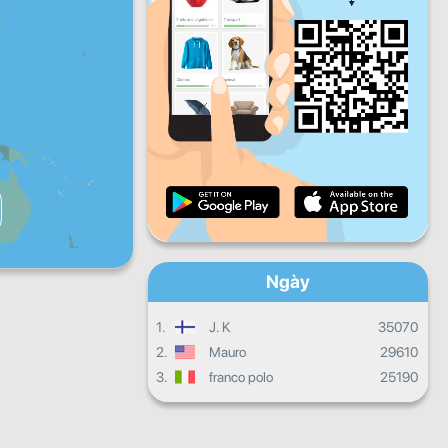
năm
Thứ sáu
Thứ bảy
Chủ
nhật
Quá trình hàng ngày
Quá trình hàng tháng
Chứng chỉ
Sự tiến triển chung
Ngày
1.
J. K
35070
2.
Mauro
29610
3.
franco polo
25190