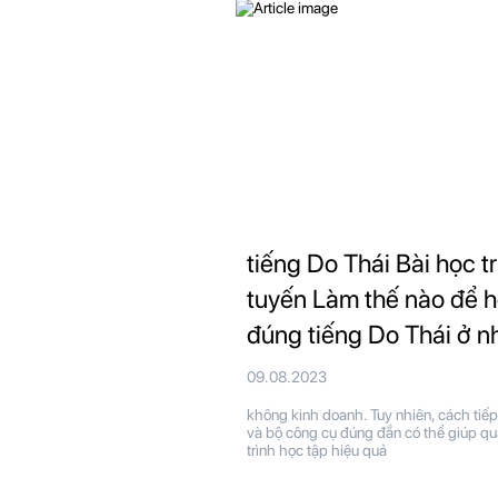
tiếng Do Thái Bài học t
tuyến Làm thế nào để 
đúng tiếng Do Thái ở n
09.08.2023
không kinh doanh. Tuy nhiên, cách tiếp
và bộ công cụ đúng đắn có thể giúp qu
trình học tập hiệu quả