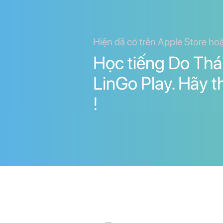
Hiện đã có trên Apple Store ho
Học tiếng Do Thái
LinGo Play. Hãy 
!