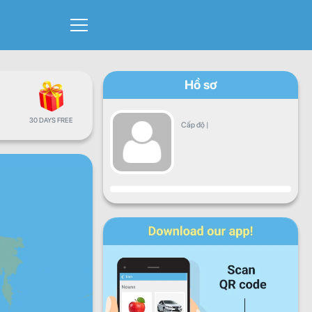
Hồ sơ
30 DAYS FREE
Cấp độ
|
Sự tiến triển
Thứ hai
Thứ ba
Thứ tư
Thứ