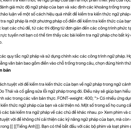
 đánh giá mức độ ngữ pháp của bạn và xác định các khoảng trống trong k
ẽ thảo luận về một số cách hiệu quả nhất để kiểm tra kiến ​​thức ngữ phá
tra ngữ pháp là một phương pháp cổ điển để kiểm tra kiến ​​thức của bạ
loạt các chủ đề, từ các thì động từ đơn giản đến các công trình phức t
rực tuyến nơi bạn có thể tìm thấy các bài kiểm tra ngữ pháp cho bất kỳ 
o.
các quy tắc ngữ pháp và sử dụng chính xác các công trình ngữ pháp. Họ
bằng văn bản bao gồm điền vào chỗ trống trong câu, chọn đúng hình th
n bản
h tuyệt vời để kiểm tra kiến ​​thức của bạn về ngữ pháp trong ngữ cảnh
 Do Thái và cố gắng sửa lỗi ngữ pháp trong đó. Điều này sẽ giúp bạn hiể
nh xác trong các văn bản thực. FONT-weight: 400; "> Có nhiều ứng dụn
 kiến ​​thức ngữ pháp của bạn và cải thiện nó. Một số trong số họ cung c
ó các bài kiểm tra ngữ pháp về các chủ đề khác nhau. p>
Xem phim và c
tuyệt vời để không chỉ cải thiện các kỹ năng ngữ pháp của bạn, mà còn 
trong [[ [[Tiếng Anh]]]. Bạn có thể bắt đầu với các bộ phim và loạt phim