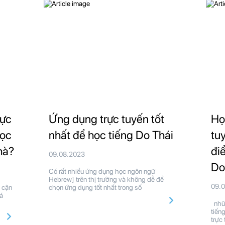
rực
Ứng dụng trực tuyến tốt
Họ
học
nhất để học tiếng Do Thái
tu
hà?
đi
09.08.2023
Do
Có rất nhiều ứng dụng học ngôn ngữ
Hebrew] trên thị trường và không dễ để
09.
 cận
chọn ứng dụng tốt nhất trong số
á
nhữn
tiến
trực