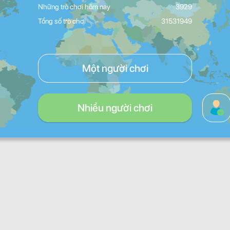
Những trò chơi hôm nay
3929
Tổng số trò chơi
31531949
Một người chơi
Nhiều người chơi