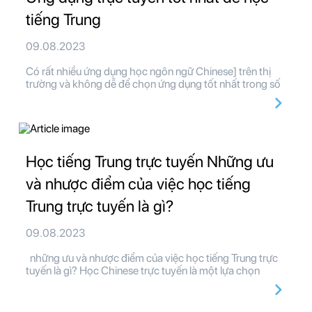
tiếng Trung
09.08.2023
Có rất nhiều ứng dụng học ngôn ngữ Chinese] trên thị
trường và không dễ để chọn ứng dụng tốt nhất trong số
Học tiếng Trung trực tuyến Những ưu
và nhược điểm của việc học tiếng
Trung trực tuyến là gì?
09.08.2023
những ưu và nhược điểm của việc học tiếng Trung trực
tuyến là gì? Học Chinese trực tuyến là một lựa chọn