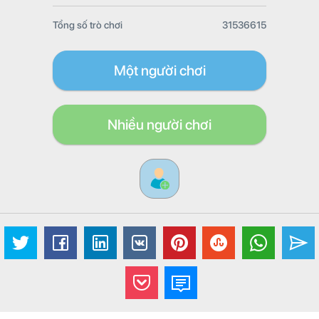
Tổng số trò chơi
31536615
Một người chơi
Nhiều người chơi