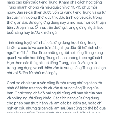
nâng cao kiến thức tiếng Trung. Khám phá cách học tiếng
Trung nhanh chóng và hiệu quả chỉ với 10-15 phút mỗi
ngày. Bạn sẽ cải thiện được vốn từ vựng tiếng Trung và sự tự
tin của mình, đồng thời duy trì được trình độ yêu cầu trong
thời gian dài. Sử dụng ứng dụng này ở mọi nơi, mọi lúc thuận
tiện với bạn như: Ở nhà, trên đường, trong giờ nghỉ giải lao,
buổi sáng hay trước khi đi ngủ.
Tính năng tuyệt vời nhất của ứng dụng học tiếng Trung
LinGo là các từ và cụm từ mà bạn học đều rất hữu ích cho
người mới bắt đầu đã có những người nói tiếng Trung xung
quanh và cần học tiếng Trung nhanh chóng theo ngữ cảnh.
Học theo các thẻ ghi nhớ tiếng Trung, các từ và cụm từ
trong ứng dụng và cải thiện vốn từ vựng tiếng Trung của bạn
chỉ với 5 đến 10 phút mỗi ngày.
Chơi trò chơi trực tuyến cũng là một trong những cách tốt
nhất để kiểm tra trình độ và vốn từ vựng tiếng Trung của
bạn. Chơi trong chế độ hai người cùng với bạn bè của bạn
và những người dùng khác. Các tính năng của ứng dụng
cho phép bạn thực hành và làm các bài kiểm tra, hoặc chỉ
nghiên cứu những gì bạn đã làm sai. Bạn cũng có thể bỏ qua