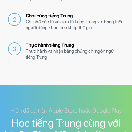
Chơi cùng tiếng Trung
Ghi nhớ các từ và cụm từ tiếng Trung với hàng triệu
người dùng khác trên khắp thế giới
Thực hành tiếng Trung
Thực hành và nhận bằng chứng chỉ ngôn ngữ
tiếng Trung
Hiện đã có trên Apple Store hoặc Google Play
Học tiếng Trung cùng với