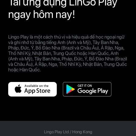
Tải ứng dụng LinGo Play
ngay hôm nay!
Lingo Play là một cách thú vị và hiệu quả để học ngoại ngữ
và ghi nhớ từ bằng tiếng Anh (Anh và Mỹ), Tây Ban Nha,
Pháp, Đức, Ý, Bồ Đào Nha (Brazil và Châu Âu), Ả Rập, Nga,
Thổ Nhĩ Kỳ, Nhật Bản, Trung Quốc hoặc Hàn Quốc, Anh
(Anh và Mỹ), Tây Ban Nha, Pháp, Đức, Ý, Bồ Đào Nha (Brazil
và Châu Âu), Ả Rập, Nga, Thổ Nhĩ Kỳ, Nhật Bản, Trung Quốc
hoặc Hàn Quốc.
Lingo Play Ltd /
Hong Kong