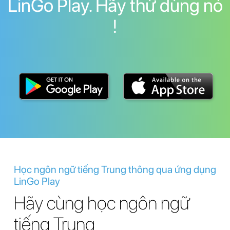
LinGo Play. Hãy thừ dùng nó
!
Học ngôn ngữ tiếng Trung thông qua ứng dụng
LinGo Play
Hãy cùng học ngôn ngữ
tiếng Trung