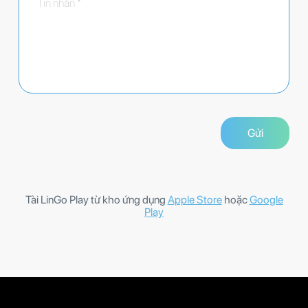
Tài LinGo Play từ kho ứng dụng
Apple Store
hoặc
Google
Play