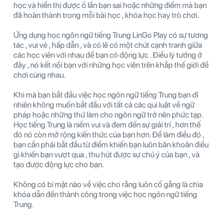
học và hiển thị được ố lần bạn sai hoặc những điểm mà bạn
đã hoàn thành trong mỗi bài học , khóa học hay trò chơi.
Ứng dụng học ngôn ngữ tiếng Trung LinGo Play có sự tương
tác , vui vẻ , hấp dẫn , và có lẽ có một chút cạnh tranh giữa
các học viên với nhau để bạn có động lực . Điều lý tưởng ở
đây , nó kết nối bạn với những học viên trên khắp thế giới để
chơi cùng nhau.
Khi mà bạn bắt đầu việc học ngôn ngữ tiếng Trung bạn dĩ
nhiên không muốn bắt đầu với tất cả các qui luật về ngữ
pháp hoặc những thứ làm cho ngôn ngữ trở nên phức tạp.
Học tiếng Trung là niềm vui và đem đến sự giải trí , hơn thế
đó nó còn mở rộng kiến thức của bạn hơn. Để làm điều đó ,
bạn cần phải bắt đầu từ điểm khiến bạn luôn băn khoăn điều
gì khiến bạn vượt qua , thu hút được sự chú ý của bạn , và
tạo được động lực cho bạn.
Không có bí mật nào về việc cho rằng luôn cố gắng là chìa
khóa dẫn đến thành công trong việc học ngôn ngữ tiếng
Trung.