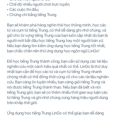
‣ Chế độ nhiều người chơi trực tuyến;
‣ Các cuộc thi đấu;
‣ Chứng chỉ bằng tiếng Trung
Bạn sẽ khám phá hàng nghìn thẻ học thông minh, học các
từ và cụm từ tiếng Trung, có thể dễ dàng ghi nhớ chúng, và
giữ cho từ vựng tiếng Trung của bạn luôn cập nhật dù bạn là
người mới bắt đầu học tiếng Trung hay một người bản xứ.
Nếu bạn đang tìm kiếm ứng dụng học tiếng Trung tốt nhất,
bạn chắc chắn nên thử ứng dụng học ngôn ngữ LinGo!
Để học tiếng Trung thành công, bạn cần sử dụng các tài liệu
nghiên cứu một cách hiệu quả nhất có thể. LinGo là thứ duy
nhất bạn cần để học các từ và cụm từ tiếng Trung nhanh
chóng nhất có thể đồng thời củng cố cho các tài liệu nghiên
cứu. Bạn càng ôn luyện nhiều, bạn càng giỏi tiếng Trung và
nói được tiếng Trung thành thạo. Nếu bạn đã biết và nói
tiếng Trung giỏi, bạn sẽ có thêm nhiều thời gian suy luận các
từ tiếng Trung và ghi nhớ chúng cùng hàng triệu người dùng
trên khắp thế giới.
Ứng dụng học tiếng Trung LinGo có thể giúp bạn dễ dàng