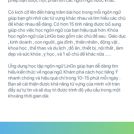
phép bạn được học phần lớn các ngôn ngữ nước khác.
Có kích cỡ lên đến hàng trăm bài học trong mỗi ngôn ngữ
giúp bạn ghi nhớ các từ vựng khác nhau và tìm hiểu các chủ
đề khác nhau dễ dàng. Có hơn 15 tính năng được bổ sung
giúp cho việc học ngôn ngữ của bạn hiệu quả hơn. Khóa
học ngôn ngữ của LinGo bao gồm các chủ đề sau : Giáo dục
, kinh doanh , con người , gia đình , thiên nhiên , động vật ,
khoa học , thể thao và du lịch , đồ ăn , thiết bị , nội thất , làm
đẹp và sức khỏe , y học , và 1 số chủ đề khác nữa .....
Ứng dụng học tập ngôn ngữ LinGo giúp bạn dễ dàng tìm
hiểu kiến thức về ngoại ngữ. Khám phá cách học tiếng Ý
nhanh chóng và hiệu quả chỉ trong 10-15 phút mỗi ngày .
Bạn sẽ cải thiện được khả năng từ vựng của mình với tràn
đầy sự tự tin và sẽ duy trì được trình độ yêu cầu trong một
khoảng thời gian dài.