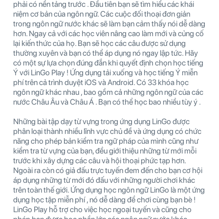
phải có nền tảng trước . Đầu tiên bạn sẽ tìm hiểu các khái
niệm cơ bản của ngôn ngữ. Các cuộc đối thoại đơn giản
trong ngôn ngữ nước khác sẽ làm bạn cảm thấy nói dễ dàng
hơn. Ngay cả với các học viên nâng cao làm mới và củng cố
lại kiến thức của họ. Bạn sẽ học các câu được sử dụng
thường xuyên và bạn có thể áp dụng nó ngay lập tức. Hãy
có một sự lựa chọn đúng đắn khi quyết định chọn học tiếng
Ý với LinGo Play ! Ứng dụng tải xuống và học tiếng Ý miễn
phí trên cả trình duyệt iOS và Android. Có 33 khóa học
ngôn ngữ khác nhau , bao gồm cả những ngôn ngữ của các
nước Châu Âu và Châu Á . Bạn có thể học bao nhiều tùy ý .
Những bài tập dạy từ vựng trong ứng dụng LinGo được
phân loại thành nhiều lĩnh vực chủ đề và ứng dụng có chức
năng cho phép bản kiểm tra ngữ pháp của mình cũng như
kiểm tra từ vựng của bạn, đều giới thiệu những từ mới mỗi
trước khi xây dựng các câu và hội thoại phức tạp hơn.
Ngoài ra còn có giả đấu trực tuyến đem đến cho bạn cơ hội
áp dụng những từ mới đó đấu với những người chơi khác
trên toàn thế giới. Ứng dụng học ngôn ngữ LinGo là một ứng
dụng học tập miễn phí , nó dễ dàng để chơi cùng bạn bè !
LinGo Play hỗ trợ cho việc học ngoại tuyến và cũng cho