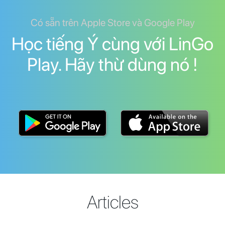
Có sẵn trên Apple Store và Google Play
Học tiếng Ý cùng với LinGo
Play. Hãy thừ dùng nó !
Articles