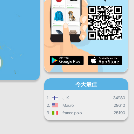
星期五
星期六
星期天
每日进度
每月进度
證書
總體進度
今天最佳
1.
J. K
34980
2.
Mauro
29610
3.
franco polo
25190