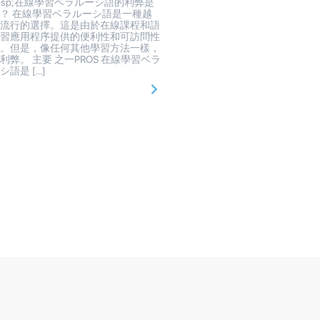
bsp;在線學習ベラルーシ語的利弊是
？ 在線學習ベラルーシ語是一種越
越流行的選擇。這是由於在線課程和語
學習應用程序提供的便利性和可訪問性
致。但是，像任何其他學習方法一樣，
利弊。 主要 之一PROS 在線學習ベラ
シ語是 […]