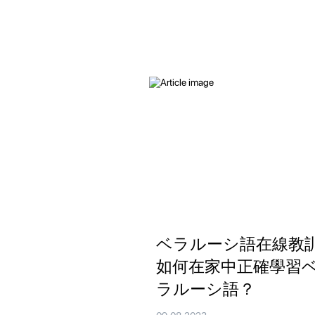
ベラルーシ語在線教訓
如何在家中正確學習
ラルーシ語？