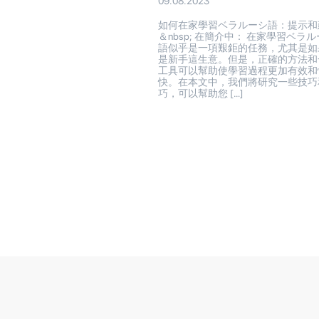
09.08.2023
如何在家學習ベラルーシ語：提示和
＆nbsp; 在簡介中： 在家學習ベラ
語似乎是一項艱鉅的任務，尤其是如
是新手這生意。但是，正確的方法和
工具可以幫助使學習過程更加有效和
快。在本文中，我們將研究一些技巧
巧，可以幫助您 […]