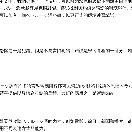
本文中，我們提供了一些技巧，可以幫助您克服恐懼並開始更自信地
ルーシ語，您就越容易克服恐懼。嘗試找到與您練習講話的對話夥伴。
可以加入一個ベラルーシ語小組，以更正式的環境練習講話。”
恐懼之一是犯錯。但是不要害怕犯錯！錯誤是學習過程的一部分。如
”
ーシ語有許多語言學習應用程序可以幫助您擺脫對說話的恐懼ベラルー
甚至提供以母語為母語的反饋。最好的應用之一是術語play
觀看並收聽ベラルーシ語的內容，例如電影，節目，新聞和播客。這
用不同表達方式的能力。