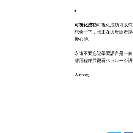
可視化成功
可視化成功可以幫
想像一下，您正在與母語者說
極心態。
永遠不要忘記學習語言是一個
應用程序並觀看ベラルーシ語
＆nbsp;
。