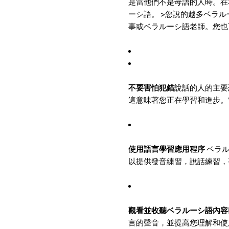
是當他們不是母語的人時。在
ーシ語。 >您說的越多ベラ
事或ベラルーシ語老師。您也
不要害怕犯錯
說話的人的主要
這意味著您正在學習和進步。
使用語言學習應用程序
ベラル
以提供發音練習，說話練習，
觀看並收聽ベラルーシ語內容
言的聲音，並提高您理解和使