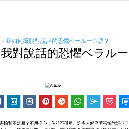
 - 我如何擺脫對說話的恐懼ベラルーシ語？
脫我對說話的恐懼ベラルー
害怕和不舒服？不用擔心，你並不孤單。許多人經歷著害怕說話ベラ