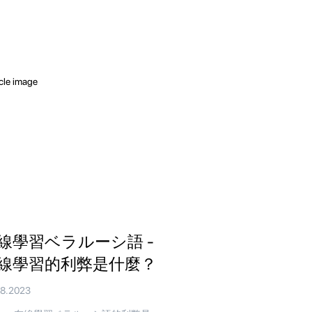
線學習ベラルーシ語 -
線學習的利弊是什麼？
08.2023