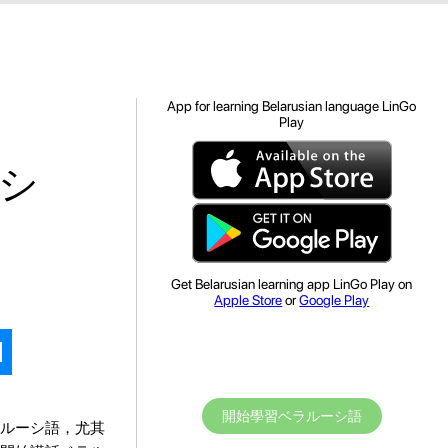
App for learning Belarusian language LinGo
Play
シ
Get Belarusian learning app LinGo Play on
Apple Store
or
Google Play
開始學習ベラルーシ語
ルーシ語，尤其