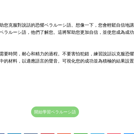
助您克服對說話的恐懼ベラルーシ語。想像一下，您會輕鬆自信地講
ベラルーシ語，他們了解您。這將幫助您更加自信，並使您成為成功
需要時間，耐心和精力的過程。不要害怕犯錯，練習說話以克服恐懼
中的材料，以適應語言的聲音。可視化您的成功並為積極的結果設置
開始學習ベラルーシ語