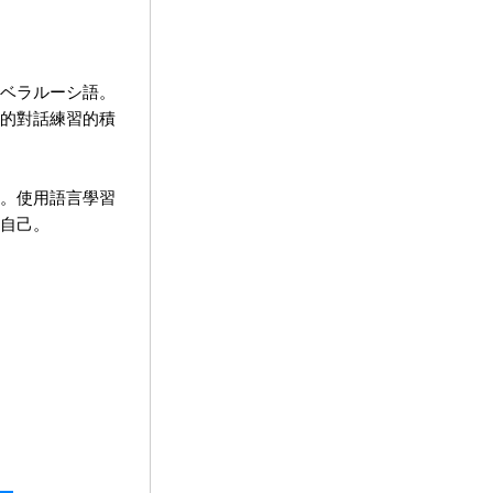
ベラルーシ語。
的對話練習的積
。使用語言學習
自己。