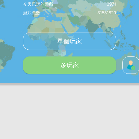
今天已玩的遊戲
3971
游戏总数
31531829
單個玩家
多玩家