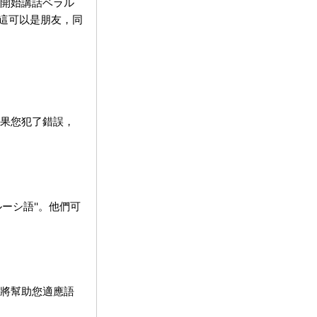
開始講話ベラル
這可以是朋友，同
果您犯了錯誤，
シ語''。他們可
將幫助您適應語