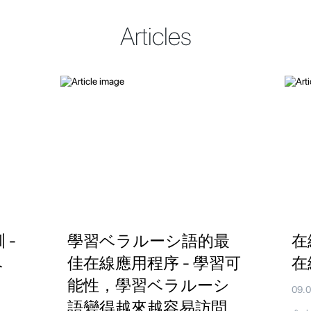
Articles
 -
學習ベラルーシ語的最
在
ベ
佳在線應用程序 - 學習可
在
能性，學習ベラルーシ
09.
語變得越來越容易訪問