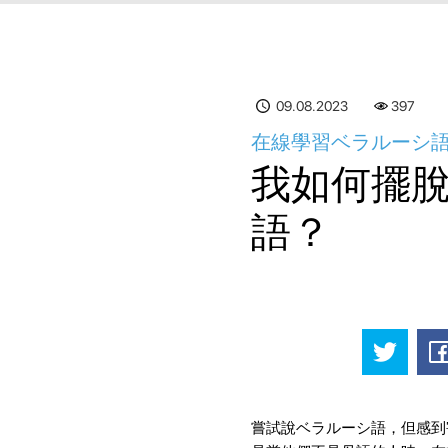
09.08.2023
397
在線學習ベラルーシ語
我如何擺
語？
嘗試說ベラルーシ語，但感到