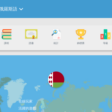
俄羅斯語
課程
證書
統計
錦標賽
等級
在線玩家
活躍的遊戲