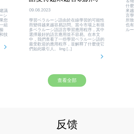
＆n
什麼
09.08.2023
建議
來
ルーシ
言
果您
學習ベラルーシ語由於在線學習的可能性
所
一組
而變得越來越容易訪問。當今市場上有很
也有
愉
多ベラルーシ語語言學習應用程序，其中
ルー
和技
選擇最好的語言應用並不容易。在本文
中，我們查看了一些學習ベラルーシ語的
最受歡迎的應用程序，並解釋了什麼使它
們如此吸引人。 ling […]
查看全部
反馈