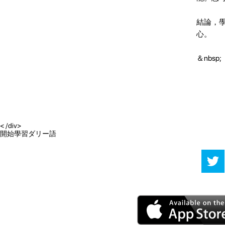
結論，
心。
＆nbsp;
< /div>
開始學習ダリー語