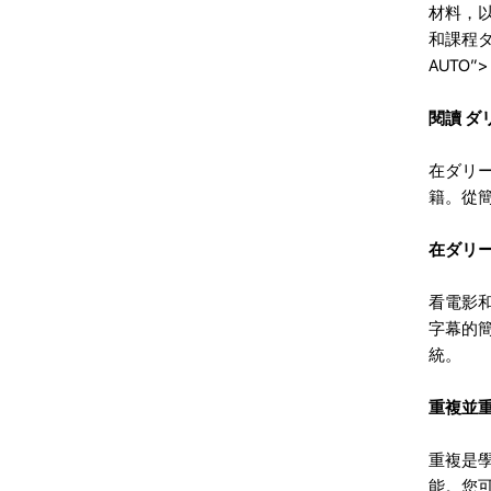
材料，
和課程ダリ
AUTO”>
閱讀 ダ
在ダリ
籍。從
在ダリ
看電影
字幕的
統。
重複並
重複是
能。您