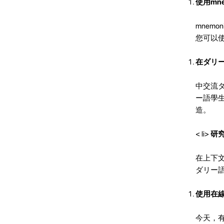
使用mne
mnem
您可以
在ダリ
中交流
ー語學
造。
< li>
研
在上下
ダリー
使用在
今天，