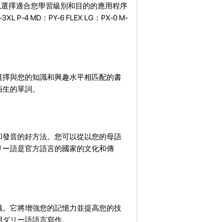
以選擇適合您學習級別和目的的應用程序
P-4 MD：PY-6 FLEX LG：PX-0 M-
選擇與您的知識和興趣水平相匹配的書
陌生的單詞。
和發音的好方法。您可以從以您的母語
リー語是官方語言的國家的文化和傳
識。它將增強您的記憶力並提高您的技
用ダリー語語言寫作。