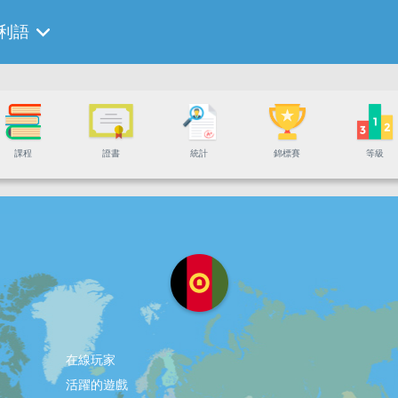
利語
課程
證書
統計
錦標賽
等級
在線玩家
活躍的遊戲