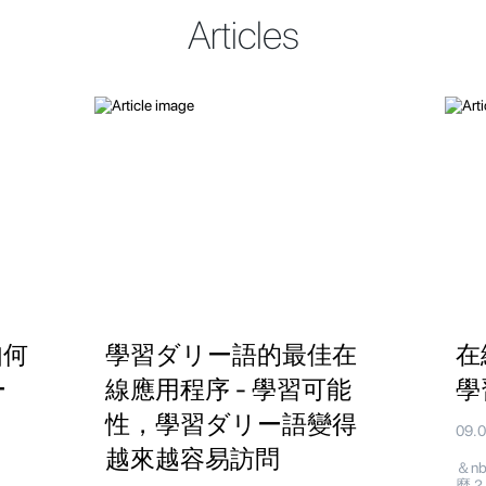
Articles
如何
學習ダリー語的最佳在
在
ー
線應用程序 - 學習可能
學
性，學習ダリー語變得
09.
越來越容易訪問
＆n
麼？