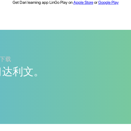
Get Dari learning app LinGo Play on
Apple Store
or
Google Play
ay下载
y学习达利文。