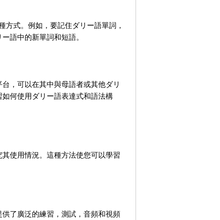
一種方式。例如，要記住ダリー語單詞，
リー語中的新單詞和短語。
平台，可以在其中與母語者或其他ダリ
習如何使用ダリー語表達式和語法構
究其使用情況。這種方法使您可以學習
提供了廣泛的練習，測試，音頻和視頻