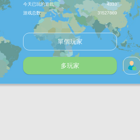
今天已玩的遊戲
4333
游戏总数
31527869
單個玩家
多玩家