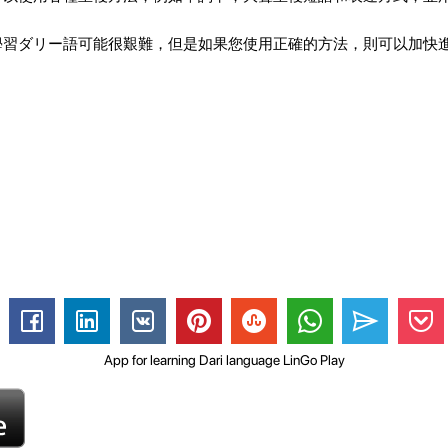
學習ダリー語可能很艱難，但是如果您使用正確的方法，則可以加快
App for learning Dari language LinGo Play