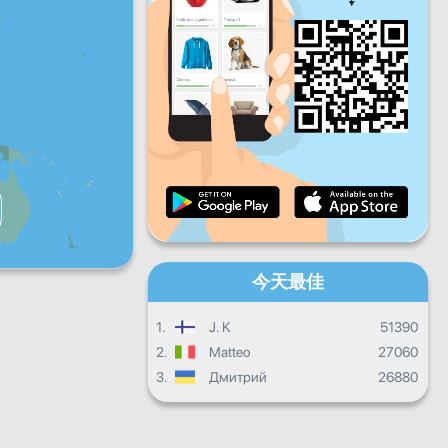
星期五
星期六
星期天
每日进度
每月进度
證書
總體進度
今天最佳
1.
J. K
51390
2.
Matteo
27060
3.
Дмитрий
26880