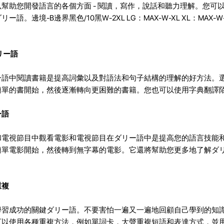
以幫助您開發語言的各個方面 - 閱讀，寫作，說話和聽力理解。您可
ー語。邊境-B邊界黑色/10黑W-2XL LG：MAX-W-XL XL：MAX-W-3XL 
リー語
ー語中閱讀書籍是提高詞彙以及對語法和句子結構的理解的好方法。
簡單的書開始，然後逐漸轉向更困難的書籍。您也可以使用字典翻譯
ー語
和電視節目中觀看電影和電視節目在ダリー語中是提高您的語言技能
簡單電影開始，然後轉到無字幕的電影。它還將幫助您更多地了解ダ
重複
學習成功的關鍵ダリー語。不要害怕一遍又一遍地回顧自己學到的知
可以使用各種重複方法，例如單詞卡，大聲重複短語和表達方式，並