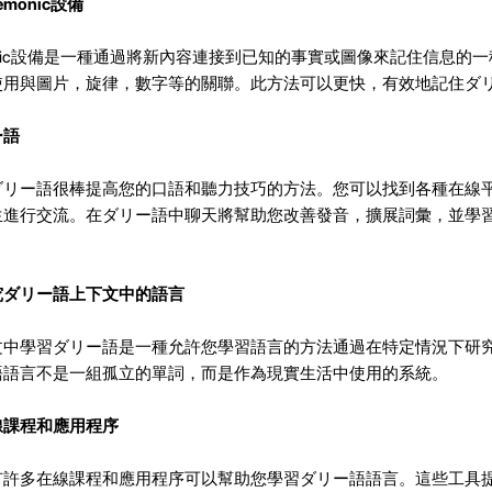
monic設備
onic設備是一種通過將新內容連接到已知的事實或圖像來記住信息的
使用與圖片，旋律，數字等的關聯。此方法可以更快，有效地記住ダ
ー語
ダリー語很棒提高您的口語和聽力技巧的方法。您可以找到各種在線
生進行交流。在ダリー語中聊天將幫助您改善發音，擴展詞彙，並學
究ダリー語上下文中的語言
文中學習ダリー語是一種允許您學習語言的方法通過在特定情況下研
語語言不是一組孤立的單詞，而是作為現實生活中使用的系統。
線課程和應用程序
有許多在線課程和應用程序可以幫助您學習ダリー語語言。這些工具