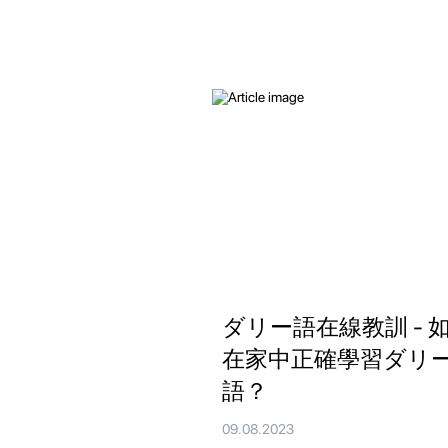
ダリー語在線教訓 - 
在家中正確學習ダリ
語？
09.08.2023