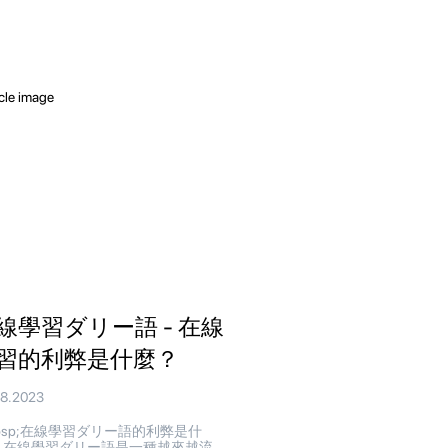
線學習ダリー語 - 在線
習的利弊是什麼？
08.2023
bsp;在線學習ダリー語的利弊是什
 在線學習ダリー語是一種越來越流