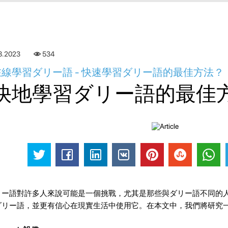
8.2023
535
線學習ダリー語 - 快速學習ダリー語的最佳方法？
快地學習ダリー語的最佳
リー語對許多人來說可能是一個挑戰，尤其是那些與ダリー語不同的
ダリー語，並更有信心在現實生活中使用它。在本文中，我們將研究