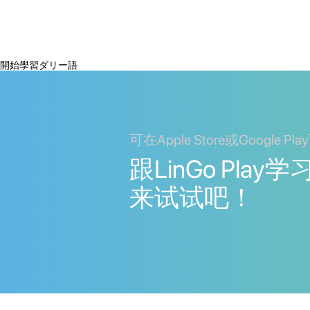
開始學習ダリー語
可在Apple Store或Google Pl
跟LinGo Pla
来试试吧！