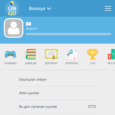
Bosniya
Səviyyə
/
OYNAMAQ
DƏRSLƏR
SERTIFIKAT
STATISTIKA
TUR
REYT
Oyunçular onlayn
Aktiv oyunlar
Bu gün oynanan oyunlar
3772