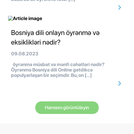
Bosniya dili onlayn öyrənmə və
eksiklikləri nədir?
09.08.2023
öyrənmə müsbət və mənfi cəhətləri nədir?
Öyrənmə Bosniya dili Online getdikcə
populyarlaşan bir seçimdir. Bu, on […]
Hamısını görüntüləyin