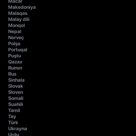
Macar
Makedoniya
Malaqas
Malay dili
Monqol
Nepal
Norveç
Polşa
Portuqal
Puştu
Qazax
Rumın
Rus
Sinhala
Slovak
Sloven
Somali
Suahili
Tamil
Tay
Türk
Ukrayna
Urdu