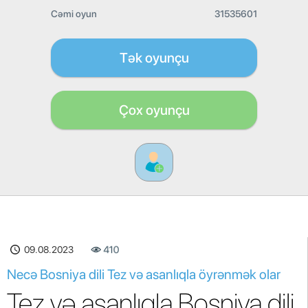
Cəmi oyun
31535601
Tək oyunçu
Çox oyunçu
09.08.2023
410
Necə Bosniya dili Tez və asanlıqla öyrənmək olar
Tez və asanlıqla Bosniya dili