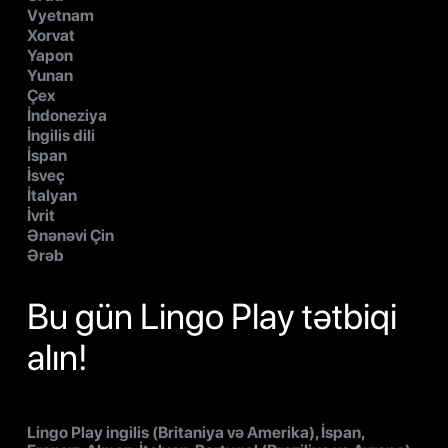
Vyetnam
Xorvat
Yapon
Yunan
Çex
İndoneziya
İngilis dili
İspan
İsveç
İtalyan
İvrit
Ənənəvi Çin
Ərəb
Bu gün Lingo Play tətbiqi
alın!
Lingo Play ingilis (Britaniya və Amerika), İspan,