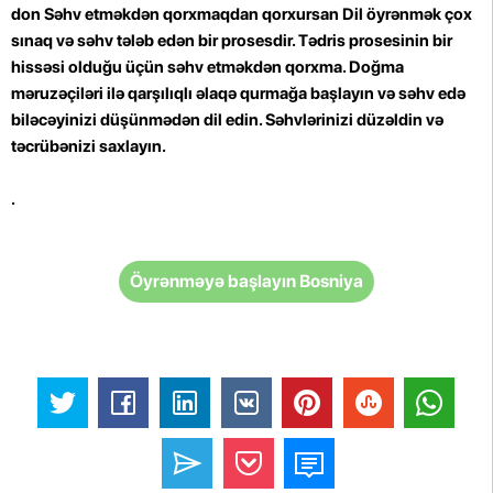
don Səhv etməkdən qorxmaqdan qorxursan
Dil öyrənmək çox
sınaq və səhv tələb edən bir prosesdir. Tədris prosesinin bir
hissəsi olduğu üçün səhv etməkdən qorxma. Doğma
məruzəçiləri ilə qarşılıqlı əlaqə qurmağa başlayın və səhv edə
biləcəyinizi düşünmədən dil edin. Səhvlərinizi düzəldin və
təcrübənizi saxlayın.
.
Öyrənməyə başlayın Bosniya