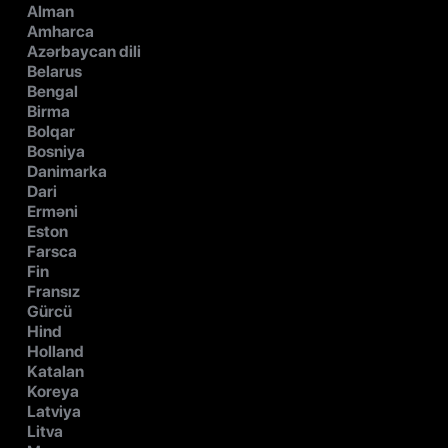
Alman
Amharca
Azərbaycan dili
Belarus
Bengal
Birma
Bolqar
Bosniya
Danimarka
Dari
Erməni
Eston
Farsca
Fin
Fransız
Gürcü
Hind
Holland
Katalan
Koreya
Latviya
Litva