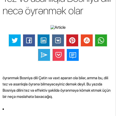
necə öyrənmək olar
öyrənmək Bosniya dili Çətin və vaxt aparan ola bilər, amma bu, dili
tez və asanlıqla öyrənə bilməyəcəyiniz demək deyil. Bu yazıda
Bosniya dilini tez və effektiv şəkildə öyrənməyə kömək etmək üçün
bir neçə məsləhətə baxacağıq.