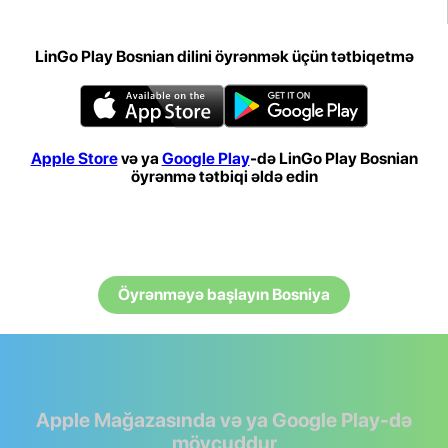
LinGo Play Bosnian dilini öyrənmək üçün tətbiqetmə
Apple Store
və ya
Google Play
-də LinGo Play Bosnian
öyrənmə tətbiqi əldə edin
Öyrənməyə başlayın Bosniya
Apple Mağazasında və ya Google Play-də
mövcuddur