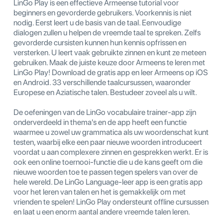
LinGo Play is een effectieve Armeense tutorial voor
beginners en gevorderde gebruikers. Voorkennis is niet
nodig. Eerst leert u de basis van de taal. Eenvoudige
dialogen zullen u helpen de vreemde taal te spreken. Zelfs
gevorderde cursisten kunnen hun kennis opfrissen en
versterken. U leert vaak gebruikte zinnen en kunt ze meteen
gebruiken. Maak de juiste keuze door Armeens te leren met
LinGo Play! Download de gratis app en leer Armeens op iOS
en Android. 33 verschillende taalcursussen, waaronder
Europese en Aziatische talen. Bestudeer zoveel als u wilt.
De oefeningen van de LinGo vocabulaire trainer-app zijn
onderverdeeld in thema's en de app heeft een functie
waarmee u zowel uw grammatica als uw woordenschat kunt
testen, waarbij elke een paar nieuwe woorden introduceert
voordat u aan complexere zinnen en gesprekken werkt. Er is
ook een online toernooi-functie die u de kans geeft om die
nieuwe woorden toe te passen tegen spelers van over de
hele wereld. De LinGo Language-leer app is een gratis app
voor het leren van talen en het is gemakkelijk om met
vrienden te spelen! LinGo Play ondersteunt offline cursussen
en laat u een enorm aantal andere vreemde talen leren.