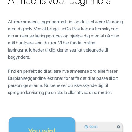
Armeens voor beginners
At lære armeens tager normalt tid, og du skal være tålmodig
med dig selv. Ved at bruge LinGo Play kan du fremskynde
din armeense læringsproces og hjælpe dig med at nå dine
mål hurtigere, end du tror. Vi har fundet online
læringsmuligheder til dig, der er særligt velegnede til
begyndere.
Find en perfekt tid til at lære nye armeense ord eller fraser.
Du planlægger dine lektioner for at få det til at passe til dit
personlige skema. Nu behøver du ikke skynde dig til
sprogundervisning på en skole eller aflyse dine møder.