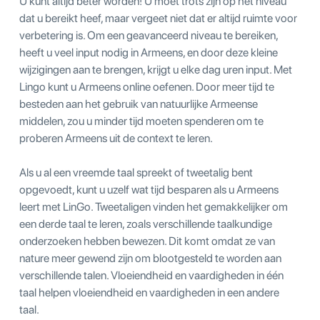
U kunt altijd beter worden! U moet trots zijn op het niveau
dat u bereikt heef, maar vergeet niet dat er altijd ruimte voor
verbetering is. Om een geavanceerd niveau te bereiken,
heeft u veel input nodig in Armeens, en door deze kleine
wijzigingen aan te brengen, krijgt u elke dag uren input. Met
Lingo kunt u Armeens online oefenen. Door meer tijd te
besteden aan het gebruik van natuurlijke Armeense
middelen, zou u minder tijd moeten spenderen om te
proberen Armeens uit de context te leren.
Als u al een vreemde taal spreekt of tweetalig bent
opgevoedt, kunt u uzelf wat tijd besparen als u Armeens
leert met LinGo. Tweetaligen vinden het gemakkelijker om
een derde taal te leren, zoals verschillende taalkundige
onderzoeken hebben bewezen. Dit komt omdat ze van
nature meer gewend zijn om blootgesteld te worden aan
verschillende talen. Vloeiendheid en vaardigheden in één
taal helpen vloeiendheid en vaardigheden in een andere
taal.