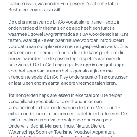
taalcursussen, waaronder Europese en Aziatische talen.
Bestudeer zoveel als u wilt.
De oefeningen van de LinGo vocabulaire trainer-app zijn
onderverdeeld in thema's en de app heeft een functie
waarmee u zowel uw grammatica als uw woordenschat kunt
testen, waarbij elke een paar nieuwe woorden introduceert
voordat u aan complexere zinnen en gesprekken werkt. Er is
ook een online toernooi-functie die u de kans geeft om die
nieuwe woorden toe te passen tegen spelers van over de
hele wereld. De LinGo Language-leer app is een gratis app
voor het leren van talen en het is gemakkelijk om met
vrienden te spelen! LinGo Play ondersteunt offline cursussen
en laat u een enorm aantal andere vreemde talen leren.
Tot honderden hapklare lessen in elke taal om u te helpen
verschillende vocabulaire te onthouden en een
verscheidenheid aan onderwerpen te leren. Meer dan 15
extra functies om u te helpen een taal efficiënter te leren. De
LinGo-taalcursus omvat de volgende onderwerpen:
Onderwijs, Bedrijf, Mensen, Thuis, Natuur, Dieren,
Wetenschap, Sport en Toerisme, Voedsel, Apparaten,