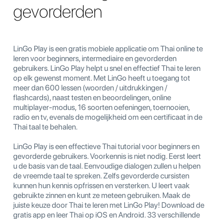
gevorderden
LinGo Play is een gratis mobiele applicatie om Thai online te
leren voor beginners, intermediaire en gevorderden
gebruikers. LinGo Play helpt u snel en effectief Thai te leren
op elk gewenst moment. Met LinGo heeft u toegang tot
meer dan 600 lessen (woorden / uitdrukkingen /
flashcards), naast testen en beoordelingen, online
multiplayer-modus, 16 soorten oefeningen, toernooien,
radio en tv, evenals de mogelijkheid om een certificaat in de
Thai taal te behalen.
LinGo Play is een effectieve Thai tutorial voor beginners en
gevorderde gebruikers. Voorkennis is niet nodig. Eerst leert
u de basis van de taal. Eenvoudige dialogen zullen u helpen
de vreemde taal te spreken. Zelfs gevorderde cursisten
kunnen hun kennis opfrissen en versterken. U leert vaak
gebruikte zinnen en kunt ze meteen gebruiken. Maak de
juiste keuze door Thai te leren met LinGo Play! Download de
gratis app en leer Thai op iOS en Android. 33 verschillende