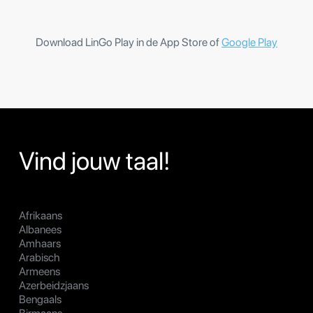
Download LinGo Play in de App Store of
Google Play
Vind jouw taal!
Afrikaans
Albanees
Amhaars
Arabisch
Armeens
Azerbeidzjaans
Bengaals