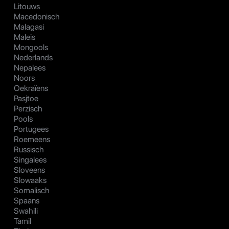
Litouws
Macedonisch
Malagasi
Maleis
Mongools
Nederlands
Nepalees
Noors
Oekraïens
Pasjtoe
Perzisch
Pools
Portugees
Roemeens
Russisch
Singalees
Sloveens
Slowaaks
Somalisch
Spaans
Swahili
Tamil