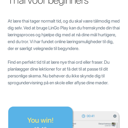
Thai voor beginners
At lære thai tager normalt tid, og du skal være tålmodig med
dig selv. Ved at bruge LinGo Play kan du fremskynde din thai
læringsproces og hjælpe dig med at nå dine mål hurtigere,
end du tror. Vi har fundet online læringsmuligheder til dig,
der er særligt velegnede til begyndere.
Find en perfekt tid til at lære nye thai ord eller fraser. Du
planlægger dine lektioner for at få det til at passe til dit
personlige skema. Nu behøver du ikke skynde dig til
sprogundervisning på en skole eller aflyse dine møder.