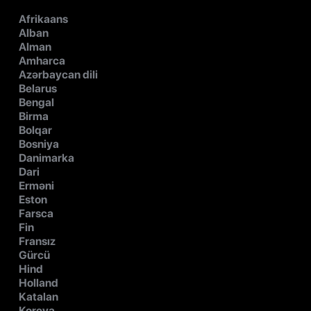
Afrikaans
Alban
Alman
Amharca
Azərbaycan dili
Belarus
Bengal
Birma
Bolqar
Bosniya
Danimarka
Dari
Erməni
Eston
Farsca
Fin
Fransız
Gürcü
Hind
Holland
Katalan
Koreya