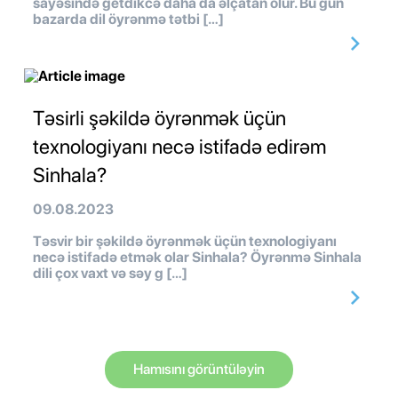
sayəsində getdikcə daha da əlçatan olur. Bu gün
bazarda dil öyrənmə tətbi […]
Təsirli şəkildə öyrənmək üçün
texnologiyanı necə istifadə edirəm
Sinhala?
09.08.2023
Təsvir bir şəkildə öyrənmək üçün texnologiyanı
necə istifadə etmək olar Sinhala? Öyrənmə Sinhala
dili çox vaxt və səy g […]
Hamısını görüntüləyin