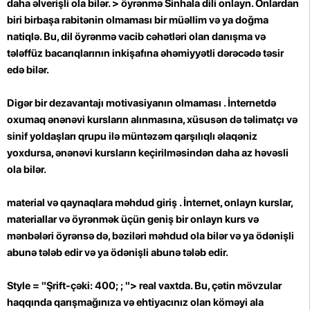
daha əlverişli ola bilər. >
öyrənmə Sinhala dili onlayn. Onlardan
biri
birbaşa rabitənin olmaması
bir müəllim və ya doğma
natiqlə. Bu, dil öyrənmə vacib cəhətləri olan danışma və
tələffüz bacarıqlarının inkişafına əhəmiyyətli dərəcədə təsir
edə bilər.
Digər bir dezavantajı
motivasiyanın olmaması
. İnternetdə
oxumaq ənənəvi kursların alınmasına, xüsusən də təlimatçı və
sinif yoldaşları qrupu ilə müntəzəm qarşılıqlı əlaqəniz
yoxdursa, ənənəvi kursların keçirilməsindən daha az həvəsli
ola bilər.
material və qaynaqlara məhdud giriş
. İnternet, onlayn kurslar,
materiallar və öyrənmək üçün geniş bir onlayn kurs və
mənbələri öyrənsə də, bəziləri məhdud ola bilər və ya ödənişli
abunə tələb edir və ya ödənişli abunə tələb edir.
Style = "Şrift-çəki: 400; ; "> real vaxtda. Bu, çətin mövzular
haqqında qarışmağınıza və ehtiyacınız olan köməyi ala