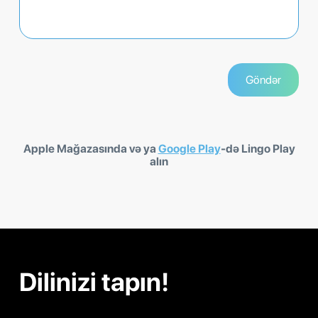
Apple Mağazasında və ya
Google Play
-də Lingo Play
alın
Dilinizi tapın!