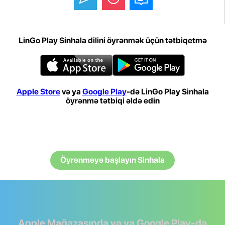
LinGo Play Sinhala dilini öyrənmək üçün tətbiqetmə
Apple Store
və ya
Google Play
-də LinGo Play Sinhala
öyrənmə tətbiqi əldə edin
Öyrənməyə başlayın Sinhala
Apple Mağazasında və ya Google Play-də