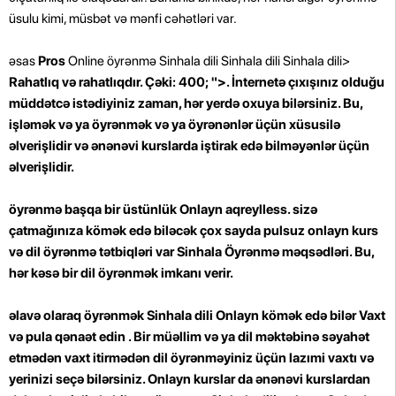
üsulu kimi, müsbət və mənfi cəhətləri var.
əsas
Pros
Online öyrənmə Sinhala dili Sinhala dili Sinhala dili>
Rahatlıq və rahatlıqdır. Çəki: 400; ">. İnternetə çıxışınız olduğu
müddətcə istədiyiniz zaman, hər yerdə oxuya bilərsiniz. Bu,
işləmək və ya öyrənmək və ya öyrənənlər üçün xüsusilə
əlverişlidir və ənənəvi kurslarda iştirak edə bilməyənlər üçün
əlverişlidir.
öyrənmə başqa bir üstünlük Onlayn
aqreylless.
sizə
çatmağınıza kömək edə biləcək çox sayda pulsuz onlayn kurs
və dil öyrənmə tətbiqləri var Sinhala Öyrənmə məqsədləri. Bu,
hər kəsə bir dil öyrənmək imkanı verir.
əlavə olaraq öyrənmək Sinhala dili Onlayn kömək edə bilər
Vaxt
və pula qənaət edin
. Bir müəllim və ya dil məktəbinə səyahət
etmədən vaxt itirmədən dil öyrənməyiniz üçün lazımi vaxtı və
yerinizi seçə bilərsiniz. Onlayn kurslar da ənənəvi kurslardan