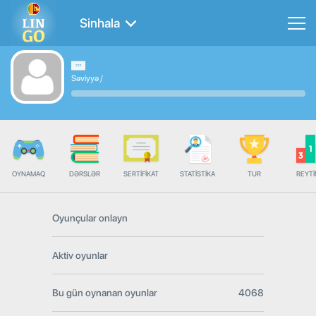
Sinhala
Səviyyə
/
OYNAMAQ
DƏRSLƏR
SERTIFIKAT
STATISTIKA
TUR
REYT
Oyunçular onlayn
Aktiv oyunlar
Bu gün oynanan oyunlar
4068