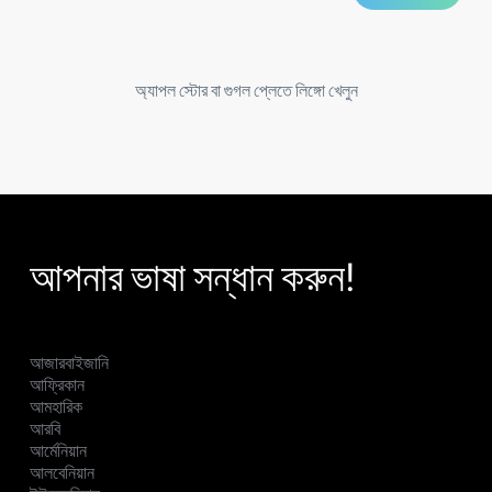
অ্যাপল স্টোর বা গুগল প্লেতে লিঙ্গো খেলুন
আপনার ভাষা সন্ধান করুন!
আজারবাইজানি
আফ্রিকান
আমহারিক
আরবি
আর্মেনিয়ান
আলবেনিয়ান