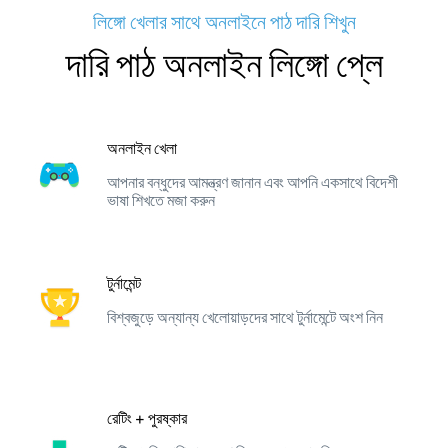
লিঙ্গো খেলার সাথে অনলাইনে পাঠ দারি শিখুন
দারি পাঠ অনলাইন লিঙ্গো প্লে
অনলাইন খেলা
আপনার বন্ধুদের আমন্ত্রণ জানান এবং আপনি একসাথে বিদেশী
ভাষা শিখতে মজা করুন
টুর্নামেন্ট
বিশ্বজুড়ে অন্যান্য খেলোয়াড়দের সাথে টুর্নামেন্টে অংশ নিন
রেটিং + পুরষ্কার