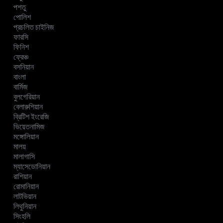
পশতু
পোলিশ
প্রচলিত চাইনিজ
ফারসি
ফিনিশ
ফ্রেঞ্চ
বসনিয়ান
বাংলা
বার্মিজ
বুলগেরিয়ান
বেলারুশিয়ান
ব্রিটিশ ইংরেজি
ভিয়েতনামিজ
মঙ্গোলিয়ান
মালয়
মালাগাসি
ম্যাসেডোনিয়ান
রাশিয়ান
রোমানিয়ান
লাটভিয়ান
লিথুনিয়ান
সিংহলি