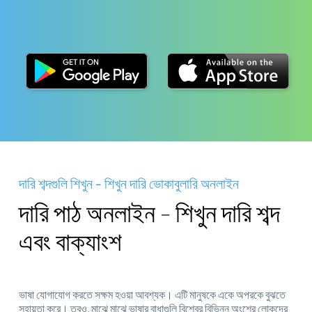
দারি শব্দগুলি শিখুন - শিখুন দারি ভোকাবুলারি অনলাইন
দারি পাঠ অনলাইন - শিখুন দারি শব্দ
এবং বাক্যাংশ
ভাষা যোগাযোগ করতে সক্ষম হওয়া আবশ্যক। এটি মানুষকে একে অপরকে বুঝতে
সহায়তা করে। তবুও, মাঝে মাঝে ভাষার বাধাগুলি বিশ্বের বিভিন্ন অংশের লোকদের