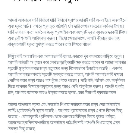
আমরা আপনাকে দারি বিভাগে দারি বিভাগে স্বাগত জানাই দারি অনলাইনে অনলাইনে
এবং দ্রুত পাঠ। এখানে প্রদত্ত পাঠগুলি হ'ল দারি শেখার সবচেয়ে কার্যকর উপায়।
দারি ভাষায় দক্ষতা অর্জনের জন্য প্রাথমিক এবং বহুগ্লট দ্বারা ব্যবহৃত দরকারী টিপস
এবং কৌশলগুলি আবিষ্কার করুন। লিঙ্গো খেলার সাথে, আপনি কীভাবে শব্দ এবং
বাক্যাংশগুলি দ্রুত মুখস্থ করতে পারেন তাও শিখতে পারেন
শিখুন দারি অনলাইন এবং আপনার দারি শব্দভাণ্ডারকে খুব কম সময়ে বাড়িয়ে তুলুন।
আপনি পাঠগুলি অধ্যয়ন করে শেখার প্রক্রিয়াটি শুরু করতে পারেন যা আমরা আপনার
স্তরটি মূল্যায়ন করার জন্য নতুনদের জন্য বিশেষভাবে ডিজাইন করেছি। একবার
আপনি আপনার দক্ষতার স্তরটি সনাক্ত করতে পারলে, আপনি আপনার দারি দক্ষতা
পোলিশ করার জন্য আরও পাঠ খুঁজে পেতে পারেন। দারি পাঠ, পরীক্ষা এবং অনুশীলন
দিয়ে আপনার শিক্ষাকে বাড়ানোর জন্য আরও বেশি অনুশীলন করুন। আপনি যখনই
চান, আপনার জ্ঞানকে আরও উন্নত করতে শব্দভাণ্ডার বিভাগটি ব্যবহার করুন
আমরা আপনাকে দ্রুত এবং সহজেই শিখতে সহায়তা করার জন্য সেরা অনলাইন
লার্নিং প্ল্যাটফর্মগুলি স্ক্যান করেছি। আপনার প্রত্যেকের জন্য এখানে বিশেষ কিছু
রয়েছে - ভোকাবুলারি প্রশিক্ষক থেকে শুরু করে বিভিন্ন বিষয়ে কুইজ পর্যন্ত;
আমাদের অ্যাপ্লিকেশনটিতে অনলাইনে পাঠগুলি দারি পাঠগুলি শিখতে হবে এমন
সমস্ত কিছু রয়েছে