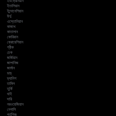
ইউক্রেনিয়ান
ইতালিয়ান
ইন্দোনেশিয়ান
উর্দু
এস্তোনিয়ান
কাজাখ
কাতালান
কোরিয়ান
ক্রোয়েশিয়ান
গ্রীক
চেক
জর্জিয়ান
জাপানিজ
জার্মান
ডাচ্
ড্যানিশ
তামিল
তুর্কি
থাই
দারি
নরওয়েজিয়ান
নেপালি
পর্তুগিজ