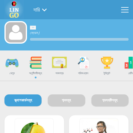
দারি
লেভেল
/
খেলুন
অনুশীলনীসমূহ
সনদপত্র
পরিসংখ্যান
টুর্নামেন্ট
রেটিং
ফ্ল্যাশকার্ডসমূহ
শব্দসমূহ
শব্দসমষ্টিসমূহ