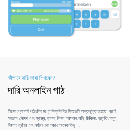
কীভাবে দারি ভাষা শিখবেন?
দারি অনলাইন পাঠ
লিঙ্গো প্লে দারি পাঠগুলির মধ্যে নিম্নলিখিত বিষয়গুলি অন্তর্ভুক্ত রয়েছে: প্রাণী,
সরঞ্জাম, সৌন্দর্য এবং স্বাস্থ্য, ব্যবসা, শিক্ষা, আসবাব, বাড়ি, চিকিত্সা, প্রকৃতি, মানুষ,
বিজ্ঞান, ক্রীড়া এবং পর্যটন এবং আরও অনেক কিছু। ..