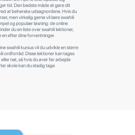
ger tid. Den bedste måde at gøre dit
r ved at beherske udsagnordene. Hvis du
rser, men virkelig gerne vil lære swahili
impel og populær løsning: de online
inder du en liste over swahili lektioner,
 en efter dine forventninger.
line swahili kursus vil du udvikle en større
ili ordforråd. Disse lektioner kan tages
eller nat, så hvis du øver før arbejde
fter skole kan du stadig tage