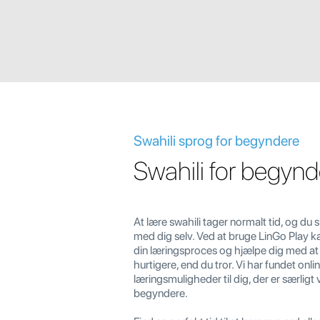
Swahili sprog for begyndere
Swahili for begynd
At lære swahili tager normalt tid, og du
med dig selv. Ved at bruge LinGo Play 
din læringsproces og hjælpe dig med at
hurtigere, end du tror. Vi har fundet onli
læringsmuligheder til dig, der er særligt 
begyndere.