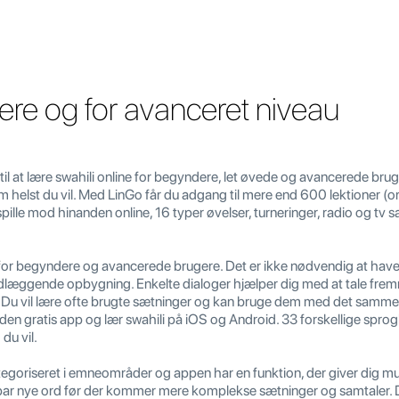
ere og for avanceret niveau
 til at lære swahili online for begyndere, let øvede og avancerede bru
som helst du vil. Med LinGo får du adgang til mere end 600 lektioner (o
lle mod hinanden online, 16 typer øvelser, turneringer, radio og tv sa
ial for begyndere og avancerede brugere. Det er ikke nødvendig at h
undlæggende opbygning. Enkelte dialoger hjælper dig med at tale fr
 Du vil lære ofte brugte sætninger og kan bruge dem med det samme. 
en gratis app og lær swahili på iOS og Android. 33 forskellige spro
du vil.
egoriseret i emneområder og appen har en funktion, der giver dig mu
 par nye ord før der kommer mere komplekse sætninger og samtaler. De