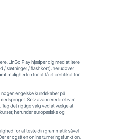
gere. LinGo Play hjælper dig med at lære
rd / sætninger / flashkort), herudover
mt muligheden for at få et certifikat for
ave nogen engelske kundskaber på
emmedsproget. Selv avancerede elever
Tag det rigtige valg ved at vælge at
gkurser, herunder europæiske og
lighed for at teste din grammatik såvel
r er også en online turneringsfunktion,