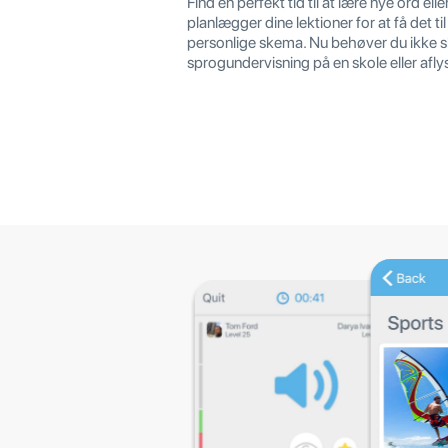
Find en perfekt tid til at lære nye ord elle
planlægger dine lektioner for at få det til 
personlige skema. Nu behøver du ikke sk
sprogundervisning på en skole eller afl