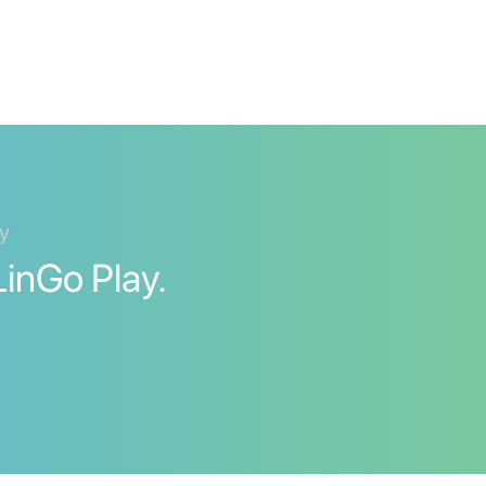
ay
inGo Play.