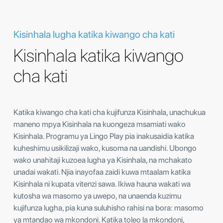
Kisinhala lugha katika kiwango cha kati
Kisinhala katika kiwango
cha kati
Katika kiwango cha kati cha kujifunza Kisinhala, unachukua
maneno mpya Kisinhala na kuongeza msamiati wako
Kisinhala. Programu ya Lingo Play pia inakusaidia katika
kuheshimu usikilizaji wako, kusoma na uandishi. Ubongo
wako unahitaji kuzoea lugha ya Kisinhala, na mchakato
unadai wakati. Njia inayofaa zaidi kuwa mtaalam katika
Kisinhala ni kupata vitenzi sawa. Ikiwa hauna wakati wa
kutosha wa masomo ya uwepo, na unaenda kuzimu
kujifunza lugha, pia kuna suluhisho rahisi na bora: masomo
ya mtandao wa mkondoni. Katika toleo la mkondoni,