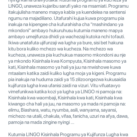
LINGO, unaweza kujaribu sarufi yako na msamiati. Programu
itakujulisha maneno mapya kabla ya kuendelea na sentensi
ngumu na majadiliano. Utafurahi kujua kuwa programu pia
inakuja na kipengee cha kufurahisha cha "mashindano ya
mkondoni" ambayo hukuruhusu kutumia maneno mapya
ambayo umejifunza dhidi ya wachezaji kutoka nchi tofauti.
Ikiwa unatafuta ujifunzaji wa lugha ya bure, sisi bet hakuna
kitu bora kuliko mchezo wa kucheza. Na mchezo wa
kucheza, unaweza pia kuchukua masomo mkondoni au nje
ya mkondo Kisinhala kwa Kompyuta, Kisinhala masomo ya
kati, Kisinhala masomo ya hali ya juu na mwishowe kuwa
mtaalam katika zaidi kuliko lugha moja ya kigeni. Programu
pia inakuja na huduma zaidi ya 15 zilizoongezwa kukusaidia
kujifunza lugha kwa ufanisi zaidi na vizuri. Vitu vifuatavyo
vimefunikwa katika kozi ya lugha ya LINGO ni pamoja na:
Kisinhala kwa waombaji, Kisinhala kwa kati, Kisinhala kwa
kiwango cha hali ya juu, na masomo ya mada ni pamoja na:
elimu, Biashara, watu, nyumba, asili, wanyama, sayansi,
michezo na utalii, chakula, vifaa, fanicha, uzuri na afya, dawa,
pamoja na mada zingine nyingi ...
Kutumia LINGO Kisinhala Programu ya Kujifunza Lugha kwa