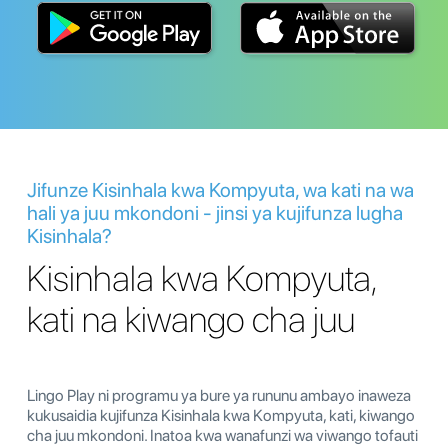
Jifunze Kisinhala kwa Kompyuta, wa kati na wa
hali ya juu mkondoni - jinsi ya kujifunza lugha
Kisinhala?
Kisinhala kwa Kompyuta,
kati na kiwango cha juu
Lingo Play ni programu ya bure ya rununu ambayo inaweza
kukusaidia kujifunza Kisinhala kwa Kompyuta, kati, kiwango
cha juu mkondoni. Inatoa kwa wanafunzi wa viwango tofauti