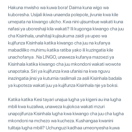
Hakuna mwisho wa kuwa bora! Daima kuna wigo wa
kuboresha. Usijali ikiwa unaenda polepole, jivunie kwa kile
umepata na kiwango ulicho. Kwa nini ujisumbue wakati kuna
nafasi ya uboreshaji kila wakati? Ili kugonga kiwango cha juu
cha Kisinhala, unahitaji kujisukuma zaidi ya upeo wa
kujifunza Kisinhala katika kiwango cha juu na kufanya
mabadiliko muhimu katika ratiba yako ili kuzingatia kile
unachofanya . Na LINGO, unaweza kufanya mazoezi ya
Kisinhala katika kiwango cha juu mkondoni wakati wowote
unapotaka. Siri ya kujifunza kwa ufanisi na kwa nguvu
inazingatia jinsi ya kutumia rasilimali za asili Kisinhala badala
ya kupoteza wakati juu ya kujifunza Kisinhala nje ya boksi.
Katika katika Kesi tayari unajua lugha ya kigeni au ina lugha
mbili kwa kuzaliwa, unaweza kujiokoa wakati mzuri
unapojifunza Kisinhala lugha kwa kiwango cha juu cha lugha
mkondoni na mchezo wa kucheza. Kushangaa kwanini
tulitaja lugha mbili? Uchunguzi kadhaa umeonyesha kuwa