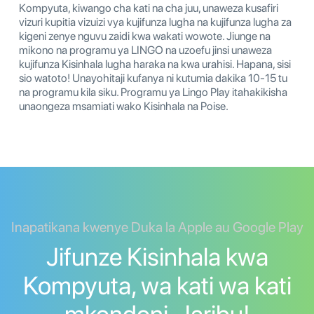
Kompyuta, kiwango cha kati na cha juu, unaweza kusafiri
vizuri kupitia vizuizi vya kujifunza lugha na kujifunza lugha za
kigeni zenye nguvu zaidi kwa wakati wowote. Jiunge na
mikono na programu ya LINGO na uzoefu jinsi unaweza
kujifunza Kisinhala lugha haraka na kwa urahisi. Hapana, sisi
sio watoto! Unayohitaji kufanya ni kutumia dakika 10-15 tu
na programu kila siku. Programu ya Lingo Play itahakikisha
unaongeza msamiati wako Kisinhala na Poise.
Inapatikana kwenye Duka la Apple au Google Play
Jifunze Kisinhala kwa
Kompyuta, wa kati wa kati