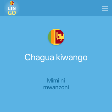
Chagua kiwango
Mimi ni
mwanzoni