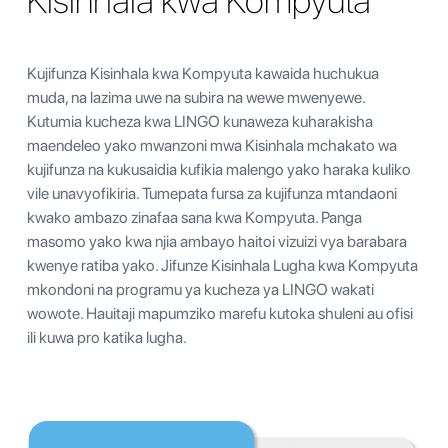
Kisinhala kwa Kompyuta
Kujifunza Kisinhala kwa Kompyuta kawaida huchukua
muda, na lazima uwe na subira na wewe mwenyewe.
Kutumia kucheza kwa LINGO kunaweza kuharakisha
maendeleo yako mwanzoni mwa Kisinhala mchakato wa
kujifunza na kukusaidia kufikia malengo yako haraka kuliko
vile unavyofikiria. Tumepata fursa za kujifunza mtandaoni
kwako ambazo zinafaa sana kwa Kompyuta. Panga
masomo yako kwa njia ambayo haitoi vizuizi vya barabara
kwenye ratiba yako. Jifunze Kisinhala Lugha kwa Kompyuta
mkondoni na programu ya kucheza ya LINGO wakati
wowote. Hauitaji mapumziko marefu kutoka shuleni au ofisi
ili kuwa pro katika lugha.