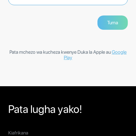
Pata mchezo wa kucheza kwenye Duka la Apple au
Google
Play
Pata lugha yako!
Kiafrikana