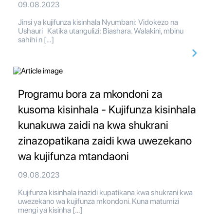
09.08.2023
Jinsi ya kujifunza kisinhala Nyumbani: Vidokezo na
Ushauri Katika utangulizi: Biashara. Walakini, mbinu
sahihi n […]
Programu bora za mkondoni za
kusoma kisinhala - Kujifunza kisinhala
kunakuwa zaidi na kwa shukrani
zinazopatikana zaidi kwa uwezekano
wa kujifunza mtandaoni
09.08.2023
Kujifunza kisinhala inazidi kupatikana kwa shukrani kwa
uwezekano wa kujifunza mkondoni. Kuna matumizi
mengi ya kisinha […]