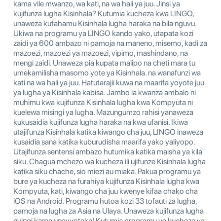
kama vile mwanzo, wa kati, na wa hali ya juu. Jinsi ya
kujifunza lugha Kisinhala? Kutumia kucheza kwa LINGO,
unaweza kufahamu Kisinhala lugha haraka na bila nguvu.
Ukiwa na programu ya LINGO kando yako, utapata kozi
zaidi ya 600 ambazo ni pamoja na maneno, misemo, kadi za
mazoezi, mazoezi ya mazoezi, vipimo, mashindano, na
mengi zaidi. Unaweza pia kupata malipo na cheti mara tu
umekamilisha masomo yote ya Kisinhala. na wanafunzi wa
kati na wa hali ya juu. Hatutarajii kuwa na maarifa yoyote juu
ya lugha ya Kisinhala kabisa. Jambo la kwanza ambalo ni
muhimu kwa kujifunza Kisinhala lugha kwa Kompyuta ni
kuelewa misingi ya lugha. Mazungumzo rahisi yanaweza
kukusaidia kujifunza lugha haraka na kwa ufanisi. Ikiwa
utajifunza Kisinhala katika kiwango cha juu, LINGO inaweza
kusaidia sana katika kuburudisha maarifa yako yaliyopo.
Utajifunza sentensi ambazo hutumika katika maisha ya kila
siku. Chagua mchezo wa kucheza ili ujifunze Kisinhala lugha
katika siku chache, sio miezi au miaka. Pakua programu ya
bure ya kucheza na furahiya kujifunza Kisinhala lugha kwa
Kompyuta, kati, kiwango cha juu kwenye kifaa chako cha
iOS na Android. Programu hutoa kozi 33 tofauti za lugha,
pamoja na lugha za Asia na Ulaya. Unaweza kujifunza lugha
nyingi kama unavyotaka! Kutumia programu ya kucheza ya