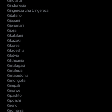
Kiholanzi
Kiindonesia
Kiingereza cha Uingereza
Kiitaliano
Kijapani
Kijerumani
Kijojia
Kikatalani
Kikazaki
Kikorea
Kikroeshia
Kilatvia
Kilithuania
Kimalagasi
Kimalesia
Kimasedonia
Kimongolia
Kinepali
Kinorwe
Kipashto
Kipolishi
Kireno
Kiromania