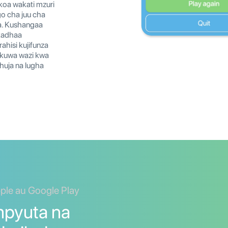
koa wakati mzuri
o cha juu cha
a. Kushangaa
 kadhaa
ahisi kujifunza
wa kuwa wazi kwa
huja na lugha
ple au Google Play
pyuta na