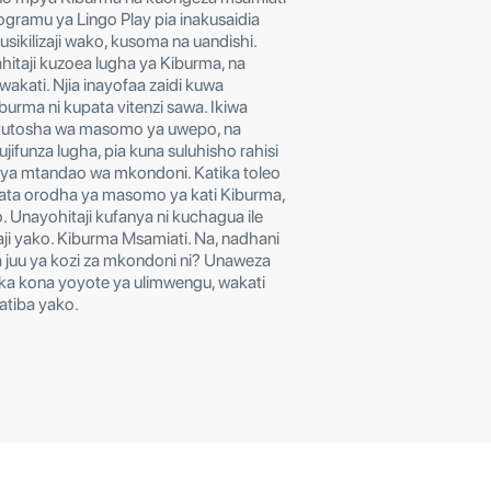
gramu ya Lingo Play pia inakusaidia
sikilizaji wako, kusoma na uandishi.
taji kuzoea lugha ya Kiburma, na
akati. Njia inayofaa zaidi kuwa
burma ni kupata vitenzi sawa. Ikiwa
kutosha wa masomo ya uwepo, na
ifunza lugha, pia kuna suluhisho rahisi
ya mtandao wa mkondoni. Katika toleo
pata orodha ya masomo ya kati Kiburma,
. Unayohitaji kufanya ni kuchagua ile
aji yako. Kiburma Msamiati. Na, nadhani
a juu ya kozi za mkondoni ni? Unaweza
a kona yoyote ya ulimwengu, wakati
atiba yako.