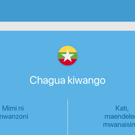
Chagua kiwango
Mimi ni
Kati,
mwanzoni
maendele
mwanaisi