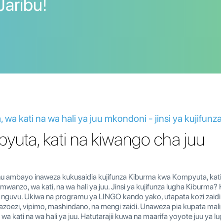
Jaribu!
wa kati na wa hali ya juu mkondoni - jinsi ya kujifun
uta, kati na kiwango cha juu
unu ambayo inaweza kukusaidia kujifunza Kiburma kwa Kompyuta, kati
 mwanzo, wa kati, na wa hali ya juu. Jinsi ya kujifunza lugha Kibur
 nguvu. Ukiwa na programu ya LINGO kando yako, utapata kozi zai
zoezi, vipimo, mashindano, na mengi zaidi. Unaweza pia kupata mal
 kati na wa hali ya juu. Hatutarajii kuwa na maarifa yoyote juu ya 