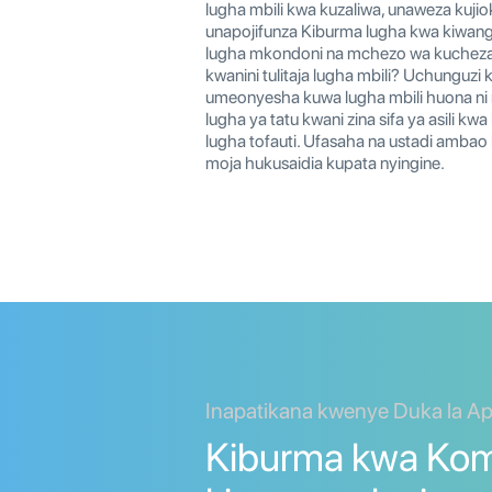
lugha mbili kwa kuzaliwa, unaweza kujio
unapojifunza Kiburma lugha kwa kiwang
lugha mkondoni na mchezo wa kuchez
kwanini tulitaja lugha mbili? Uchunguzi
umeonyesha kuwa lugha mbili huona ni r
lugha ya tatu kwani zina sifa ya asili k
lugha tofauti. Ufasaha na ustadi ambao 
moja hukusaidia kupata nyingine.
Inapatikana kwenye Duka la Ap
Kiburma kwa Kom