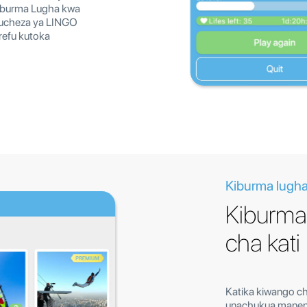
Kiburma Lugha kwa
ucheza ya LINGO
refu kutoka
Kiburma lugha
Kiburma
cha kati
Katika kiwango ch
unachukua manen