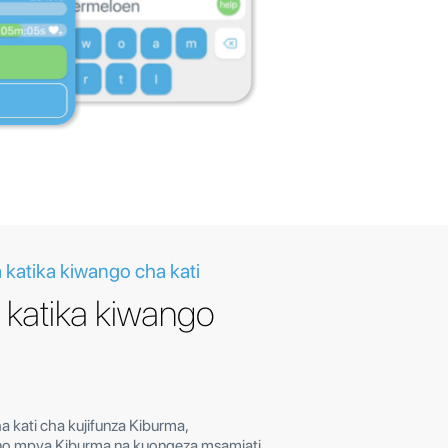
 katika kiwango cha kati
 katika kiwango
a kati cha kujifunza Kiburma,
o mpya Kiburma na kuongeza msamiati