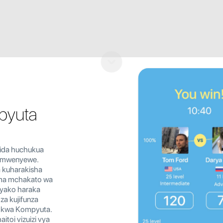
pyuta
ida huchukua
e mwenyewe.
 kuharakisha
ma mchakato wa
o yako haraka
 za kujifunza
 kwa Kompyuta.
toi vizuizi vya