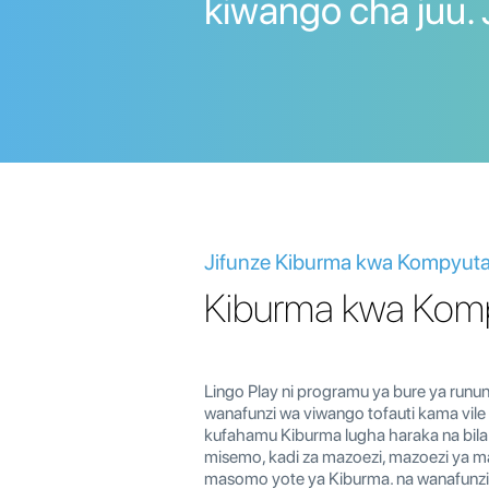
kiwango cha juu. 
Jifunze Kiburma kwa Kompyuta, 
Kiburma kwa Kompy
Lingo Play ni programu ya bure ya run
wanafunzi wa viwango tofauti kama vile
kufahamu Kiburma lugha haraka na bila
misemo, kadi za mazoezi, mazoezi ya ma
masomo yote ya Kiburma. na wanafunzi wa