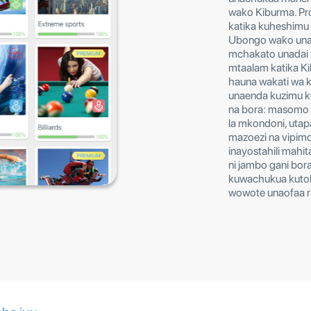
wako Kiburma. Pro
katika kuheshimu u
Ubongo wako unahi
mchakato unadai w
mtaalam katika Ki
hauna wakati wa 
unaenda kuzimu kuj
na bora: masomo 
la mkondoni, uta
mazoezi na vipimo
inayostahili mahit
ni jambo gani bor
kuwachukua kutok
wowote unaofaa r