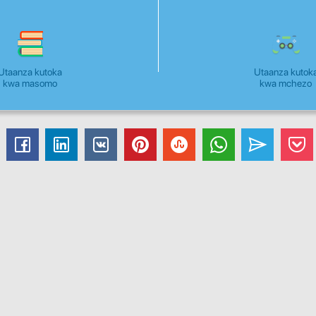
Utaanza kutoka
Utaanza kutok
kwa masomo
kwa mchezo