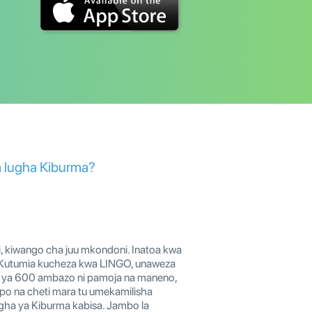
za lugha Kiburma?
, kiwango cha juu mkondoni. Inatoa kwa
ma? Kutumia kucheza kwa LINGO, unaweza
di ya 600 ambazo ni pamoja na maneno,
ipo na cheti mara tu umekamilisha
lugha ya Kiburma kabisa. Jambo la