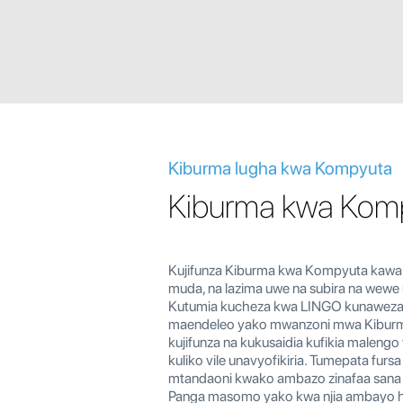
Kiburma lugha kwa Kompyuta
Kiburma kwa Kom
Kujifunza Kiburma kwa Kompyuta kawa
muda, na lazima uwe na subira na wew
Kutumia kucheza kwa LINGO kunaweza
maendeleo yako mwanzoni mwa Kibur
kujifunza na kukusaidia kufikia maleng
kuliko vile unavyofikiria. Tumepata fursa
mtandaoni kwako ambazo zinafaa sana
Panga masomo yako kwa njia ambayo hai