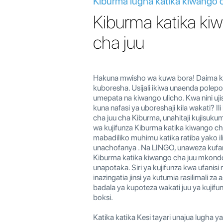
Kiburma lugha katika kiwango 
Kiburma katika ki
cha juu
Hakuna mwisho wa kuwa bora! Daima k
kuboresha. Usijali ikiwa unaenda polepole
umepata na kiwango ulicho. Kwa nini uj
kuna nafasi ya uboreshaji kila wakati? I
cha juu cha Kiburma, unahitaji kujisuku
wa kujifunza Kiburma katika kiwango ch
mabadiliko muhimu katika ratiba yako ili
unachofanya . Na LINGO, unaweza kufa
Kiburma katika kiwango cha juu mkond
unapotaka. Siri ya kujifunza kwa ufanis
inazingatia jinsi ya kutumia rasilimali za 
badala ya kupoteza wakati juu ya kujifu
boksi.
Katika katika Kesi tayari unajua lugha ya