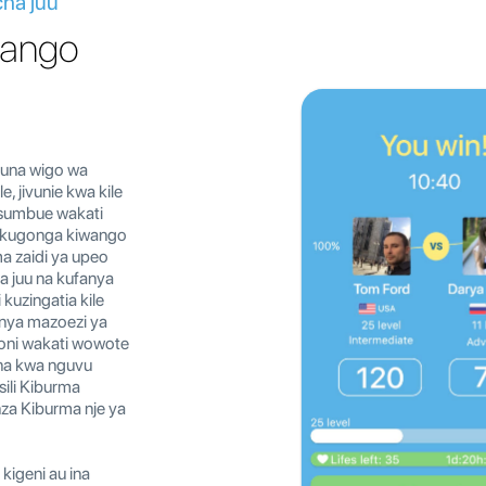
cha juu
wango
una wigo wa
, jivunie kwa kile
isumbue wakati
li kugonga kiwango
ma zaidi ya upeo
a juu na kufanya
 kuzingatia kile
nya mazoezi ya
oni wakati wowote
i na kwa nguvu
asili Kiburma
nza Kiburma nje ya
 kigeni au ina