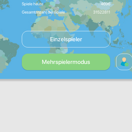
Spiele heute
4696
Gesamtanzahl der Spiele
31522811
Einzelspieler
Mehrspielermodus