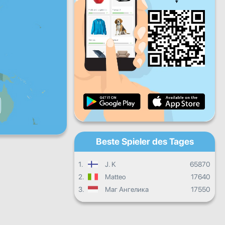
Fr
Sa
So
Täglicher Fortschritt
Monatlicher Fortschritt
Zertifikat
Gesamter Fortschritt
Beste Spieler des Tages
1.
J. K
65870
2.
Matteo
17640
3.
Маг Ангелика
17550