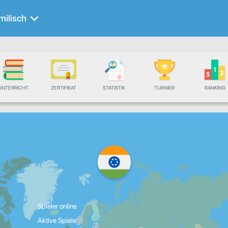
milisch
UNTERRICHT
ZERTIFIKAT
STATISTIK
TURNIER
RANKING
Spieler online
Aktive Spiele