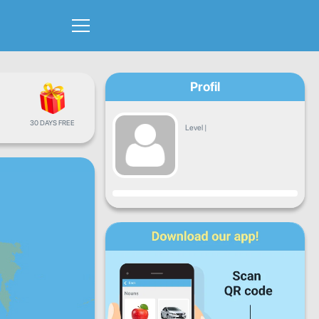
Profil
30 DAYS FREE
Level
|
Fortschritt
Mo
Di
Mi
Do