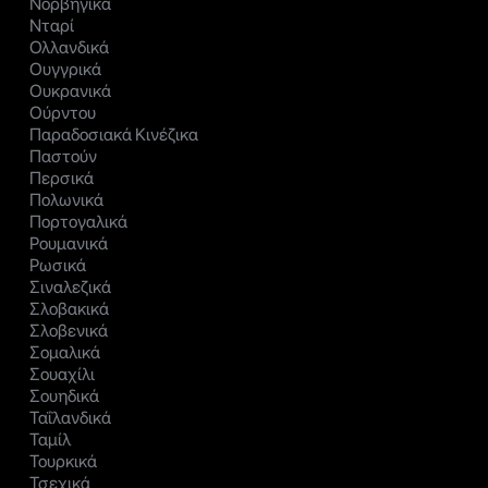
Νορβηγικά
Νταρί
Ολλανδικά
Ουγγρικά
Ουκρανικά
Ούρντου
Παραδοσιακά Κινέζικα
Παστούν
Περσικά
Πολωνικά
Πορτογαλικά
Ρουμανικά
Ρωσικά
Σιναλεζικά
Σλοβακικά
Σλοβενικά
Σομαλικά
Σουαχίλι
Σουηδικά
Ταΐλανδικά
Ταμίλ
Τουρκικά
Τσεχικά