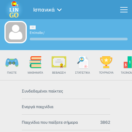
Ισπανικά
Επίπεδο
/
ΠΑΊΞΤΕ
ΜΑΘΉΜΑΤΑ
ΒΕΒΑΊΩΣΗ
ΣΤΑΤΙΣΤΙΚΆ
ΤΟΥΡΝΟΥΆ
ΤΑΞΙΝΌ
Συνδεδεμένοι παίκτες
Ενεργά παιχνίδια
Παιχνίδια που παίξατε σήμερα
3862