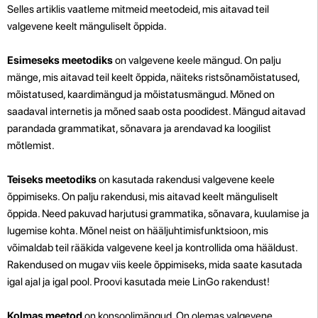
Selles artiklis vaatleme mitmeid meetodeid, mis aitavad teil
valgevene keelt mänguliselt õppida.
Esimeseks meetodiks
on valgevene keele mängud. On palju
mänge, mis aitavad teil keelt õppida, näiteks ristsõnamõistatused,
mõistatused, kaardimängud ja mõistatusmängud. Mõned on
saadaval internetis ja mõned saab osta poodidest. Mängud aitavad
parandada grammatikat, sõnavara ja arendavad ka loogilist
mõtlemist.
Teiseks meetodiks
on kasutada rakendusi valgevene keele
õppimiseks. On palju rakendusi, mis aitavad keelt mänguliselt
õppida. Need pakuvad harjutusi grammatika, sõnavara, kuulamise ja
lugemise kohta. Mõnel neist on hääljuhtimisfunktsioon, mis
võimaldab teil rääkida valgevene keel ja kontrollida oma hääldust.
Rakendused on mugav viis keele õppimiseks, mida saate kasutada
igal ajal ja igal pool. Proovi kasutada meie LinGo rakendust!
Kolmas meetod
on konsoolimängud. On olemas valgevene