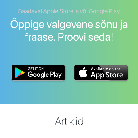
Saadaval Apple Store'is või Google Play
Õppige valgevene sõnu ja
fraase. Proovi seda!
Artiklid