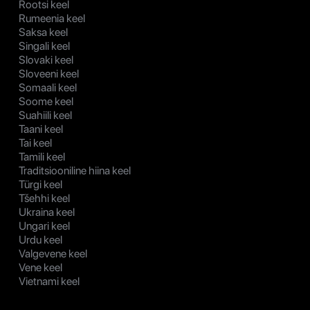
Rootsi keel
Rumeenia keel
Saksa keel
Singali keel
Slovaki keel
Sloveeni keel
Somaali keel
Soome keel
Suahiili keel
Taani keel
Tai keel
Tamili keel
Traditsiooniline hiina keel
Türgi keel
Tšehhi keel
Ukraina keel
Ungari keel
Urdu keel
Valgevene keel
Vene keel
Vietnami keel