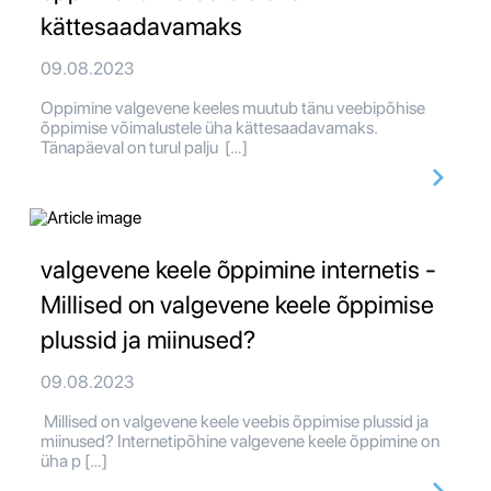
kättesaadavamaks
09.08.2023
Oppimine valgevene keeles muutub tänu veebipõhise
õppimise võimalustele üha kättesaadavamaks.
Tänapäeval on turul palju […]
valgevene keele õppimine internetis -
Millised on valgevene keele õppimise
plussid ja miinused?
09.08.2023
Millised on valgevene keele veebis õppimise plussid ja
miinused? Internetipõhine valgevene keele õppimine on
üha p […]