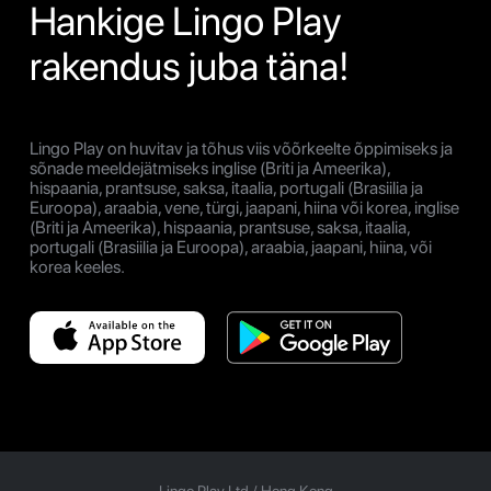
Hankige Lingo Play
rakendus juba täna!
Lingo Play on huvitav ja tõhus viis võõrkeelte õppimiseks ja
sõnade meeldejätmiseks inglise (Briti ja Ameerika),
hispaania, prantsuse, saksa, itaalia, portugali (Brasiilia ja
Euroopa), araabia, vene, türgi, jaapani, hiina või korea, inglise
(Briti ja Ameerika), hispaania, prantsuse, saksa, itaalia,
portugali (Brasiilia ja Euroopa), araabia, jaapani, hiina, või
korea keeles.