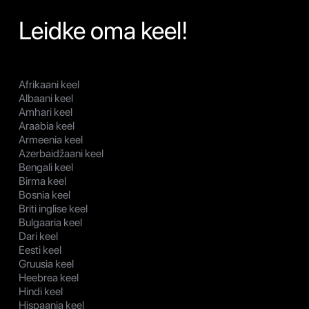
Leidke oma keel!
Afrikaani keel
Albaani keel
Amhari keel
Araabia keel
Armeenia keel
Azerbaidžaani keel
Bengali keel
Birma keel
Bosnia keel
Briti inglise keel
Bulgaaria keel
Dari keel
Eesti keel
Gruusia keel
Heebrea keel
Hindi keel
Hispaania keel