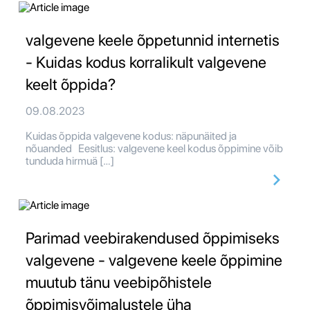
valgevene keele õppetunnid internetis
- Kuidas kodus korralikult valgevene
keelt õppida?
09.08.2023
Kuidas õppida valgevene kodus: näpunäited ja
nõuanded Eesitlus: valgevene keel kodus õppimine võib
tunduda hirmuä […]
Parimad veebirakendused õppimiseks
valgevene - valgevene keele õppimine
muutub tänu veebipõhistele
õppimisvõimalustele üha