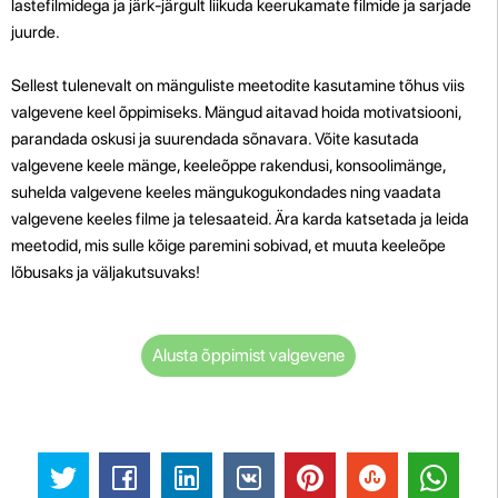
lastefilmidega ja järk-järgult liikuda keerukamate filmide ja sarjade
juurde.
Sellest tulenevalt on mänguliste meetodite kasutamine tõhus viis
valgevene keel õppimiseks. Mängud aitavad hoida motivatsiooni,
parandada oskusi ja suurendada sõnavara. Võite kasutada
valgevene keele mänge, keeleõppe rakendusi, konsoolimänge,
suhelda valgevene keeles mängukogukondades ning vaadata
valgevene keeles filme ja telesaateid. Ära karda katsetada ja leida
meetodid, mis sulle kõige paremini sobivad, et muuta keeleõpe
lõbusaks ja väljakutsuvaks!
Alusta õppimist valgevene