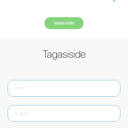
Vaata kõiki
Tagasiside