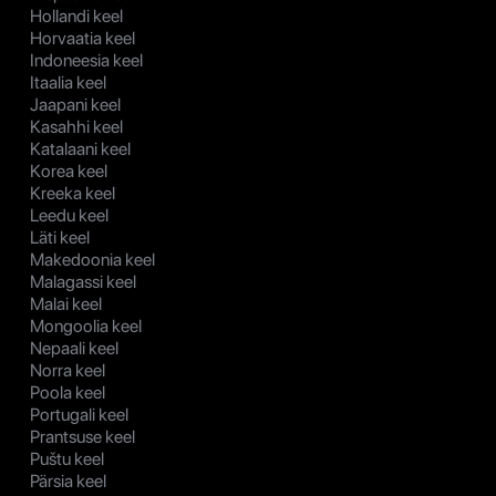
Hollandi keel
Horvaatia keel
Indoneesia keel
Itaalia keel
Jaapani keel
Kasahhi keel
Katalaani keel
Korea keel
Kreeka keel
Leedu keel
Läti keel
Makedoonia keel
Malagassi keel
Malai keel
Mongoolia keel
Nepaali keel
Norra keel
Poola keel
Portugali keel
Prantsuse keel
Puštu keel
Pärsia keel