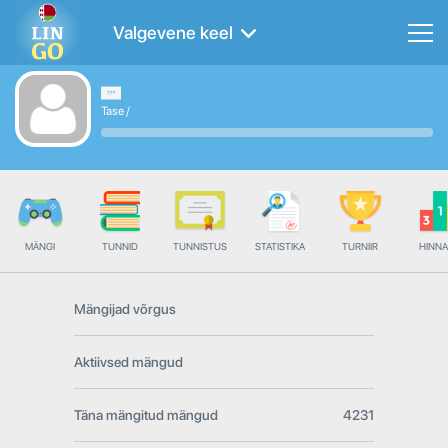
Valgevene keel
Tase
/
MÄNGI
TUNNID
TUNNISTUS
STATISTIKA
TURNIIR
HINN
Mängijad võrgus
Aktiivsed mängud
Täna mängitud mängud
4231