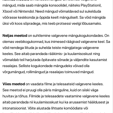
mängud, mida saab mängida konsoolidel, näiteks PlayStationil,
Xboxil või Nintendol. Need mängud võimaldavad sul sukelduda
võõrasse keskkonda ja õppida keelt mänguliselt. Sa võid mängida
üksi või koos sõpradega, mis teeb protsessi veelgi lõbusamaks.
Neljas meetod
on suhtlemine valgevene mängukogukondades. On
olemas veebikogukonnad, kus inimesed räägivad valgevene keel. Sa
võid nendega liituda ja suhelda teiste mängijatega valgevene
keeles. See aitab parandada rääkimis- ja kuulamisoskust ning
võimaldab teil harjutada õpitavate sõnade ja väljendite kasutamist
reaalajas. Selliste kogukondade mängudeks võivad olla
võrgumängud, rollimängud ja reaalajas toimuvad mängud.
Viies meetod
on vaadata filme ja telesaateid valgevene keeles.
See meetod ei pruugi olla päris mänguline, kuid on siiski väga
huvitav ja tõhus. Filmide ja telesaadete vaatamine valgevene keeles
aitab parandada nii kuulamisoskust kui ka arusaamist hääldusest ja
intonatsioonist. Võite alustada lihtsate komöödiate või