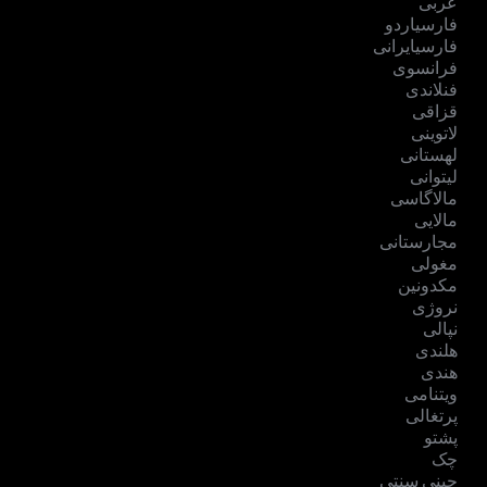
عربی
فارسیاردو
فارسیایرانی
فرانسوی
فنلاندی
قزاقی
لاتوینی
لهستانی
لیتوانی
مالاگاسی
مالایی
مجارستانی
مغولی
مکدونین
نروژی
نپالی
هلندی
هندی
ویتنامی
پرتغالی
پشتو
چک
چینی سنتی