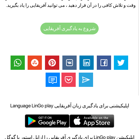
وقت و تلاش کافی را در آن قرار دهید ، می توانید آفریقایی را یاد بگیرید.
شروع به یادگیری آفریقایی
اپلیکیشنی برای یادگیری زبان آفریقایی Language LinGo play
اپلیکیشن LinGo play برای یادگیری آفریقایی را ازاپل استور یا گوگل