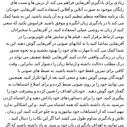
زیادی برای یادگیری آفریقایی فراهم می کند. از درس ها و تست های
رایگان موجود به صورت آنلاین و آفلاین استفاده کنید. آفریقایی. خودتان
یک برنامه مطالعه منظم تنظیم کنید و به آن پایبند باشید. این به شما کمک
می کند تا در یادگیری زبان انگیزه و موفق باشید. فراموش نکنید که سعی
کنید از زبان به روشی عملی استفاده کنید. در آفریقایی با سخنرانان
بومی ارتباط برقرار کنید ، فیلم ها و نمایش های تلویزیونی را در
آفریقایی تماشا کنید یا به کتابهای صوتی در آفریقایی گوش دهید. این به
شما کمک می کند تا مهارت های خود را بهبود بخشید و به نحوه صدور
زبان در زندگی واقعی عادت کنید. آفریقایی. تلفظ ضعیف می تواند در
درک مطلب دخالت داشته و ارتباط زبان را دشوار کند. بنابراین ، وقت
کافی برای تمرین تلفظ خود داشته باشید. به ضبط های صوتی با
گویندگان بومی گوش دهید و سعی کنید بعد از آنها تکرار کنید. همچنین
می توانید خود را بر روی صوتی ضبط کرده و برای اصلاح اشتباهات به
گفتار خود گوش دهید. . خودتان اهداف را تعیین کرده و پیشرفت خود را
پیگیری کنید. خود را برای دستاوردهای خود پاداش دهید و از اشتباه کردن
نترسید. به یاد داشته باشید که همه اشتباه می کنند ، و این اشکالی ندارد.
مهم است که از اشتباهات خود بیاموزید و به جلو حرکت کنید. این زمان ،
تلاش و یادگیری مداوم طول می کشد. اما اگر این نکات را دنبال کنید ،
می توانید به اهداف یادگیری زبان خود برسید. به یاد داشته باشید که اگر