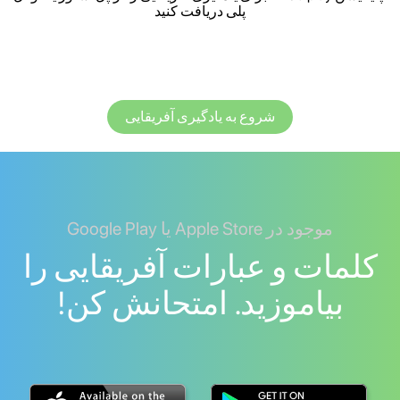
پلی دریافت کنید
شروع به یادگیری آفریقایی
موجود در Apple Store یا Google Play
کلمات و عبارات آفریقایی را
بیاموزید. امتحانش کن!