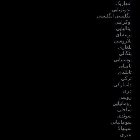
امهاریک
اندونزیایی
انگلیسی انگلیسی
اوکراینی
ایتالیایی
برمه ای
بلاروسی
بلغاری
بنگالی
بوسنیایی
تامیلی
تایلندی
ترکی
دانمارکی
دری
روسی
رومانیایی
ساحلی
سوئدی
سومالیایی
سینهالا
عبری