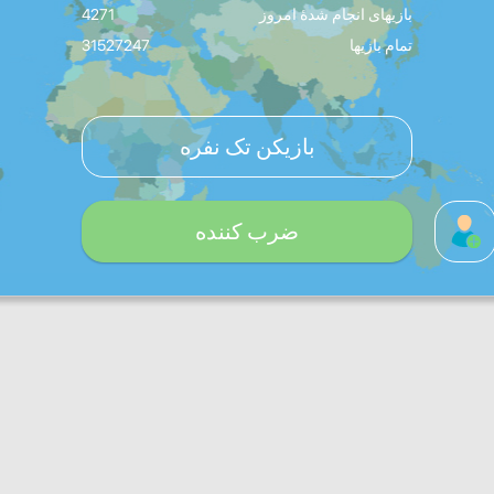
بازیهای انجام شدۀ امروز
4271
تمام بازیها
31527247
بازیکن تک نفره
ضرب کننده