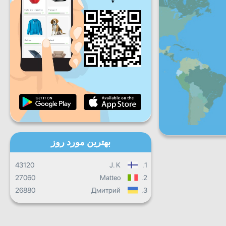
شنبه
جمعه
شنبه
یکشنبه
پیشرفت روزانه
پیشرفت ماهانه
گواهینامه
پیشرفت کلی
بهترین مورد روز
43120
J. K
1.
27060
Matteo
2.
26880
Дмитрий
3.