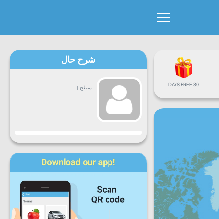
شرح حال
30 DAYS FREE
سطح
|
پیشرفت
دوشنبه
سه
چهارشنبه
پنجشنبه