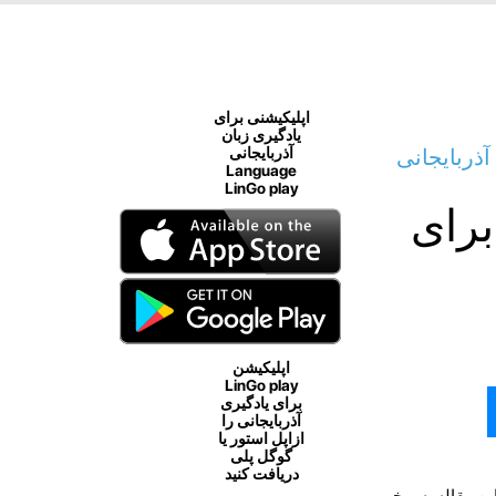
اپلیکیشنی برای
یادگیری زبان
آذربایجانی
آذربایجانی
Language
LinGo play
برای
اپلیکیشن
LinGo play
برای یادگیری
آذربایجانی را
ازاپل استور یا
گوگل پلی
دریافت کنید
ین مقاله به برخی