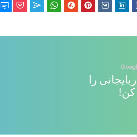
بایجانی را
کن!