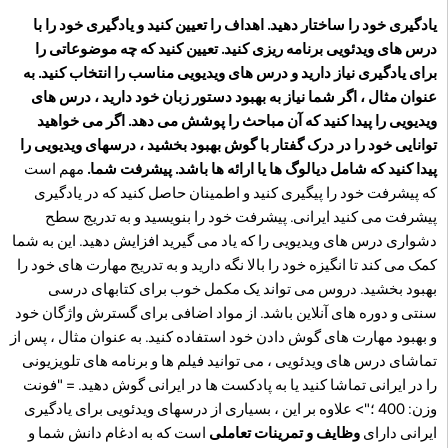
یادگیری خود را ساختار دهید. اهداف را تعیین کنید و یادگیری خود را با
درس های ویدئویی برنامه ریزی کنید. تعیین کنید که چه موضوعاتی را
برای یادگیری نیاز دارید و درس های ویدیویی مناسب را انتخاب کنید. به
عنوان مثال ، اگر شما نیاز به بهبود دستور زبان خود دارید ، درس های
ویدیویی را پیدا کنید که آن مباحث را پوشش می دهد. اگر می خواهید
توانایی خود را در درک گفتار با گوش بهبود بخشید ، درسهای ویدیویی را
پیدا کنید که شامل دیالوگ ها یا ارائه ها باشد. پیشرفت شما.
مهم است
که پیشرفت خود را پیگیری کنید و اطمینان حاصل کنید که در یادگیری
پیشرفت می کنید ایرانی. پیشرفت خود را بنویسید و به تدریج سطح
دشواری درس های ویدیویی را که یاد می گیرید افزایش دهید. این به شما
کمک می کند تا انگیزه خود را بالا نگه دارید و به تدریج مهارت های خود را
بهبود بخشید. دروس می تواند یک مکمل خوب برای کتابهای درسی
سنتی و دوره های آنلاین باشد. از مواد اضافی برای گسترش واژگان خود
و بهبود مهارت های گوش دادن خود استفاده کنید. به عنوان مثال ، پس از
تماشای درس های ویدئویی ، می توانید فیلم ها و برنامه های تلویزیونی
را در ایرانی تماشا کنید یا به پادکست ها در ایرانی گوش دهید. = "فونت
وزن: 400 ؛"> علاوه بر این ، بسیاری از درسهای ویدئویی برای یادگیری
ایرانی دارای
وظایف و تمرینات تعاملی
است که به ادغام دانش شما و