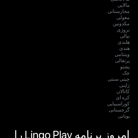
مالایی
مجارستانی
مغولی
مکدونین
نروژی
نپالی
هلندی
هندی
ویتنامی
پرتغالی
پشتو
چک
چینی سنتی
ژاپنی
کاتالان
کره ای
کوراسییایی
گرجستانی
یونانی
امروز برنامه Lingo Play را