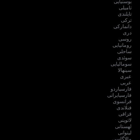
بوسنیایی
تامیلی
تایلندی
ترکی
دانمارکی
دری
روسی
رومانیایی
ساحلی
سوئدی
سومالیایی
سینهالا
عبری
عربی
فارسیاردو
فارسیایرانی
فرانسوی
فنلاندی
قزاقی
لاتوینی
لهستانی
لیتوانی
مالاگاسی