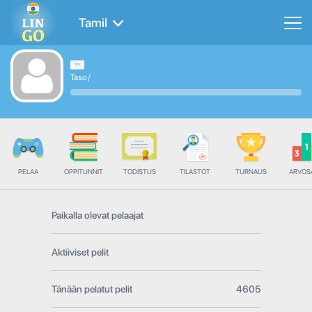
Tamil
Taso
/
PELAA
OPPITUNNIT
TODISTUS
TILASTOT
TURNAUS
ARVOS
Paikalla olevat pelaajat
Aktiiviset pelit
Tänään pelatut pelit
4605