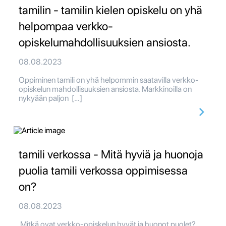
tamilin - tamilin kielen opiskelu on yhä
helpompaa verkko-
opiskelumahdollisuuksien ansiosta.
08.08.2023
Oppiminen tamili on yhä helpommin saatavilla verkko-
opiskelun mahdollisuuksien ansiosta. Markkinoilla on
nykyään paljon […]
tamili verkossa - Mitä hyviä ja huonoja
puolia tamili verkossa oppimisessa
on?
08.08.2023
Mitkä ovat verkko-opiskelun hyvät ja huonot puolet?