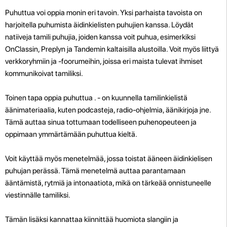
Puhuttua voi oppia monin eri tavoin. Yksi parhaista tavoista on
harjoitella puhumista äidinkielisten puhujien kanssa. Löydät
natiiveja tamili puhujia, joiden kanssa voit puhua, esimerkiksi
OnClassin, Preplyn ja Tandemin kaltaisilla alustoilla. Voit myös liittyä
verkkoryhmiin ja -foorumeihin, joissa eri maista tulevat ihmiset
kommunikoivat tamiliksi.
Toinen tapa oppia puhuttua . - on kuunnella tamilinkielistä
äänimateriaalia, kuten podcasteja, radio-ohjelmia, äänikirjoja jne.
Tämä auttaa sinua tottumaan todelliseen puhenopeuteen ja
oppimaan ymmärtämään puhuttua kieltä.
Voit käyttää myös menetelmää, jossa toistat ääneen äidinkielisen
puhujan perässä. Tämä menetelmä auttaa parantamaan
ääntämistä, rytmiä ja intonaatiota, mikä on tärkeää onnistuneelle
viestinnälle tamiliksi.
Tämän lisäksi kannattaa kiinnittää huomiota slangiin ja