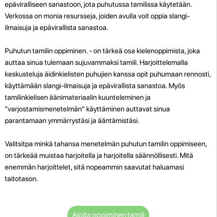
epäviralliseen sanastoon, jota puhutussa tamilissa käytetään.
Verkossa on monia resursseja, joiden avulla voit oppia slangi-
ilmaisuja ja epävirallista sanastoa.
Puhutun tamilin oppiminen. - on tärkeä osa kielenoppimista, joka
auttaa sinua tulemaan sujuvammaksi tamili. Harjoittelemalla
keskusteluja äidinkielisten puhujien kanssa opit puhumaan rennosti,
käyttämään slangi-ilmaisuja ja epävirallista sanastoa. Myös
tamilinkielisen äänimateriaalin kuunteleminen ja
"varjostamismenetelmän" käyttäminen auttavat sinua
parantamaan ymmärrystäsi ja ääntämistäsi.
Valitsitpa minkä tahansa menetelmän puhutun tamilin oppimiseen,
on tärkeää muistaa harjoitella ja harjoitella säännöllisesti. Mitä
enemmän harjoittelet, sitä nopeammin saavutat haluamasi
taitotason
.
Aloita oppiminen tamili