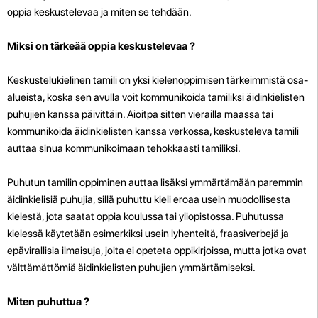
oppia keskustelevaa ja miten se tehdään.
Miksi on tärkeää oppia keskustelevaa ?
Keskustelukielinen tamili on yksi kielenoppimisen tärkeimmistä osa-
alueista, koska sen avulla voit kommunikoida tamiliksi äidinkielisten
puhujien kanssa päivittäin. Aioitpa sitten vierailla maassa tai
kommunikoida äidinkielisten kanssa verkossa, keskusteleva tamili
auttaa sinua kommunikoimaan tehokkaasti tamiliksi.
Puhutun tamilin oppiminen auttaa lisäksi ymmärtämään paremmin
äidinkielisiä puhujia, sillä puhuttu kieli eroaa usein muodollisesta
kielestä, jota saatat oppia koulussa tai yliopistossa. Puhutussa
kielessä käytetään esimerkiksi usein lyhenteitä, fraasiverbejä ja
epävirallisia ilmaisuja, joita ei opeteta oppikirjoissa, mutta jotka ovat
välttämättömiä äidinkielisten puhujien ymmärtämiseksi.
Miten puhuttua ?