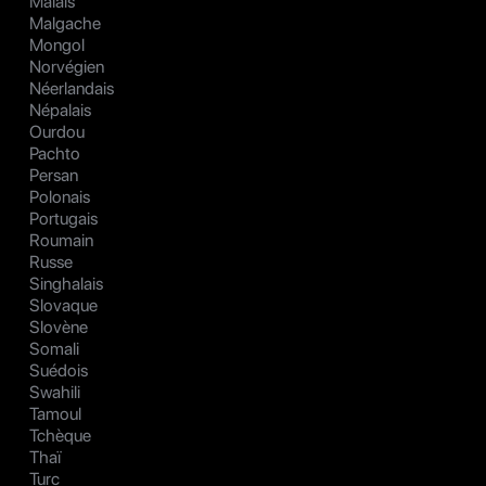
Malais
Malgache
Mongol
Norvégien
Néerlandais
Népalais
Ourdou
Pachto
Persan
Polonais
Portugais
Roumain
Russe
Singhalais
Slovaque
Slovène
Somali
Suédois
Swahili
Tamoul
Tchèque
Thaï
Turc