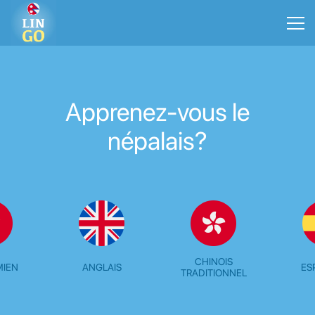
Apprenez-vous le
népalais?
CHINOIS
MIEN
ANGLAIS
ES
TRADITIONNEL