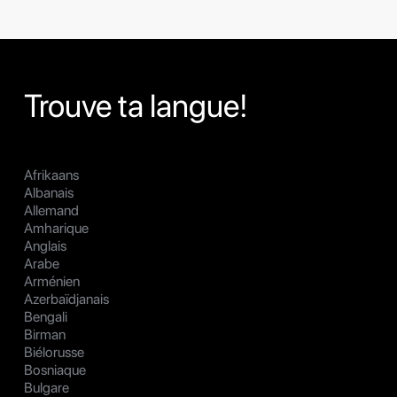
Trouve ta langue!
Afrikaans
Albanais
Allemand
Amharique
Anglais
Arabe
Arménien
Azerbaïdjanais
Bengali
Birman
Biélorusse
Bosniaque
Bulgare