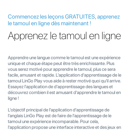
Commencez les leçons GRATUITES, apprenez
le tamoul en ligne dès maintenant !
Apprenez le tamoul en ligne
Apprendre une langue comme le tamoul est une expérience
unique et chaque étape peut être très enrichissante. Plus
vous serez motivé pour apprendre le tamoul, plus ce sera
facile, amusant et rapide. L'application d'apprentissage de le
tamoul LinGo Play vous aide à rester motivé quoi qu'il arrive.
Essayez l'application de d'apprentissage des langues et
découvrez combien il est amusant d'apprendre le tamoul en
ligne !
L'objectif principal de l'application d'apprentissage de
l'anglais LinGo Play est de faire de l'apprentissage de le
tamoul une expérience incomparable. Pour cela,
l'application propose une interface interactive et des jeux en