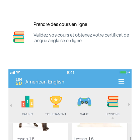
Prendre des cours en ligne
Validez vos cours et obtenez votre certificat de
langue anglaise en ligne