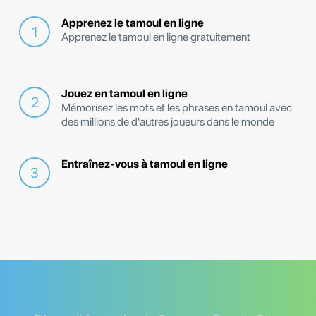
Apprenez le tamoul en ligne
Apprenez le tamoul en ligne gratuitement
Jouez en tamoul en ligne
Mémorisez les mots et les phrases en tamoul avec
des millions de d'autres joueurs dans le monde
Entraînez-vous à tamoul en ligne