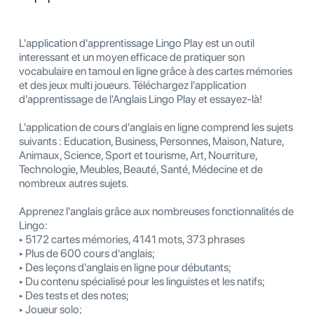
L'application d'apprentissage Lingo Play est un outil
interessant et un moyen efficace de pratiquer son
vocabulaire en tamoul en ligne grâce à des cartes mémories
et des jeux multi joueurs. Téléchargez l'application
d'apprentissage de l'Anglais Lingo Play et essayez-là!
L'application de cours d'anglais en ligne comprend les sujets
suivants : Education, Business, Personnes, Maison, Nature,
Animaux, Science, Sport et tourisme, Art, Nourriture,
Technologie, Meubles, Beauté, Santé, Médecine et de
nombreux autres sujets.
Apprenez l'anglais grâce aux nombreuses fonctionnalités de
Lingo:
‣ 5172 cartes mémories, 4141 mots, 373 phrases
‣ Plus de 600 cours d'anglais;
‣ Des leçons d'anglais en ligne pour débutants;
‣ Du contenu spécialisé pour les linguistes et les natifs;
‣ Des tests et des notes;
‣ Joueur solo;