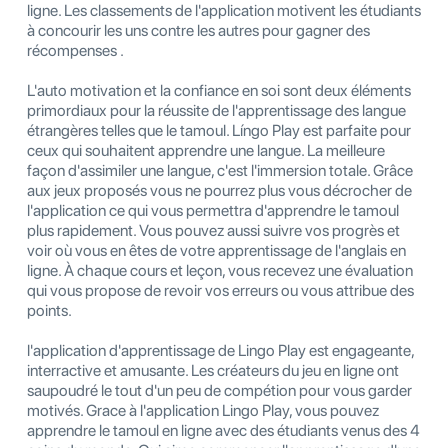
ligne. Les classements de l'application motivent les étudiants
à concourir les uns contre les autres pour gagner des
récompenses .
L'auto motivation et la confiance en soi sont deux éléments
primordiaux pour la réussite de l'apprentissage des langue
étrangères telles que le tamoul. Língo Play est parfaite pour
ceux qui souhaitent apprendre une langue. La meilleure
façon d'assimiler une langue, c'est l'immersion totale. Grâce
aux jeux proposés vous ne pourrez plus vous décrocher de
l'application ce qui vous permettra d'apprendre le tamoul
plus rapidement. Vous pouvez aussi suivre vos progrès et
voir où vous en êtes de votre apprentissage de l'anglais en
ligne. À chaque cours et leçon, vous recevez une évaluation
qui vous propose de revoir vos erreurs ou vous attribue des
points.
l'application d'apprentissage de Lingo Play est engageante,
interractive et amusante. Les créateurs du jeu en ligne ont
saupoudré le tout d'un peu de compétion pour vous garder
motivés. Grace à l'application Lingo Play, vous pouvez
apprendre le tamoul en ligne avec des étudiants venus des 4