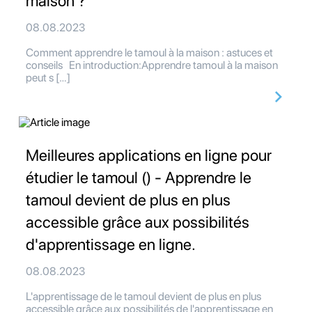
maison ?
08.08.2023
Comment apprendre le tamoul à la maison : astuces et
conseils En introduction:Apprendre tamoul à la maison
peut s […]
Meilleures applications en ligne pour
étudier le tamoul () - Apprendre le
tamoul devient de plus en plus
accessible grâce aux possibilités
d'apprentissage en ligne.
08.08.2023
L'apprentissage de le tamoul devient de plus en plus
accessible grâce aux possibilités de l'apprentissage en