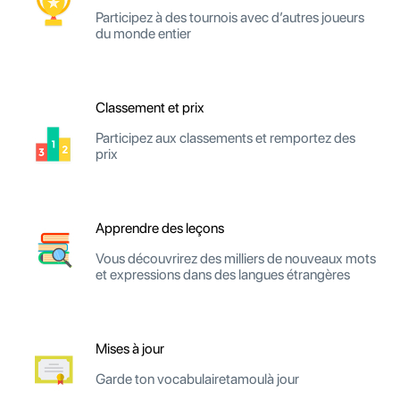
Participez à des tournois avec d’autres joueurs
du monde entier
Classement et prix
Participez aux classements et remportez des
prix
Apprendre des leçons
Vous découvrirez des milliers de nouveaux mots
et expressions dans des langues étrangères
Mises à jour
Garde ton vocabulairetamoulà jour