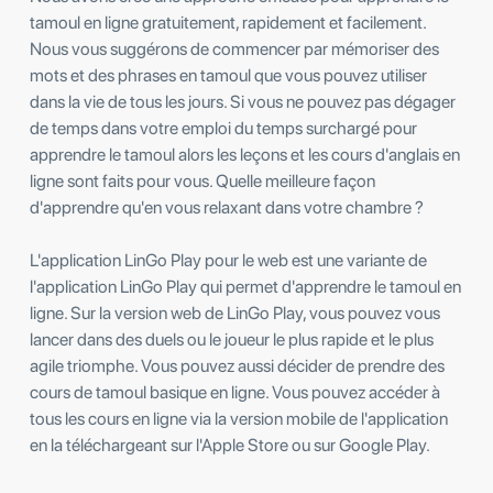
tamoul en ligne gratuitement, rapidement et facilement.
Nous vous suggérons de commencer par mémoriser des
mots et des phrases en tamoul que vous pouvez utiliser
dans la vie de tous les jours. Si vous ne pouvez pas dégager
de temps dans votre emploi du temps surchargé pour
apprendre le tamoul alors les leçons et les cours d'anglais en
ligne sont faits pour vous. Quelle meilleure façon
d'apprendre qu'en vous relaxant dans votre chambre ?
L'application LinGo Play pour le web est une variante de
l'application LinGo Play qui permet d'apprendre le tamoul en
ligne. Sur la version web de LinGo Play, vous pouvez vous
lancer dans des duels ou le joueur le plus rapide et le plus
agile triomphe. Vous pouvez aussi décider de prendre des
cours de tamoul basique en ligne. Vous pouvez accéder à
tous les cours en ligne via la version mobile de l'application
en la téléchargeant sur l'Apple Store ou sur Google Play.