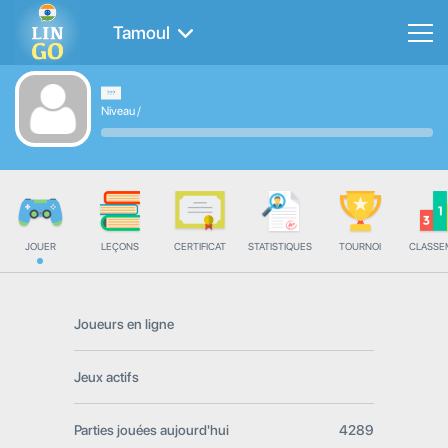
Tamoul
Niveau
/
JOUER
LEÇONS
CERTIFICAT
STATISTIQUES
TOURNOI
CLASSE
Joueurs en ligne
Jeux actifs
Parties jouées aujourd'hui
4289