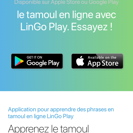
Disponible sur Apple Store ou Google Play
le tamoul en ligne avec
LinGo Play. Essayez !
Application pour apprendre des phrases en
tamoul en ligne LinGo Play
Apprenez le tamoul