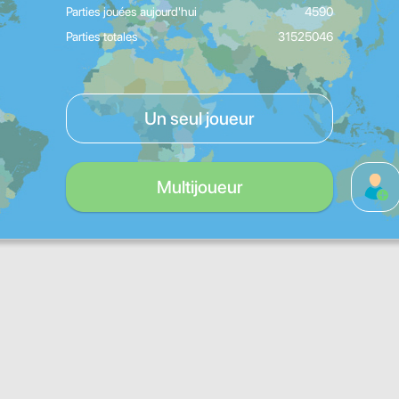
Parties jouées aujourd'hui
4590
Parties totales
31525046
Un seul joueur
Multijoueur