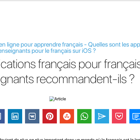
en ligne pour apprendre français - Quelles sont les app
seignants pour le français sur iOS ?
cations français pour françai
eignants recommandent-ils ?
devient de plus en plus important dans un monde où le français est la la