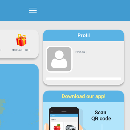
Profil
T
30 DAYS FREE
Niveau
|
Progrès
Lun
Mar
Mer
Jeu