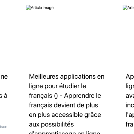
gne
Meilleures applications en
Ap
ligne pour étudier le
li
s à
français () - Apprendre le
av
français devient de plus
in
en plus accessible grâce
l'
aux possibilités
fra
ison
d'apprentissage en ligne.