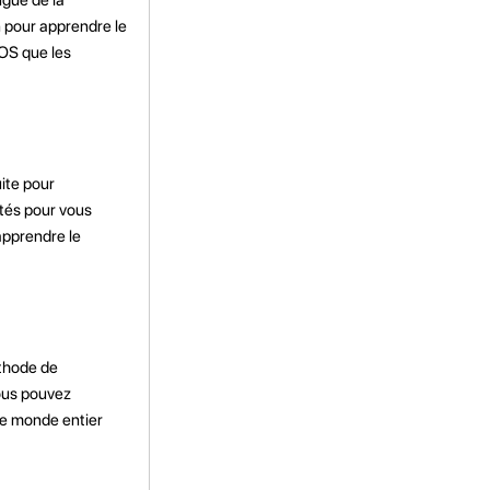
n pour apprendre le
iOS que les
ite pour
vités pour vous
apprendre le
éthode de
ous pouvez
le monde entier