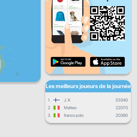
Ven
Sam
Dim
Progrès quotidien
Progrès mensuel
Certificat
Progrès d'ensemble
Les meilleurs joueurs de la journée
1.
J. K
53340
2.
Matteo
22070
3.
franco polo
20360