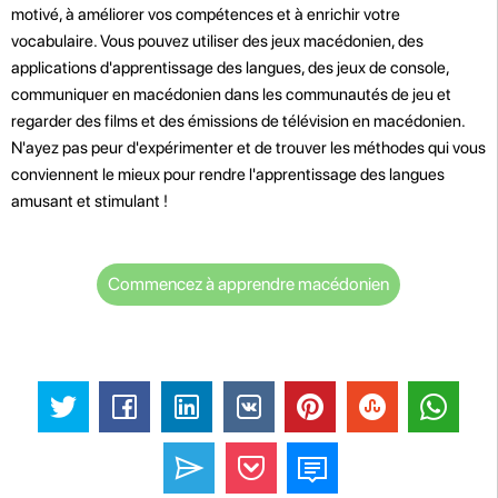
motivé, à améliorer vos compétences et à enrichir votre
vocabulaire. Vous pouvez utiliser des jeux macédonien, des
applications d'apprentissage des langues, des jeux de console,
communiquer en macédonien dans les communautés de jeu et
regarder des films et des émissions de télévision en macédonien.
N'ayez pas peur d'expérimenter et de trouver les méthodes qui vous
conviennent le mieux pour rendre l'apprentissage des langues
amusant et stimulant !
Commencez à apprendre macédonien