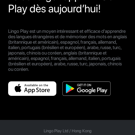
Play dès aujourd’hui!
Lingo Play est un moyen intéressant et efficace d'apprendre
des langues étrangères et de mémoriser des mots en anglais
(britannique et américain), espagnol, français, allemand,
italien, portugais (brésilien et européen), arabe, russe, turc,
japonais, chinois ou coréen, anglais (britannique et
américain), espagnol, français, allemand, italien, portugais
(brésilien et européen), arabe, russe, turc, japonais, chinois
ou coréen.
Lingo Play Ltd /
Hong Kong