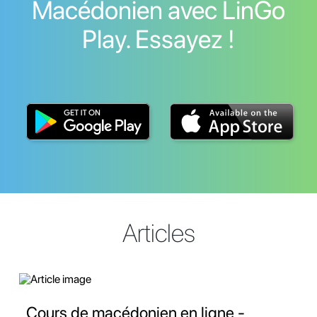
Macédonien avec LinGo
Play. Essayez !
Articles
Cours de macédonien en ligne -