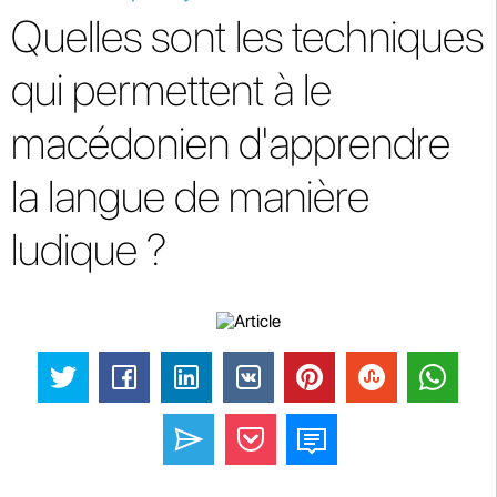
Quelles sont les techniques
qui permettent à le
macédonien d'apprendre
la langue de manière
ludique ?