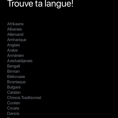
Trouve ta langue!
Afrikaans
Albanais
Allemand
Amharique
Anglais
Arabe
Arménien
Azerbaïdjanais
Bengali
Birman
Biélorusse
Bosniaque
Bulgare
Catalan
Chinois Traditionnel
Coréen
Croate
Danois