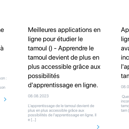
ne
Meilleures applications en
Ap
ligne pour étudier le
li
 à
tamoul () - Apprendre le
av
tamoul devient de plus en
in
plus accessible grâce aux
l'
possibilités
ta
on :
d'apprentissage en ligne.
08.
son
08.08.2023
Quel
inco
L'apprentissage de le tamoul devient de
tamo
plus en plus accessible grâce aux
tam 
possibilités de l'apprentissage en ligne. Il
e […]