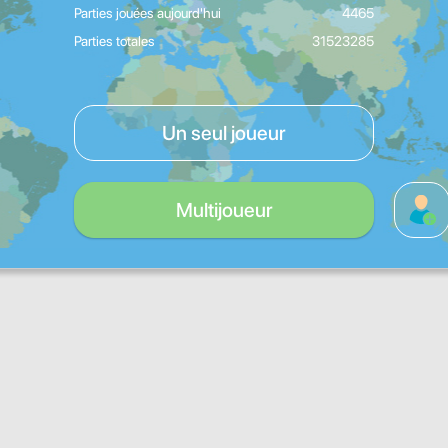
Parties jouées aujourd'hui
4465
Parties totales
31523285
Un seul joueur
Multijoueur