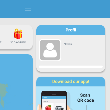
Profil
T
30 DAYS FREE
Niveau
|
Progrès
Lun
Mar
Mer
Jeu