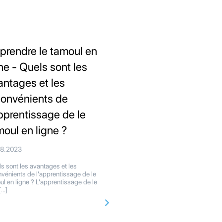
prendre le tamoul en
gne - Quels sont les
antages et les
convénients de
apprentissage de le
moul en ligne ?
08.2023
s sont les avantages et les
nvénients de l'apprentissage de le
ul en ligne ? L'apprentissage de le
[…]