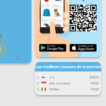
Ven
Sam
Dim
Progrès quotidien
Progrès mensuel
Certificat
Progrès d'ensemble
Les meilleurs joueurs de la journée
1.
J. K
65870
2.
Маг Ангелика
19160
3.
Matteo
17640