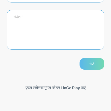
एपल स्टोर या गूगल प्ले पर LinGo Play पाएं