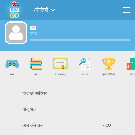
अंग्रेजी
स्तर
/
खेलें
पाठ
प्रमाणपत्र
आंकड़े
प्रतियोगिता
रेटिं
खिलाडी उपस्थित
चालू खेल
आज खेले खेल
4501