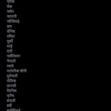
ग्रीक
चेक
जर्मन
जापानी
जॉर्जियाई
डच
डेनिश
तमिल
तुर्की
थाई
दारी
नार्वेजियन
नेपाली
पश्तो
पारंपरिक चीनी
पुर्तगाली
पोलिश
फ़ारसी
फिनिश
फ्रेंच
बंगाली
बर्मी
बल्गेरियाई