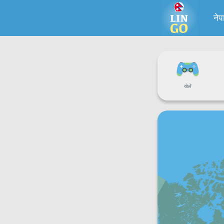
ने
खेलें