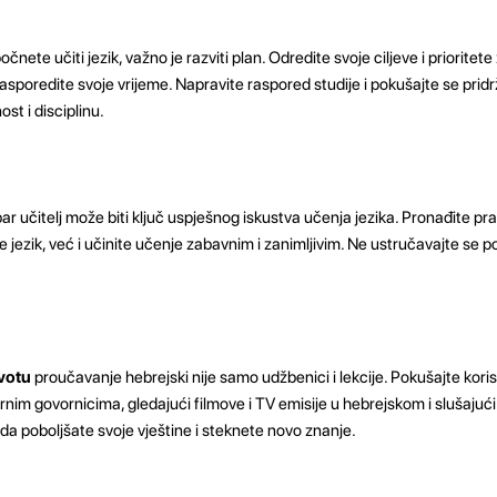
očnete učiti jezik, važno je razviti plan. Odredite svoje ciljeve i prioritete
rasporedite svoje vrijeme. Napravite raspored studije i pokušajte se prid
ost i disciplinu.
ar učitelj može biti ključ uspješnog iskustva učenja jezika. Pronađite prav
zik, već i učinite učenje zabavnim i zanimljivim. Ne ustručavajte se post
ivotu
proučavanje hebrejski nije samo udžbenici i lekcije. Pokušajte koristi
nim govornicima, gledajući filmove i TV emisije u hebrejskom i slušajući 
a poboljšate svoje vještine i steknete novo znanje.