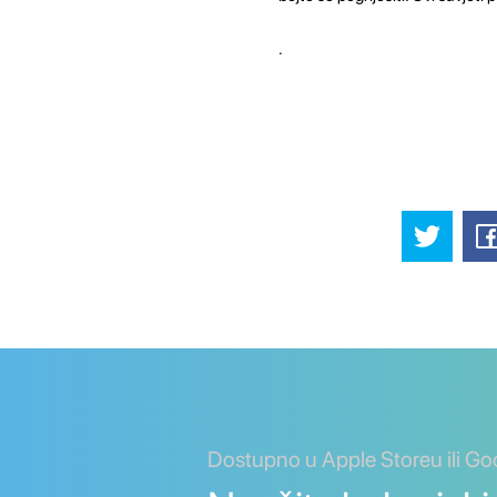
.
Dostupno u Apple Storeu ili Go