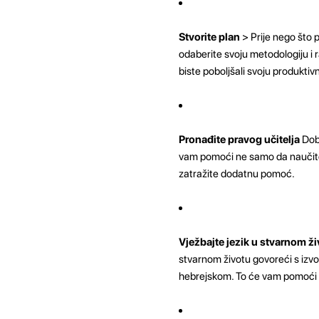
Stvorite plan
> Prije nego što p
odaberite svoju metodologiju i 
biste poboljšali svoju produktivn
Pronađite pravog učitelja
Dob
vam pomoći ne samo da naučite je
zatražite dodatnu pomoć.
Vježbajte jezik u stvarnom ž
stvarnom životu govoreći s izvor
hebrejskom. To će vam pomoći d