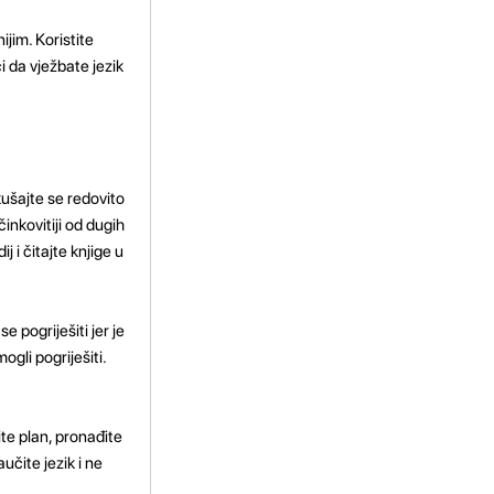
ijim. Koristite
i da vježbate jezik
okušajte se redovito
inkovitiji od dugih
 i čitajte knjige u
 pogriješiti jer je
ogli pogriješiti.
ite plan, pronađite
učite jezik i ne