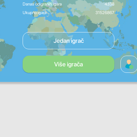
Danas odigranih igara
4338
Ukupno igara
31526867
Jedan igrač
Više igrača