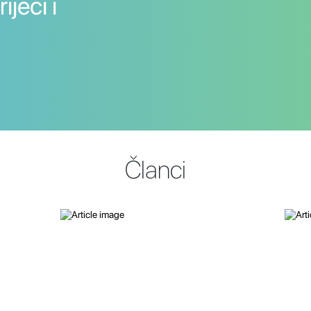
iječi i
Članci