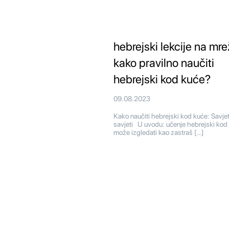
hebrejski lekcije na mre
kako pravilno naučiti
hebrejski kod kuće?
09.08.2023
Kako naučiti hebrejski kod kuće: Savjeti
savjeti U uvodu: učenje hebrejski kod
može izgledati kao zastraš […]