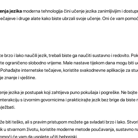
enja jezika
moderna tehnologija čini učenje jezika zanimljivijim i dostupn
tečajeve i druge alate kako biste ubrzali svoje učenje. Oni će vam pomoć
te brzo i lako naučili jezik, trebali biste ga naučiti sustavno i redovito. P
mate ograničeno slobodno vrijeme. Male nastave tijekom dana mogu biti uč
 Pohađajte internetske tečajeve, koristite svakodnevne aplikacije za studij
je znanje i vještine.
nje jezika je postupak koji zahtijeva puno pokušaja i pogreške. Ne bojte se
terakciju s izvornim govornicima i prakticirajte jezik bez brige da biste m
vježbati.
e biti teško, ali s pravim pristupom možete ga svladati brzo i lako. Stvor
ezik u stvarnom životu, koristite moderne metode poučavanja, sustavno na
 pomoći će vam da uspijete učiti hebrejski.