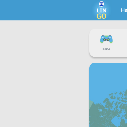
He
IGRAJ