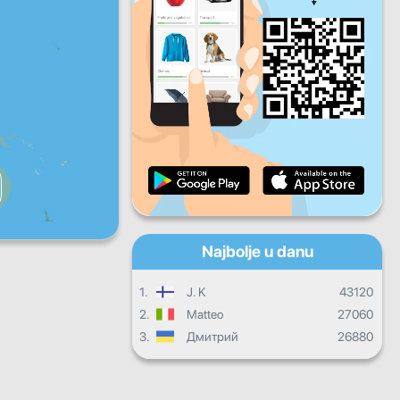
Pet
Sub
Ned
Dnevni progres
Mjesečni progres
Certifikat
Ukupni progres
Najbolje u danu
1.
J. K
43120
2.
Matteo
27060
3.
Дмитрий
26880