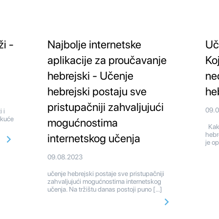
ži -
Najbolje internetske
Uč
aplikacije za proučavanje
Koj
hebrejski - Učenje
ne
hebrejski postaju sve
he
pristupačniji zahvaljujući
09.
 i
 kuće
mogućnostima
Kakv
hebr
internetskog učenja
je o
09.08.2023
učenje hebrejski postaje sve pristupačniji
zahvaljujući mogućnostima internetskog
učenja. Na tržištu danas postoji puno […]