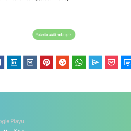
Počnite učiti hebrejski
ogle Playu