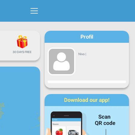
Profil
30 DAYS FREE
Nivo
|
Napredak
Pon
Uto
Sri
Čet