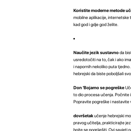
Koristite moderne metode uč
mobilne aplikacije, internetske 
kad god i gdje god želite.
Naučite jezik sustavno
da bis
usredotočiti na to, čak i ako i
i napornih nekoliko puta tjedno.
hebrejski da biste poboljšali svo
Don 'Bojamo se pogreške
Uče
to dio procesa učenja. Počnite in
Popravite pogreške i nastavite 
dovršetak
učenje hebrejski mož
pravog učitelja, prakticirajte j
bojte se pogriješiti. Ovi savjeti