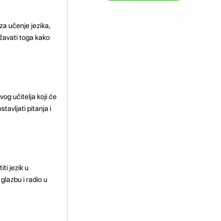
 za učenje jezika,
ržavati toga kako
og učitelja koji će
avljati pitanja i
ti jezik u
glazbu i radio u