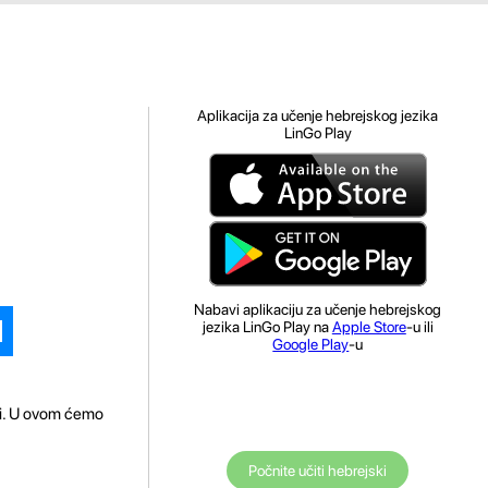
Aplikacija za učenje hebrejskog jezika
LinGo Play
Nabavi aplikaciju za učenje hebrejskog
jezika LinGo Play na
Apple Store
-u ili
Google Play
-u
iti. U ovom ćemo
Počnite učiti hebrejski