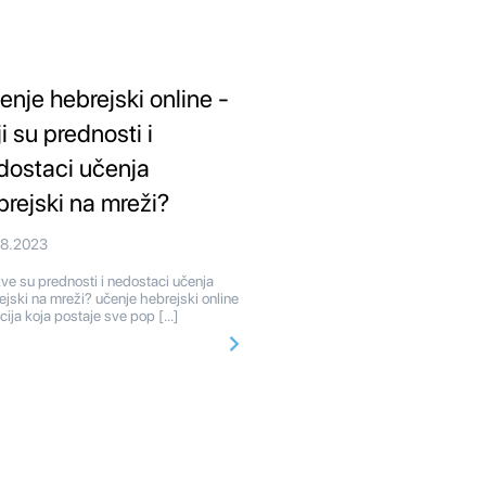
enje hebrejski online -
i su prednosti i
dostaci učenja
brejski na mreži?
08.2023
e su prednosti i nedostaci učenja
ejski na mreži? učenje hebrejski online
pcija koja postaje sve pop […]