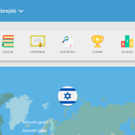
brejski
LEKCIJE
CERTIFIKAT
STATISTIKA
TURNIR
OCJENA
Aktivnih igrača
Aktivnih igara