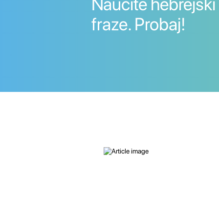
Naučite hebrejski r
fraze. Probaj!