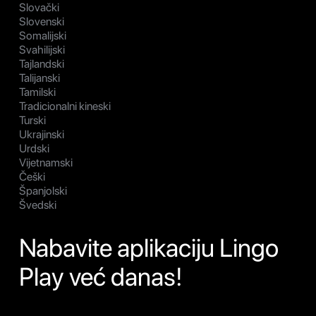
Slovački
Slovenski
Somalijski
Svahilijski
Tajlandski
Talijanski
Tamilski
Tradicionalni kineski
Turski
Ukrajinski
Urdski
Vijetnamski
Češki
Španjolski
Švedski
Nabavite aplikaciju Lingo
Play već danas!