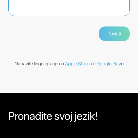
Nabavite lingo igranje na
Apple Store
u ili
Google Play
u
Pronađite svoj jezik!