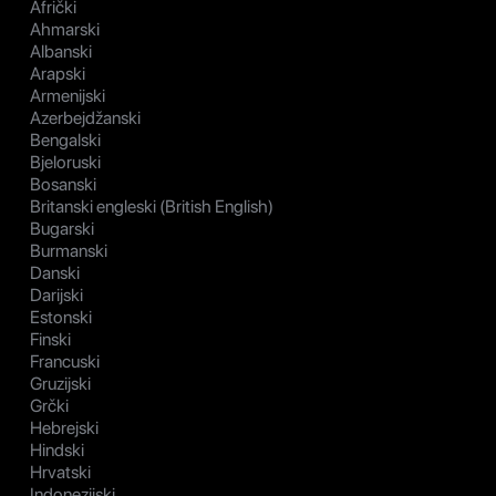
Afrički
Ahmarski
Albanski
Arapski
Armenijski
Azerbejdžanski
Bengalski
Bjeloruski
Bosanski
Britanski engleski (British English)
Bugarski
Burmanski
Danski
Darijski
Estonski
Finski
Francuski
Gruzijski
Grčki
Hebrejski
Hindski
Hrvatski
Indonezijski