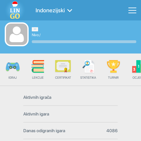
Indonezijski
Nivo
/
IGRAJ
LEKCIJE
CERTIFIKAT
STATISTIKA
TURNIR
OCJE
Aktivnih igrača
Aktivnih igara
Danas odigranih igara
4086