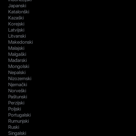
Japanski
Katalonški
Kazaški
Korejski
Latvijski
Litvanski
Makedonski
Malajski
Malgaški
Mađarski
Mongolski
Nepalski
Nizozemski
Njemački
Norveški
Paštunski
Perzijski
Poljski
Portugalski
Rumunjski
Ruski
Singalski