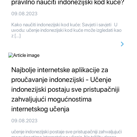
pravilno naučiti indonezijski kod kuće?
09.08.2023
Kako naučiti indonezijski kod kuće: Savjeti i savjeti U
uvodu: učenje indonezijski kod kuće može izgledati kao
z […]
Najbolje internetske aplikacije za
proučavanje indonezijski - Učenje
indonezijski postaju sve pristupačniji
zahvaljujući mogućnostima
internetskog učenja
09.08.2023
učenje indonezijski postaje sve pristupačniji zahvaljujući