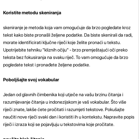
Koristite metodu skeniranja
skeniranje je metoda koja vam omogućuje da brzo pogledate kroz
tekst kako biste pronašli željene podatke. Da biste skenirali da radi,
morate identificirati ključne riječi koje želite pronaći u tekstu.
Upotrijebite tehniku ​​"kliznih očiju" - brzo premještajući oči preko
teksta bez fokusiranja na svaku riječ. To vam omogućuje da brzo
pogledate tekst i pronađete željene podatke.
Poboljšajte svoj vokabular
Jedan od glavnih čimbenika koji utječe na vašu brzinu čitanja i
razumijevanje čitanja u indonezijskom je vaš vokabular. Što više
riječi znate, lakše ćete pročitati i razumjeti tekstove. Pokušajte
naučiti nove riječi svaki dan i koristiti ih u kontekstu. Napravite popis
riječi i izraza koji se pojavljuju u tekstovima koje pročitate.