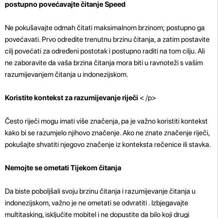
postupno povećavajte čitanje Speed ​​
Ne pokušavajte odmah čitati maksimalnom brzinom; postupno ga
povećavati. Prvo odredite trenutnu brzinu čitanja, a zatim postavite
cilj povećati za određeni postotak i postupno raditi na tom cilju. Ali
ne zaboravite da vaša brzina čitanja mora biti u ravnoteži s vašim
razumijevanjem čitanja u indonezijskom.
Koristite kontekst za razumijevanje riječi
< /p>
Često riječi mogu imati više značenja, pa je važno koristiti kontekst
kako bi se razumjelo njihovo značenje. Ako ne znate značenje riječi,
pokušajte shvatiti njegovo značenje iz konteksta rečenice ili stavka.
Nemojte se ometati Tijekom čitanja
Da biste poboljšali svoju brzinu čitanja i razumijevanje čitanja u
indonezijskom, važno je ne ometati se odvratiti . Izbjegavajte
multitasking, isključite mobitel i ne dopustite da bilo koji drugi