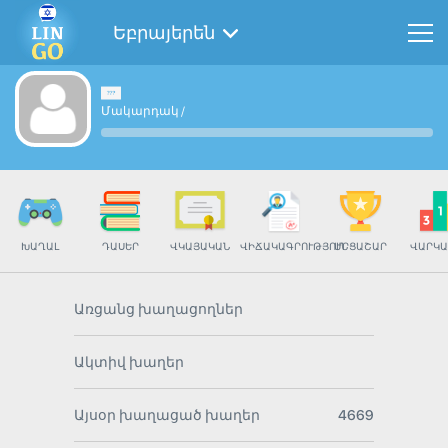
Եբրայերեն
Մակարդակ
/
ԽԱՂԱԼ
ԴԱՍԵՐ
ՎԿԱՅԱԿԱՆ
ՎԻՃԱԿԱԳՐՈՒԹՅՈՒՆ
ՄՐՑԱՇԱՐ
ՎԱՐԿԱ
Առցանց խաղացողներ
Ակտիվ խաղեր
Այսօր խաղացած խաղեր
4669