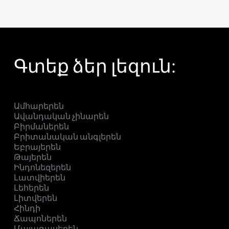
Գտեք ձեր լեզուն:
Ամհարերեն
Ավանդական չինարեն
Բիրմաներեն
Բրիտանական անգլերեն
Եբրայերեն
Թայերեն
Ինդոնեզերեն
Լատվիերեն
Լեհերեն
Լիտվերեն
Հինդի
Ճապոներեն
Մալագասերեն