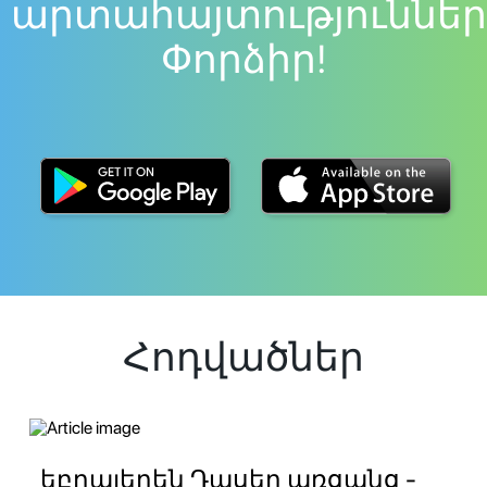
արտահայտություններ
Փորձիր!
Հոդվածներ
եբրայերեն Դասեր առցանց -