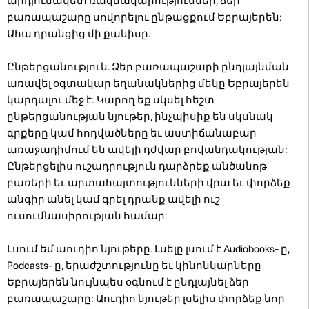
արդյունավետ ռազմավարություններ, ձեր
բառապաշարը սովորելու ընթացքում Եբրայերեն:
Ահա դրանցից մի քանիսը.
Ընթերցանություն. Ձեր բառապաշարի ընդլայնման
առավել օգտակար եղանակներից մեկը Եբրայերեն
կարդալու մեջ է: Կարող եք սկսել հեշտ
ընթերցանության նյութեր, ինչպիսիք են սկսնակ
գրքերը կամ հոդվածները եւ աստիճանաբար
առաջադիմում են ավելի դժվար բովանդակության:
Ընթերցելիս ուշադրություն դարձրեք անծանոթ
բառերի եւ արտահայտությունների վրա եւ փորձեք
անգիր անել կամ գրել դրանք ավելի ուշ
ուսումնասիրության համար:
Լսում եմ աուդիո նյութերը. Լսելը լսում է Audiobooks- ը,
Podcasts- ը, երաժշտությունը եւ կինոնկարները
Եբրայերեն նույնպես օգնում է ընդլայնել ձեր
բառապաշարը: Աուդիո նյութեր լսելիս փորձեք նոր