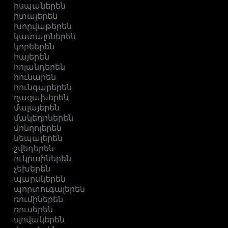
իսպաներեն
իտալերեն
խորվաթերեն
կատալոներեն
կորեերեն
հայերեն
հոլանդերեն
հունարեն
հունգարերեն
ղազախերեն
մալայերեն
մակեդոներեն
մոնղոլերեն
նեպալերեն
շվեդերեն
ուկրաիներեն
չեխերեն
պարսկերեն
պորտուգալերեն
ռումիներեն
ռուսերեն
սլովակերեն