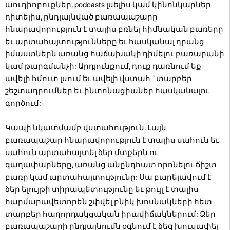
աուդիոբուքներ, podcasts լսելիս կամ կինոնկարներ
դիտելիս, ընդլայնված բառապաշարը
հնարավորություն է տալիս բռնել հիմնական բառերը
եւ արտահայտությունները եւ հասկանալ դրանց
իմաստներն առանց հաճախակի դիմելու բառարանի
կամ թարգմանչի: Արդյունքում, դուք դառնում եք
ավելի հմուտ լսում եւ ավելի վստահ `տարբեր
շեշտադրումներ եւ ինտոնացիաներ հասկանալու
գործում:
Կապի նկատմամբ վստահություն. Լայն
բառապաշար հնարավորություն է տալիս սահուն եւ
սահուն արտահայտել ձեր մտքերն ու
գաղափարները, առանց անընդհատ որոնելու ճիշտ
բառը կամ արտահայտությունը: Սա բարելավում է
ձեր ելույթի տիրապետությունը եւ թույլ է տալիս
հարմարավետորեն շփվել բնիկ խոսնակների հետ
տարբեր հաղորդակցական իրավիճակներում: Ձեր
բառապաշարի ընդլայնումն օգնում է ձեզ խուսափել