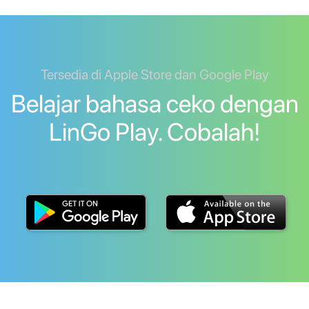
Tersedia di Apple Store dan Google Play
Belajar bahasa ceko dengan
LinGo Play. Cobalah!