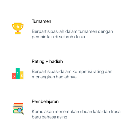
Turnamen
Berpartisipasilah dalam turnamen dengan
pemain lain di seluruh dunia
Rating + hadiah
Berpartisipasi dalam kompetisi rating dan
menangkan hadiahnya
Pembelajaran
Kamu akan menemukan ribuan kata dan frasa
baru bahasa asing