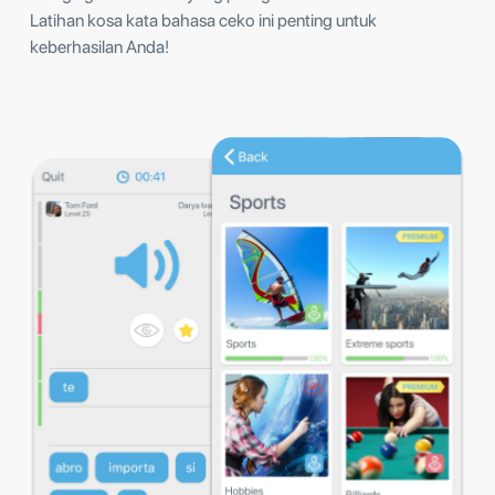
Latihan kosa kata bahasa ceko ini penting untuk
keberhasilan Anda!