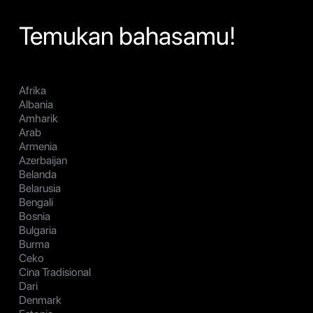
Temukan bahasamu!
Afrika
Albania
Amharik
Arab
Armenia
Azerbaijan
Belanda
Belarusia
Bengali
Bosnia
Bulgaria
Burma
Ceko
Cina Tradisional
Dari
Denmark