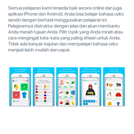
Semua pelajaran kami tersedia baik secara online dan juga
aplikasi iPhone dan Android. Anda bisa belajar bahasa ceko
sendiri dengan berhasil menggunakan pelajaran ini.
Pelajarannya distruktur dengan jelas dan akan membantu
Anda meraih tujuan Anda. Pilih topik yang Anda minati atau
cara mengingat kata-kata yang paling efisien untuk Anda.
Tidak ada banyak kejutan dan mempelajari bahasa ceko
menjadi lebih mudah dan cepat.