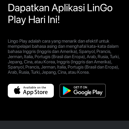
Dapatkan Aplikasi LinGo
Play Hari Ini!
Lingo Play adalah cara yang menarik dan efektif untuk
mempelajari bahasa asing dan menghafal kata-kata dalam
bahasa Inggris (Inggris dan Amerika), Spanyol, Prancis,
Jerman, Italia, Portugis (Brasil dan Eropa), Arab, Rusia, Turki,
Jepang, Cina, atau Korea, Inggris (Inggris dan Amerika),
Spanyol, Prancis, Jerman, Italia, Portugis (Brasil dan Eropa),
Arab, Rusia, Turki, Jepang, Cina, atau Korea.