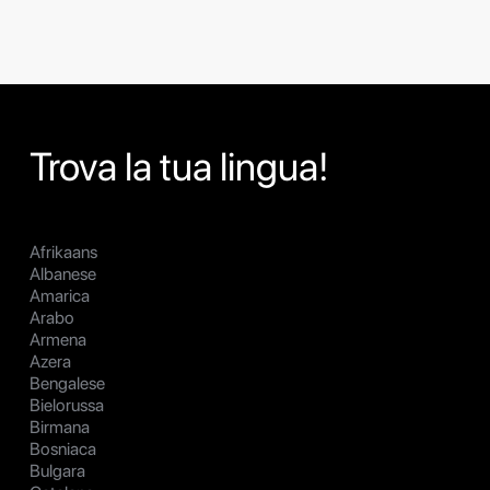
Trova la tua lingua!
Afrikaans
Albanese
Amarica
Arabo
Armena
Azera
Bengalese
Bielorussa
Birmana
Bosniaca
Bulgara