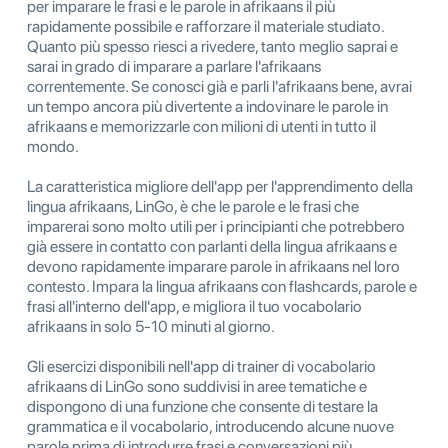
per imparare le frasi e le parole in afrikaans il più
rapidamente possibile e rafforzare il materiale studiato.
Quanto più spesso riesci a rivedere, tanto meglio saprai e
sarai in grado di imparare a parlare l'afrikaans
correntemente. Se conosci già e parli l'afrikaans bene, avrai
un tempo ancora più divertente a indovinare le parole in
afrikaans e memorizzarle con milioni di utenti in tutto il
mondo.
La caratteristica migliore dell'app per l'apprendimento della
lingua afrikaans, LinGo, è che le parole e le frasi che
imparerai sono molto utili per i principianti che potrebbero
già essere in contatto con parlanti della lingua afrikaans e
devono rapidamente imparare parole in afrikaans nel loro
contesto. Impara la lingua afrikaans con flashcards, parole e
frasi all'interno dell'app, e migliora il tuo vocabolario
afrikaans in solo 5-10 minuti al giorno.
Gli esercizi disponibili nell'app di trainer di vocabolario
afrikaans di LinGo sono suddivisi in aree tematiche e
dispongono di una funzione che consente di testare la
grammatica e il vocabolario, introducendo alcune nuove
parole prima di introdurre frasi e conversazioni più