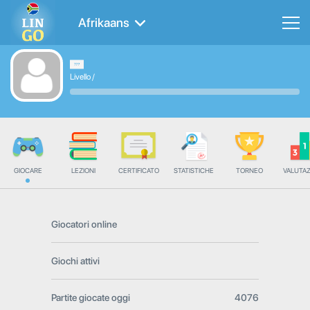
Afrikaans
Livello
/
GIOCARE
LEZIONI
CERTIFICATO
STATISTICHE
TORNEO
VALUTA
Giocatori online
Giochi attivi
Partite giocate oggi
4076