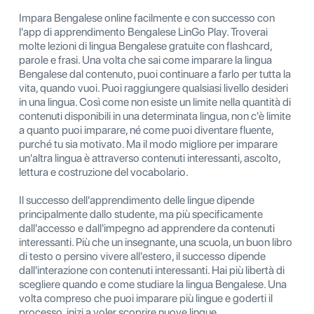
Impara Bengalese online facilmente e con successo con
l'app di apprendimento Bengalese LinGo Play. Troverai
molte lezioni di lingua Bengalese gratuite con flashcard,
parole e frasi. Una volta che sai come imparare la lingua
Bengalese dal contenuto, puoi continuare a farlo per tutta la
vita, quando vuoi. Puoi raggiungere qualsiasi livello desideri
in una lingua. Così come non esiste un limite nella quantità di
contenuti disponibili in una determinata lingua, non c'è limite
a quanto puoi imparare, né come puoi diventare fluente,
purché tu sia motivato. Ma il modo migliore per imparare
un'altra lingua è attraverso contenuti interessanti, ascolto,
lettura e costruzione del vocabolario.
Il successo dell'apprendimento delle lingue dipende
principalmente dallo studente, ma più specificamente
dall'accesso e dall'impegno ad apprendere da contenuti
interessanti. Più che un insegnante, una scuola, un buon libro
di testo o persino vivere all'estero, il successo dipende
dall'interazione con contenuti interessanti. Hai più libertà di
scegliere quando e come studiare la lingua Bengalese. Una
volta compreso che puoi imparare più lingue e goderti il ​​
processo, inizi a voler scoprire nuove lingue.