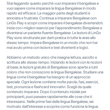
Stai leggendo questo perché vuoi imparare il bengalese e
vuoi sapere come imparare la lingua Bengalese in modo
rapido ed efficace. La maggior parte degli studenti è
annoiata e frustrata. Continua a imparare Bengalese con
LinGo Play e scopri come imparare il bengalese divertendoti.
Inizia con i migliori esercizi per l'apprendimento Bengalese e
diventerai un parlante fluente Bengalese. Le lezioni di LinGo
Play sono strutturate per darti pratica in tutte le aree allo
stesso tempo. Impara Bengalese in un modo che non hai
mai avuto prima con lezioni e test divertenti e logici.
Abbiamo un metodo unico che insegna lettura, ascolto e
scrittura allo stesso tempo. Iniziando le lezioni con le nozioni
di base, le lezioni gratuite di Bengalese sono aperte a tutti
coloro che non conoscono la lingua Bengalese. Studiare una
lingua come il bengalese ha bisogno di un approccio
speciale. Ogni lezione contiene molte parole, fasi, esercizi,
test, pronuncia e flashcard innovativi. Scegli da quale
contenuto imparare. Dopo il contenuto iniziale per
principianti, puoi passare rapidamente alle cose che ti
interessano. Nelle prime fasi della lingua Bengalese, sei
motivato dall'interesse a scoprire come funziona la lingua.