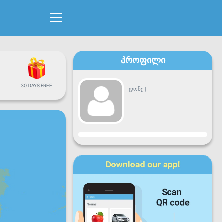
პროფილი
30 DAYS FREE
დონე
|
პროგრესი
ორშ
სამშ
ოთხ
ხუთ