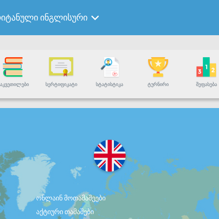
რიტანული ინგლისური
ᲐᲙᲕᲔᲗᲘᲚᲔᲑᲘ
ᲡᲔᲠᲢᲘᲤᲘᲙᲐᲢᲘ
ᲡᲢᲐᲢᲘᲡᲢᲘᲙᲐ
ᲢᲣᲠᲜᲘᲠᲘ
ᲨᲔᲤᲐᲡᲔᲑᲐ
ონლაინ მოთამაშეები
აქტიური თამაშები