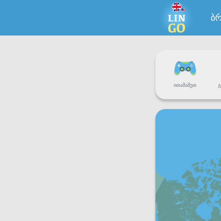
ბ
ᲘᲗᲐᲛᲐᲨᲔᲗ
Გ