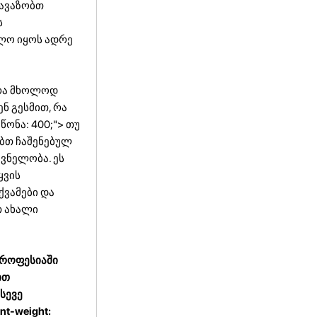
თავაზობთ
ს
ბლო იყოს ადრე
არა მხოლოდ
ენ გესმით, რა
წონა: 400;"> თუ
ობთ ჩაშენებულ
ვნელობა. ეს
ყვის
ქვამები და
თ ახალი
პროფესიაში
ით
სევე
t-weight: