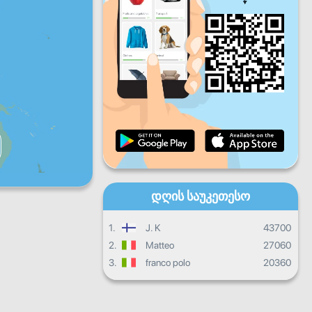
პარ
შაბ
კვირ
ყოველდღიური პროგრესი
ყოველთვიური პროგრესი
Სერტიფიკატი
Საერთო პროგრესი
დღის საუკეთესო
1.
J. K
43700
2.
Matteo
27060
3.
franco polo
20360