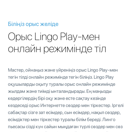
Біліңіз орыс желіде
Орыс Lingo Play-мен
онлайн режимінде тіл
Мастер, ойнаңыз және үйреніңіз орыс Lingo Play-мен
тегін тілді онлайн режимінде тегін біліңіз. Lingo Play
оқушыларды оқыту туралы орыс онлайн режимінде
жылдам және тиімді ынталандырады. Ең маңызды
кедергілердің бірі оқу және есте сақтау кезінде
кездеседі орыс Интернетте сөздер мен тіркестер. Іргелі
сабақтар сізге зат есімдер, сын есімдер, нақыл сөздер,
есімдіктер мен тіркестер туралы білім береді. Линго
пьесасы сізді күн сайын мыңдаған түрлі сөздер мен сөз