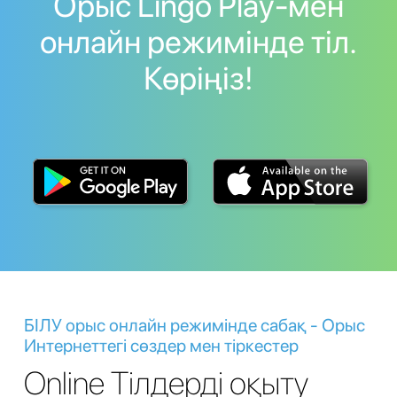
Орыс Lingo Play-мен
онлайн режимінде тіл.
Көріңіз!
БІЛУ орыс онлайн режимінде сабақ - Орыс
Интернеттегі сөздер мен тіркестер
Online Тілдерді оқыту