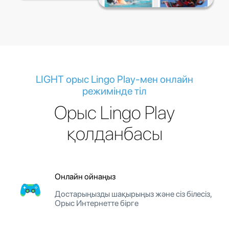
LIGHT орыс Lingo Play-мен онлайн
режимінде тіл
Орыс Lingo Play
қолданбасы
Онлайн ойнаңыз
Достарыңызды шақырыңыз және сіз білесіз,
Орыс Интернетте бірге