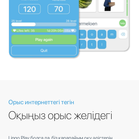
Орыс интернеттегі тегін
Оқыңыз орыс желідегі
Lingo Play болса да, біз қарапайым оқу әдістерін