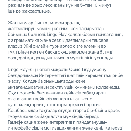
режимінде орыс лексиканы күніне 5-тен 10 минут
ішінде жақсартыңыз.
Жаттығулар Линго линосьтаралық
жаттықтырушысының қосымшасы тақырыптар
бойынша бөлінеді. Lingo Play қолданбасын пайдаланып,
сіз грамматика және сөздік дағдыларын тексере
аласыз. Жиі онлайн-турнирлер сізге әлемнің әр
түкпірінен келген басқа оқушылармен жаңа білімді
сөздерді қолданудың тамаша мүмкіндігін ұсынады.
Lingo Play-дің негізгі мақсаты Орыс Тілді үйрену
бағдарламасы Интернеттегі шет тілін керемет тәжірибе
жасау. Қолданба ойыншыларды және
ынталандыратынын сақтау үшін құмиканы қолданады.
Оқу процесін бастағаннан кейін сіз сабақтарды
аяқтағаннан кейін сіз жаңартылған және
қуаттылықтардың плюсторы арқылы барасыз.
Көшбасшылар тақталар студенттерге бір-біріне қарсы
тұруға және сыйақы алуға мүмкіндік береді.
Гамификация және интерактивті пайдаланушы-
интерфейс сіздің мотивацияланған және көңіл көтеруді