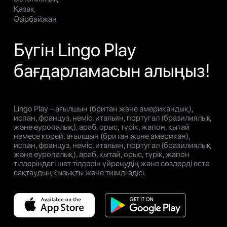
Қазақ
Әзірбайжан
Бүгін Lingo Play
бағдарламасын алыңыз!
Lingo Play – ағылшын (британ және американдық),
испан, француз, неміс, итальян, португал (бразилиялық
және еуропалық), араб, орыс, түрік, жапон, қытай
немесе корей, ағылшын (британ және американ),
испан, француз, неміс, итальян, португал (бразилиялық
және еуропалық), араб, қытай, орыс, түрік, жапон
тілдеріндегі шет тілдерін үйренудің және сөздерді есте
сақтаудың қызықты және тиімді әдісі.