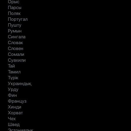
Орыс
Парсы
Поляк
Португал
Пушту
Румын
Сингала
Словак
Словен
Сомали
Суахили
Тай
Тамил
Түрік
Украиндық
Урду
Фин
Француз
Хинди
Хорват
Чех
Швед
Эстониялық