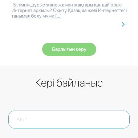
Білімнің дұрыс және жаман жақтары қандай орыс
Интернет арқылы? Оқыту Қазақша желі Интернеттегі
танымал болу мүмк […]
Барлығын көру
Кері байланыс