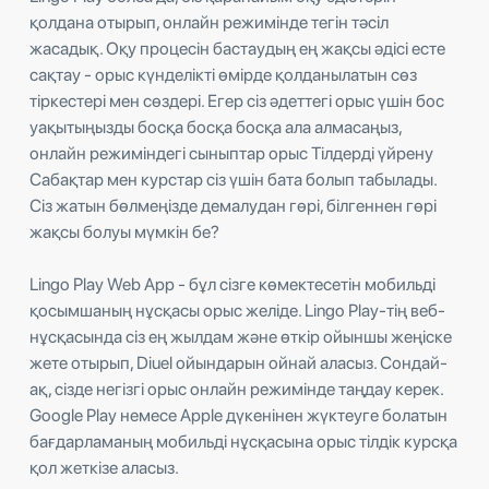
қолдана отырып, онлайн режимінде тегін тәсіл
жасадық. Оқу процесін бастаудың ең жақсы әдісі есте
сақтау - орыс күнделікті өмірде қолданылатын сөз
тіркестері мен сөздері. Егер сіз әдеттегі орыс үшін бос
уақытыңызды босқа босқа босқа ала алмасаңыз,
онлайн режиміндегі сыныптар орыс Тілдерді үйрену
Сабақтар мен курстар сіз үшін бата болып табылады.
Сіз жатын бөлмеңізде демалудан гөрі, білгеннен гөрі
жақсы болуы мүмкін бе?
Lingo Play Web App - бұл сізге көмектесетін мобильді
қосымшаның нұсқасы орыс желіде. Lingo Play-тің веб-
нұсқасында сіз ең жылдам және өткір ойыншы жеңіске
жете отырып, Diuel ойындарын ойнай аласыз. Сондай-
ақ, сізде негізгі орыс онлайн режимінде таңдау керек.
Google Play немесе Apple дүкенінен жүктеуге болатын
бағдарламаның мобильді нұсқасына орыс тілдік курсқа
қол жеткізе аласыз.