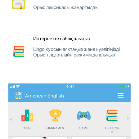
Орыс лексикасы жаңартылды
Интернетте сабақ алыңыз
Lingo курсын аяқтаңыз және куәлігіңізді
Орыс тілді онлайн режимінде алыңыз