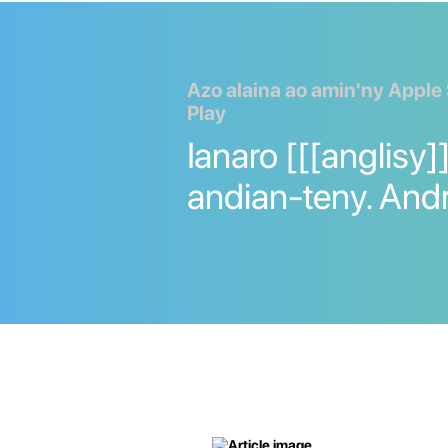
Azo alaina ao amin'ny Apple
Play
Ianaro [[[anglisy]
andian-teny. And