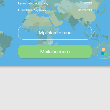
Lalao natao androany
4200
Fitambaran'ny lalao
31529700
Mpilalao tokana
Mpilalao maro