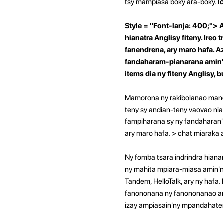
tsy mampiasa boky ara-boky.
l
Style = "Font-lanja: 400;">
hianatra Anglisy fiteny. Ireo
fanendrena, ary maro hafa. 
fandaharam-pianarana amin'n
items dia ny fiteny Anglisy, 
Mamorona ny rakibolanao manok
teny sy andian-teny vaovao nia
fampiharana sy ny fandaharan'
ary maro hafa.
> chat miaraka
Ny fomba tsara indrindra hiana
ny mahita mpiara-miasa amin'n
Tandem, HelloTalk, ary ny haf
fanononana ny fanononanao ana
izay ampiasain'ny mpandahate