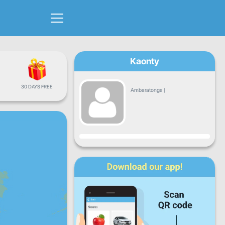
Kaonty
30 DAYS FREE
Ambaratonga
|
Fandrosoana
Alatsinainy
Talata
Alarobia
Alakamisy