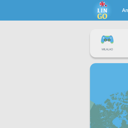
An
MILALAO