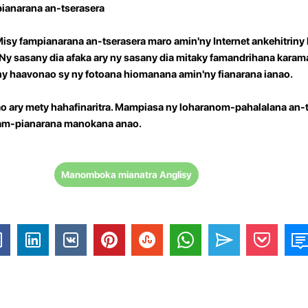
ianarana an-tserasera
 Misy fampianarana an-tserasera maro amin'ny Internet ankehitrin
. Ny sasany dia afaka ary ny sasany dia mitaky famandrihana karam
'ny haavonao sy ny fotoana hiomanana amin'ny fianarana ianao.
tao ary mety hahafinaritra. Mampiasa ny loharanom-pahalalana an-
am-pianarana manokana anao.
Manomboka mianatra Anglisy