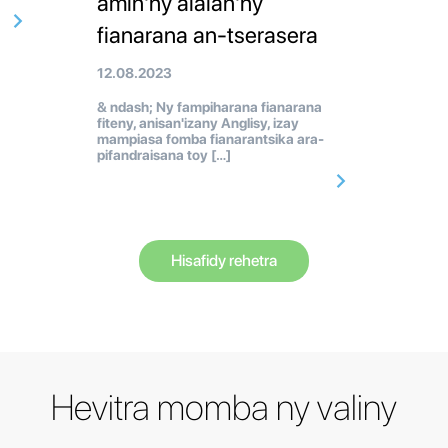
amin'ny alàlan'ny
fianarana an-tserasera
12.08.2023
& ndash; Ny fampiharana fianarana
fiteny, anisan'izany Anglisy, izay
mampiasa fomba fianarantsika ara-
pifandraisana toy […]
Hisafidy rehetra
Hevitra momba ny valiny