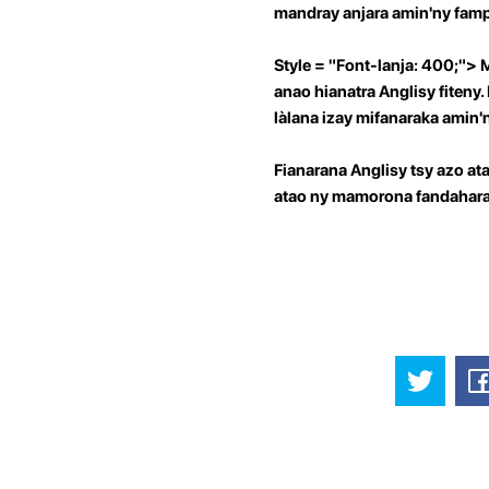
mandray anjara amin'ny famp
Style = "Font-lanja: 400;">
anao hianatra Anglisy fiteny
làlana izay mifanaraka amin
Fianarana Anglisy tsy azo a
atao ny mamorona fandahar