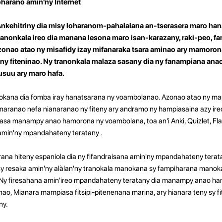
oharano amin'ny Internet
 Ankehitriny dia misy loharanom-pahalalana an-tserasera maro h
 tranonkala ireo dia manana lesona maro isan-karazany, raki-peo, f
Azonao atao ny misafidy izay mifanaraka tsara aminao ary mamoron
y fiteninao. Ny tranonkala malaza sasany dia ny fanampiana anao
busuu ary maro hafa.
ana dia fomba iray hanatsarana ny voambolanao. Azonao atao ny mamo
naranao nefa nianaranao ny fiteny ary andramo ny hampiasaina azy ire
asa manampy anao hamorona ny voambolana, toa an'i Anki, Quizlet, Fl
 amin'ny mpandahateny teratany
.
rana hiteny espaniola dia ny fifandraisana amin'ny mpandahateny terat
y resaka amin'ny alàlan'ny tranokala manokana sy fampiharana manoka
a. Ny firesahana amin'ireo mpandahateny teratany dia manampy anao ha
o, Mianara mampiasa fitsipi-pitenenana marina, ary hianara teny sy 
ny.