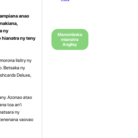
anampiana anao
amakiana,
a ny
Manomboka
 hianatra ny teny
mianatra
Anglisy
rona lisitry ny
o. Betsaka ny
ashcards Deluxe,
any. Azonao atao
na toa an'i
natsara ny
fitenenana vaovao