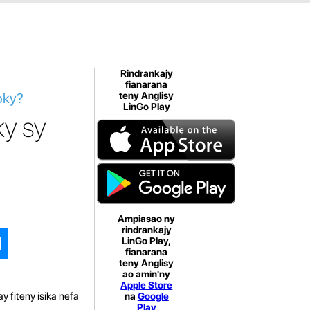
Rindrankajy
fianarana
oky?
teny Anglisy
LinGo Play
ky sy
Ampiasao ny
rindrankajy
LinGo Play,
fianarana
teny Anglisy
ao amin'ny
Apple Store
y fiteny isika nefa
na
Google
Play