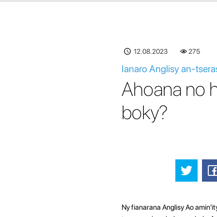
12.08.2023
275
Ianaro Anglisy an-tser
Ahoana no hi
boky?
Ny fianarana Anglisy Ao amin'ity