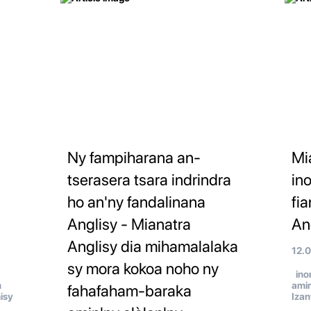
Ny fampiharana an-
Mi
tserasera tsara indrindra
in
ho an'ny fandalinana
fi
Anglisy - Mianatra
An
Anglisy dia mihamalalaka
12.
sy mora kokoa noho ny
inon
n
amin
fahafaham-baraka
isy
Izan