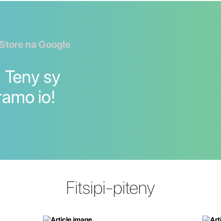
 Store na Google
] Teny sy
ramo io!
Fitsipi-piteny