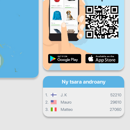
Zoma
Sabotsy
Alahady
Fandrosoana isan'andro
Fandrosoana isambolana
Fanamarinana
Fandrosoana ankapobeny
Ny tsara androany
1.
J. K
52210
2.
Mauro
29610
3.
Matteo
27060