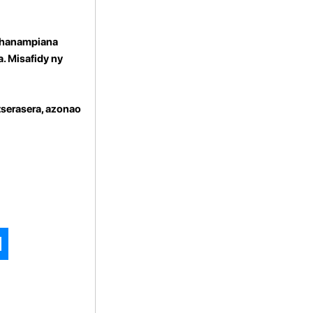
y hanampiana
a. Misafidy ny
tserasera, azonao