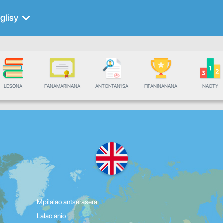
glisy
LESONA
FANAMARINANA
ANTONTAN'ISA
FIFANINANANA
NAOTY
Mpilalao antserasera
Lalao anio