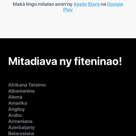
Makà lingo milalao amin'ny
Apple Store
na
Google
Play
Mitadiava ny fiteninao!
Afrikana Tatsimo
Albanianina
Alemà
Amarika
Anglisy
Arabo
Armeniana
Azerbaijany
Belarosiana