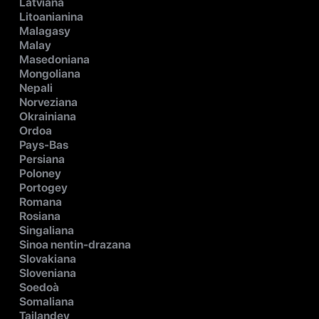
Latviana
Litoanianina
Malagasy
Malay
Masedoniana
Mongoliana
Nepali
Norveziana
Okrainiana
Ordoa
Pays-Bas
Persiana
Poloney
Portogey
Romana
Rosiana
Singaliana
Sinoa nentin-drazana
Slovakiana
Sloveniana
Soedoà
Somaliana
Tailandey