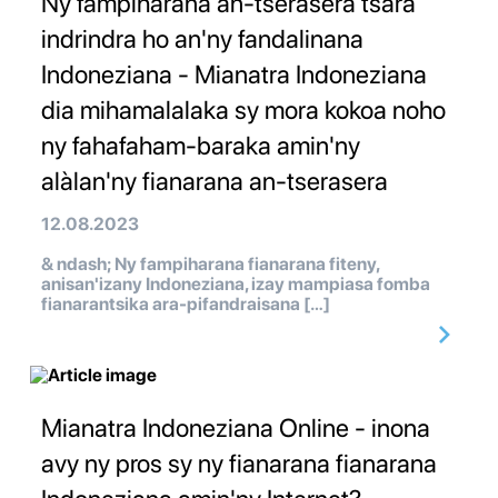
Ny fampiharana an-tserasera tsara
indrindra ho an'ny fandalinana
Indoneziana - Mianatra Indoneziana
dia mihamalalaka sy mora kokoa noho
ny fahafaham-baraka amin'ny
alàlan'ny fianarana an-tserasera
12.08.2023
& ndash; Ny fampiharana fianarana fiteny,
anisan'izany Indoneziana, izay mampiasa fomba
fianarantsika ara-pifandraisana […]
Mianatra Indoneziana Online - inona
avy ny pros sy ny fianarana fianarana