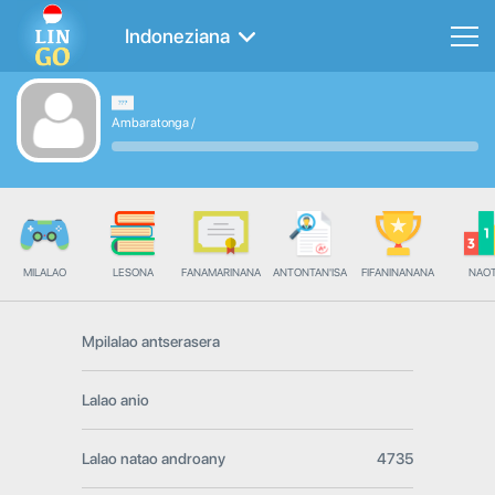
Indoneziana
Ambaratonga
/
MILALAO
LESONA
FANAMARINANA
ANTONTAN'ISA
FIFANINANANA
NAO
Mpilalao antserasera
Lalao anio
Lalao natao androany
4735