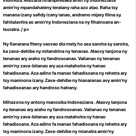
indrindra. Miezaha hifampiresaka amin'ny Indoneziana
amin'ny mpandahateny teratany raha azo atao. Raha tsy
manana izany safidy izany ianao, andramo mijery filma sy
fahitalavitra ao amin'ny Indoneziana na ny fihainoana an-
tsoratra.
/ p>
Ny fianarana fiteny vaovao dia mety ho asa sarotra sy sarotra,
ka zava-dehibe ny mitandrina ny tenanao. Ataovy tanjona ny
tenanao ary araho ny fandrosoanao. Valianao ny tenanao
amin'ny zava-bitanao ary aza matahotra ny hanao
fahadisoana. Aza adino fa manao fahadisoana ny rehetra ary
tsy maninona izany. Zava-dehibe ny hianaranao avy amin'ny
fahadisoanao ary handroso hatrany.
Mihazona ny antony manosika Indoneziana . Ataovy tanjona
ny tenanao ary araho ny fandrosoanao. Valianao ny tenanao
amin'ny zava-bitanao ary aza matahotra ny hanao
fahadisoana. Aza adino fa manao fahadisoana ny rehetra ary
tsy maninona izany. Zava-dehibe ny mianatra amin'ny