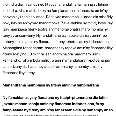
indrindra dia misafidy ireo fitaovana fandalinana marina sy lehibe
indrindra. Mila mahita boky na fampianarana mifanaraka amin'ny
haavon'ny fiteninao ianao. Raha vao manomboka ianao dia misafidy
boky iray ho an'ny vao manomboka. Zava-dehibe ny mifidy boky iray
izay mampiasa fiteny tsotra ary manome ohatra maro momba ny
teny sy andian-teny.
Ny fandalinana tsy tapaka dia iray amin'ireo
antony lehibe amin'ny fianarana fiteny rehetra, ao ny Indoneziana.
Manangàna fandaharam-potoana tsy tapaka amin'ny fianarana ilay
fiteny. Mety ho 30 minitra isan'andro na ora maromaro isan-
kerinandro, raha mbola mifikitra amin'ny fandaharam-potoananao
ianao. Izany dia hanampy anao hiambina sy hahomby amin'ny
fianarana ilay fiteny.
Manandrama mampiasa ny fiteny amin'ny fampiharana
Ny famakiana sy ny fianarana ny fitsipi-pitenenana dia lafin-
javatra manan-danja amin'ny fianarana Indoneziana, fa ny
fampiasana ny fiteny amin'ny fanazarana dia ny hanampy anao