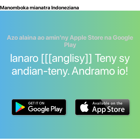
Manomboka mianatra Indoneziana
Azo alaina ao amin'ny Apple Store na Google
Play
Ianaro [[[anglisy]] Teny sy
andian-teny. Andramo io!