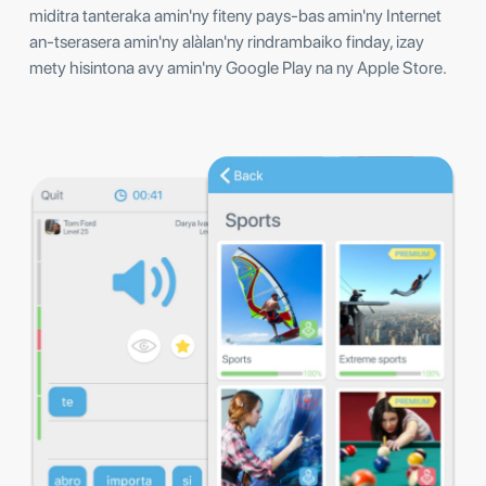
miditra tanteraka amin'ny fiteny pays-bas amin'ny Internet
an-tserasera amin'ny alàlan'ny rindrambaiko finday, izay
mety hisintona avy amin'ny Google Play na ny Apple Store.