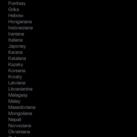
Frantsay
Grika
Hebreo
Hongariana
Indoneziana
Iraniana
Italiana
Japoney
Karana
Katalana
Kazaky
Koreana
Kroaty
Latviana
Litoanianina
Malagasy
Malay
Masedoniana
Mongoliana
Nepali
Norveziana
Okrainiana