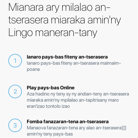
Mianara ary milalao an-
tserasera miaraka amin'ny
Lingo maneran-tany
Ianaro pays-bas fiteny an-tserasera
Ianaro pays-bas fiteny an-tserasera maimaim-
poana
Play pays-bas Online
Aza hadino ny teny sy ny andian-teny an-tserasera
miaraka amin'ny mpilalao an-tapitrisany maro
eran'izao tontolo izao
Fomba fanazaran-tena an-tserasera
Manaova fanazaran-tena ary alao an-tserasera]]]
amin'ny teny pays-bas