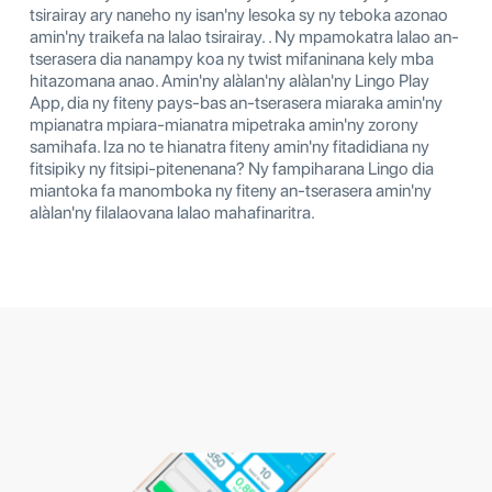
tsirairay ary naneho ny isan'ny lesoka sy ny teboka azonao
amin'ny traikefa na lalao tsirairay. . Ny mpamokatra lalao an-
tserasera dia nanampy koa ny twist mifaninana kely mba
hitazomana anao. Amin'ny alàlan'ny alàlan'ny Lingo Play
App, dia ny fiteny pays-bas an-tserasera miaraka amin'ny
mpianatra mpiara-mianatra mipetraka amin'ny zorony
samihafa. Iza no te hianatra fiteny amin'ny fitadidiana ny
fitsipiky ny fitsipi-pitenenana? Ny fampiharana Lingo dia
miantoka fa manomboka ny fiteny an-tserasera amin'ny
alàlan'ny filalaovana lalao mahafinaritra.