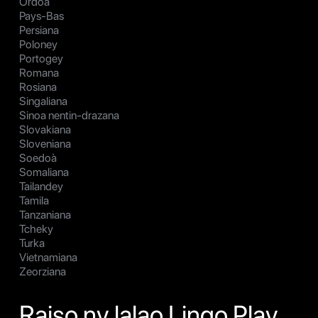
Ordoa
Pays-Bas
Persiana
Poloney
Portogey
Romana
Rosiana
Singaliana
Sinoa nentin-drazana
Slovakiana
Sloveniana
Soedoà
Somaliana
Tailandey
Tamila
Tanzaniana
Tcheky
Turka
Vietnamiana
Zeorziana
Raiso ny lalao Lingo Play