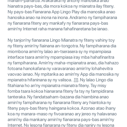
manam-paharoa. Arakaraka ny antony manosika anao
hianatra pays-bas, dia mora kokoa ny mianatra ilay fiteny.
Ny pays-bas Fianarana App Lingo Play dia manosika anao
hanosika anao na inona na inona. Andramo ny fampiharana
ny fianarana fiteny ary mankafy ny fianarana pays-bas
amin'ny Internet raha manana fahafinaretana be ianao.
Ny tanjon'ny fianarana Lingo Mianatra ny fiteny vahiny toy
ny fiteny amin'ny fiainana an-tongotra. Ny fampiharana dia
miombona amin'ny lalao an-tserasera sy ny mpampiasa
interface tsara amin'ny mpampiasa iray mba hahafinaritra
ny fampiharana. Amin'ny maha-mpianatra anao, dia hahazo
fotoana hanokafana ny varavaranao amin'ny lohahevitra
vaovao ianao. Ny mpitarika ao amin'ny App dia manosika ny
mpianatra hifaninana sy ny valisoa. .]]]. Ny lalao Lingo dia
fitahiana ho an'ny mpianatra mianatra fiteny. Tsy misy
fomba tsara kokoa hianarana fiteny fa tsy ny fampidirana
tanteraka. Ny fandatsaham-bazana dia hiambina anao
amin'ny fampiharana ny fianarana fiteny ary hiantoka ny
fiteny pays-bas fiteny haingana kokoa. Azonao atao ihany
koa ny manara-maso ny fivoaranao ary jereo ny halavanao
amin'ny dia mankany amin'ny fianarana pays-bas amin'ny
Internet. Ny lesona fianarana ny fiteny dia naniry ny lesona