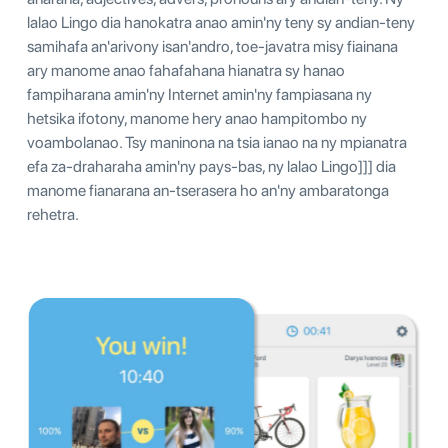
lalao Lingo dia hanokatra anao amin'ny teny sy andian-teny
samihafa an'arivony isan'andro, toe-javatra misy fiainana
ary manome anao fahafahana hianatra sy hanao
fampiharana amin'ny Internet amin'ny fampiasana ny
hetsika ifotony, manome hery anao hampitombo ny
voambolanao. Tsy maninona na tsia ianao na ny mpianatra
efa za-draharaha amin'ny pays-bas, ny lalao Lingo]]] dia
manome fianarana an-tserasera ho an'ny ambaratonga
rehetra.