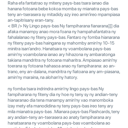
Raha efa fantatrao sy miteny pays-bas tsara ianao dia
hanana fotoana bebe kokoa momba sy mianatra pays-bas
teny an-tserasera sy mitadidy azy ireo amin'ireo mpampiasa
an-tapitrisany eran-tany.
< BR /> Ny Lingo pays-bas Ny fampiharana fianarana]]] dia
afaka manampy anao mora foana ny hampahafantatra ny
fahalalanao ny fiteny pays-bas. Fantaro ny fomba hianarana
ny fiteny pays-bas haingana sy mahomby amin'ny 10-15
minitra isan'andro. Hanatsara ny voambolana pays-bas
amin'ny voambolana ianao ary hihazona ny ambaratonga
takiana mandritra ny fotoana maharitra. Ampiasao amin'ny
toerana sy fotoana hahasoa anao ny fampiharana: ao an-
trano, eny an-dalana, mandritra ny fiatoana any am-piasana,
amin'ny maraina, na alohan'ny hatory.
ny fomba tsara indrindra amin'ny lingo pays-bas Ny
fampiharana ny fiteny dia ny hoe ny teny sy ny andian-teny
hianaranao dia tena manampy amin'ny vao manomboka
izay mety efa manodidina ny teny pays-bas ireo teny ary
mila mianatra pays-bas . Mianara pays-bas Flashcards, teny
ary andian-teny an-tserasera ao anaty fampiharana ary
hanatsarana ny voambolana pays-bas voambolana ao