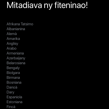
Mitadiava ny fiteninao!
Afrikana Tatsimo
Albanianina
Alemà
Amarika
Anglisy
Arabo
Armeniana
Azerbaijany
Belarosiana
Bengaly
Biolgara
Birmana
Bosniana
Danoà
Dary
Espaniola
Estoniana
Finoà