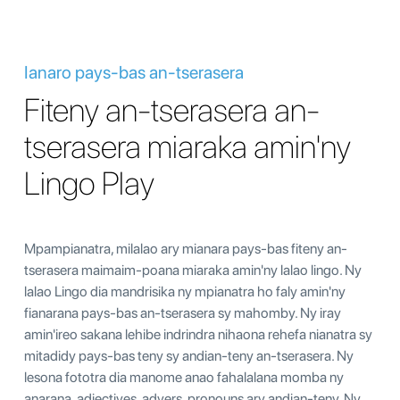
Ianaro pays-bas an-tserasera
Fiteny an-tserasera an-
tserasera miaraka amin'ny
Lingo Play
Mpampianatra, milalao ary mianara pays-bas fiteny an-
tserasera maimaim-poana miaraka amin'ny lalao lingo. Ny
lalao Lingo dia mandrisika ny mpianatra ho faly amin'ny
fianarana pays-bas an-tserasera sy mahomby. Ny iray
amin'ireo sakana lehibe indrindra nihaona rehefa nianatra sy
mitadidy pays-bas teny sy andian-teny an-tserasera. Ny
lesona fototra dia manome anao fahalalana momba ny
anarana, adjectives, advers, pronouns ary andian-teny. Ny