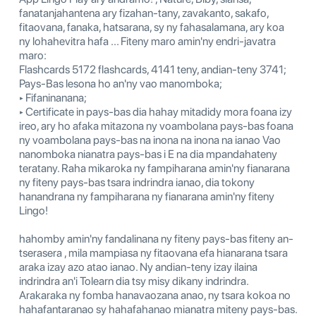
fanatanjahantena ary fizahan-tany, zavakanto, sakafo,
fitaovana, fanaka, hatsarana, sy ny fahasalamana, ary koa
ny lohahevitra hafa ... Fiteny maro amin'ny endri-javatra
maro:
Flashcards 5172 flashcards, 4141 teny, andian-teny 3741;
Pays-Bas lesona ho an'ny vao manomboka;
‣ Fifaninanana;
‣ Certificate in pays-bas dia hahay mitadidy mora foana izy
ireo, ary ho afaka mitazona ny voambolana pays-bas foana
ny voambolana pays-bas na inona na inona na ianao Vao
nanomboka nianatra pays-bas i E na dia mpandahateny
teratany. Raha mikaroka ny fampiharana amin'ny fianarana
ny fiteny pays-bas tsara indrindra ianao, dia tokony
hanandrana ny fampiharana ny fianarana amin'ny fiteny
Lingo!
hahomby amin'ny fandalinana ny fiteny pays-bas fiteny an-
tserasera , mila mampiasa ny fitaovana efa hianarana tsara
araka izay azo atao ianao. Ny andian-teny izay ilaina
indrindra an'i Tolearn dia tsy misy dikany indrindra.
Arakaraka ny fomba hanavaozana anao, ny tsara kokoa no
hahafantaranao sy hahafahanao mianatra miteny pays-bas.