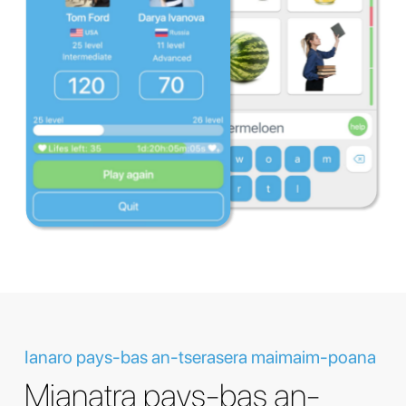
Ianaro pays-bas an-tserasera maimaim-poana
Mianatra pays-bas an-