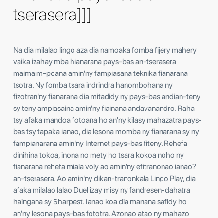
tserasera]]]
Na dia milalao lingo aza dia namoaka fomba fijery mahery
vaika izahay mba hianarana pays-bas an-tserasera
maimaim-poana amin'ny fampiasana teknika fianarana
tsotra. Ny fomba tsara indrindra hanombohana ny
fizotran'ny fianarana dia mitadidy ny pays-bas andian-teny
sy teny ampiasaina amin'ny fiainana andavanandro. Raha
tsy afaka mandoa fotoana ho an'ny kilasy mahazatra pays-
bas tsy tapaka ianao, dia lesona momba ny fianarana sy ny
fampianarana amin'ny Internet pays-bas fiteny. Rehefa
dinihina tokoa, inona no mety ho tsara kokoa noho ny
fianarana rehefa miala voly ao amin'ny efitranonao ianao?
an-tserasera. Ao amin'ny dikan-tranonkala Lingo Play, dia
afaka milalao lalao Duel izay misy ny fandresen-dahatra
haingana sy Sharpest. Ianao koa dia manana safidy ho
an'ny lesona pays-bas fototra. Azonao atao ny mahazo