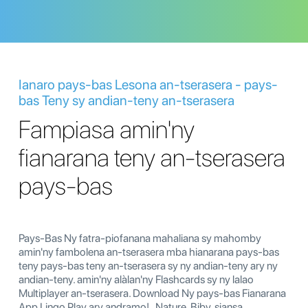
Ianaro pays-bas Lesona an-tserasera - pays-
bas Teny sy andian-teny an-tserasera
Fampiasa amin'ny
fianarana teny an-tserasera
pays-bas
Pays-Bas Ny fatra-piofanana mahaliana sy mahomby
amin'ny fambolena an-tserasera mba hianarana pays-bas
teny pays-bas teny an-tserasera sy ny andian-teny ary ny
andian-teny. amin'ny alàlan'ny Flashcards sy ny lalao
Multiplayer an-tserasera. Download Ny pays-bas Fianarana
App Lingo Play ary andramo! , Nature, Biby, siansa,