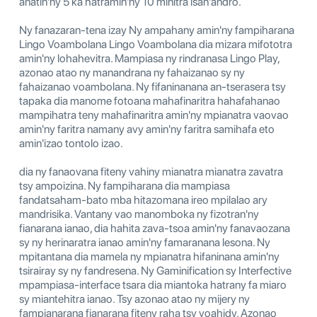
anatin'ny 5 ka hatramin'ny 10 minitra isan'andro.
Ny fanazaran-tena izay Ny ampahany amin'ny fampiharana
Lingo Voambolana Lingo Voambolana dia mizara mifototra
amin'ny lohahevitra. Mampiasa ny rindranasa Lingo Play,
azonao atao ny manandrana ny fahaizanao sy ny
fahaizanao voambolana. Ny fifaninanana an-tserasera tsy
tapaka dia manome fotoana mahafinaritra hahafahanao
mampihatra teny mahafinaritra amin'ny mpianatra vaovao
amin'ny faritra namany avy amin'ny faritra samihafa eto
amin'izao tontolo izao.
dia ny fanaovana fiteny vahiny mianatra mianatra zavatra
tsy ampoizina. Ny fampiharana dia mampiasa
fandatsaham-bato mba hitazomana ireo mpilalao ary
mandrisika. Vantany vao manomboka ny fizotran'ny
fianarana ianao, dia hahita zava-tsoa amin'ny fanavaozana
sy ny herinaratra ianao amin'ny famaranana lesona. Ny
mpitantana dia mamela ny mpianatra hifaninana amin'ny
tsirairay sy ny fandresena. Ny Gaminification sy Interfective
mpampiasa-interface tsara dia miantoka hatrany fa miaro
sy miantehitra ianao. Tsy azonao atao ny mijery ny
fampianarana fianarana fiteny raha tsy voahidy. Azonao