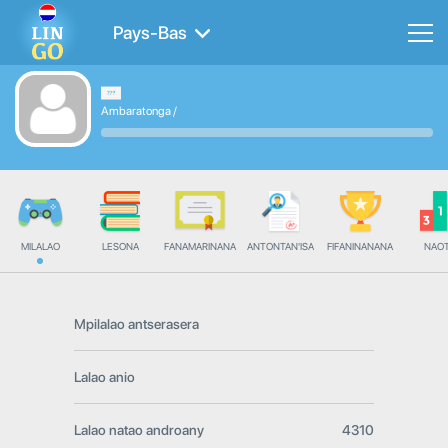
Pays-Bas
Ambaratonga
/
MILALAO
LESONA
FANAMARINANA
ANTONTAN'ISA
FIFANINANANA
NAO
Mpilalao antserasera
Lalao anio
Lalao natao androany
4310