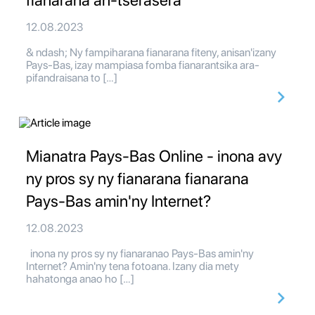
fianarana an-tserasera
12.08.2023
& ndash; Ny fampiharana fianarana fiteny, anisan'izany
Pays-Bas, izay mampiasa fomba fianarantsika ara-
pifandraisana to […]
Mianatra Pays-Bas Online - inona avy
ny pros sy ny fianarana fianarana
Pays-Bas amin'ny Internet?
12.08.2023
inona ny pros sy ny fianaranao Pays-Bas amin'ny
Internet? Amin'ny tena fotoana. Izany dia mety
hahatonga anao ho […]