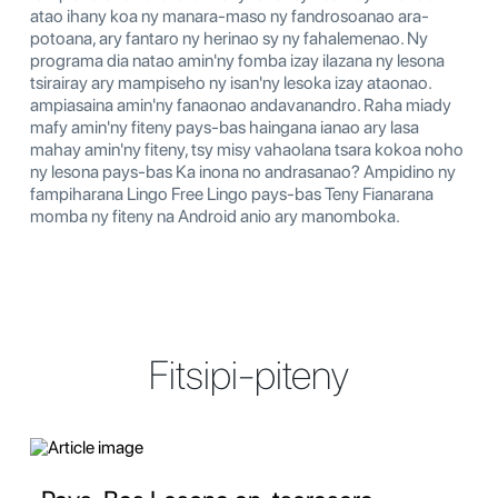
atao ihany koa ny manara-maso ny fandrosoanao ara-
potoana, ary fantaro ny herinao sy ny fahalemenao. Ny
programa dia natao amin'ny fomba izay ilazana ny lesona
tsirairay ary mampiseho ny isan'ny lesoka izay ataonao.
ampiasaina amin'ny fanaonao andavanandro. Raha miady
mafy amin'ny fiteny pays-bas haingana ianao ary lasa
mahay amin'ny fiteny, tsy misy vahaolana tsara kokoa noho
ny lesona pays-bas Ka inona no andrasanao? Ampidino ny
fampiharana Lingo Free Lingo pays-bas Teny Fianarana
momba ny fiteny na Android anio ary manomboka.
Fitsipi-piteny