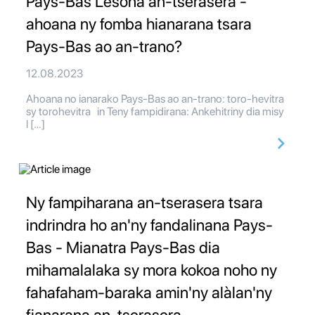
Pays-Bas Lesona an-tserasera -
ahoana ny fomba hianarana tsara
Pays-Bas ao an-trano?
12.08.2023
Ahoana no ianarako Pays-Bas ao an-trano: toro-hevitra
sy torohevitra in Teny fampidirana: Ankehitriny dia misy
l […]
Ny fampiharana an-tserasera tsara
indrindra ho an'ny fandalinana Pays-
Bas - Mianatra Pays-Bas dia
mihamalalaka sy mora kokoa noho ny
fahafaham-baraka amin'ny alàlan'ny