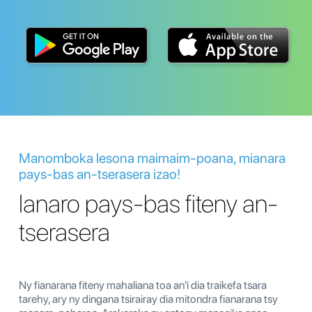
Manomboka lesona maimaim-poana, mianara
pays-bas an-tserasera izao!
Ianaro pays-bas fiteny an-
tserasera
Ny fianarana fiteny mahaliana toa an'i dia traikefa tsara
tarehy, ary ny dingana tsirairay dia mitondra fianarana tsy