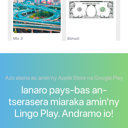
Azo alaina ao amin'ny Apple Store na Google Play
Ianaro pays-bas an-
tserasera miaraka amin'ny
Lingo Play. Andramo io!