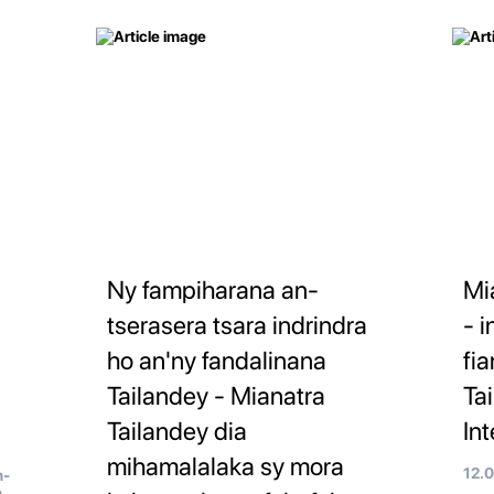
Ny fampiharana an-
Mi
tserasera tsara indrindra
- 
ho an'ny fandalinana
fi
Tailandey - Mianatra
Ta
Tailandey dia
In
mihamalalaka sy mora
12.
n-
n