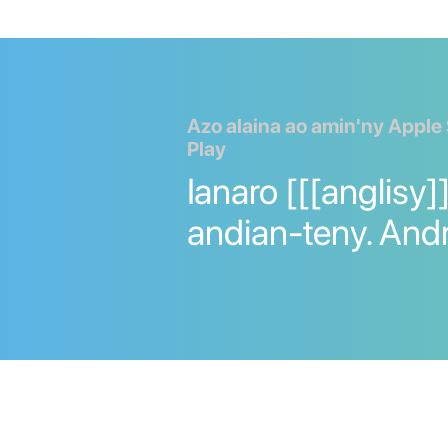
Azo alaina ao amin'ny Apple
Play
Ianaro [[[anglisy]
andian-teny. And