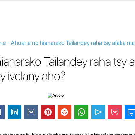
ine - Ahoana no hianarako Tailandey raha tsy afaka m
anarako Tailandey raha tsy a
 ivelany aho?
 lahatsoratra ity, hijery ny fomba ara-tsiansa isika izay afaka manampy