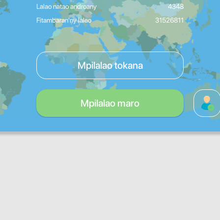
Lalao natao androany
4348
Fitambaran'ny lalao
31526811
Mpilalao tokana
Mpilalao maro