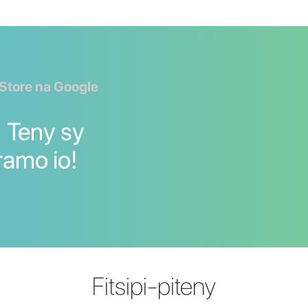
 Store na Google
] Teny sy
ramo io!
Fitsipi-piteny