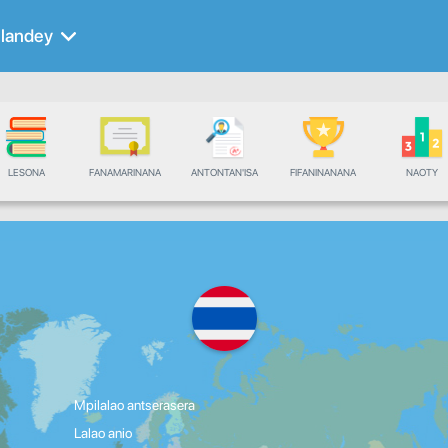
ilandey
LESONA
FANAMARINANA
ANTONTAN'ISA
FIFANINANANA
NAOTY
Mpilalao antserasera
Lalao anio