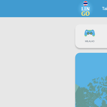
Ta
MILALAO