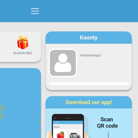
Kaonty
30 DAYS FREE
Ambaratonga
|
Fandrosoana
Alatsinainy
Talata
Alarobia
Alakamisy