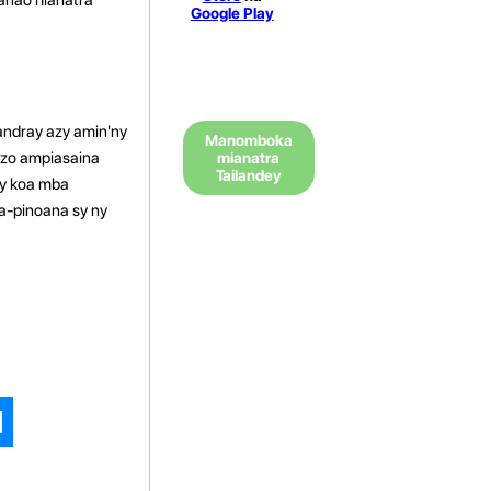
Google Play
andray azy amin'ny
Manomboka
 azo ampiasaina
mianatra
Tailandey
ny koa mba
ra-pinoana sy ny