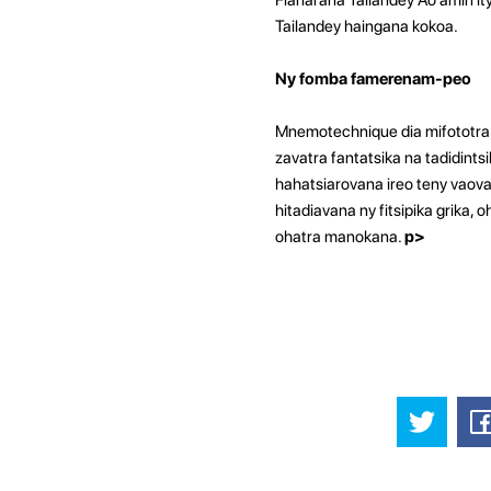
Tailandey haingana kokoa.
Ny fomba famerenam-peo
Mnemotechnique dia mifototra 
zavatra fantatsika na tadidints
hahatsiarovana ireo teny vaov
hitadiavana ny fitsipika grika,
ohatra manokana.
p>