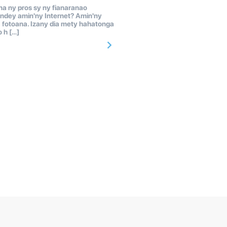
a ny pros sy ny fianaranao
andey amin'ny Internet? Amin'ny
 fotoana. Izany dia mety hahatonga
 h […]