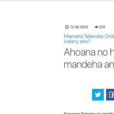
12.08.2023
225
Mianatra Tailandey Onl
ivelany aho?
Ahoana no hi
mandeha any
Fianarana Tailandey Ao amin'ity