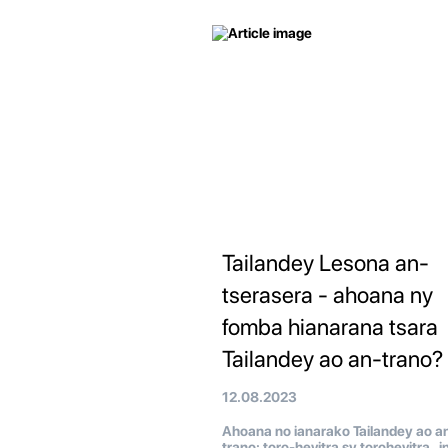
Tailandey Lesona an-
tserasera - ahoana ny
fomba hianarana tsara
Tailandey ao an-trano?
12.08.2023
Ahoana no ianarako Tailandey ao a
trano: toro-hevitra sy torohevitra i