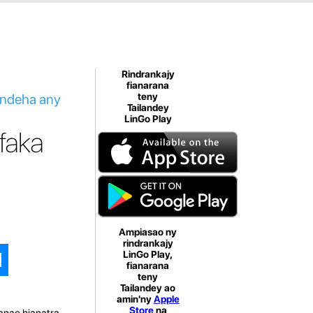
Rindrankajy
fianarana
andeha any
teny
Tailandey
LinGo Play
faka
Ampiasao ny
rindrankajy
LinGo Play,
fianarana
teny
Tailandey ao
amin'ny
Apple
Store
na
 anao hianatra