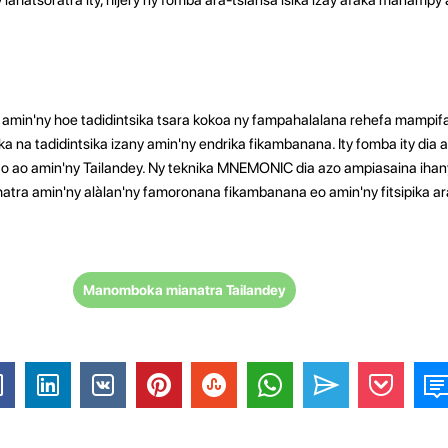
amin'ny hoe tadidintsika tsara kokoa ny fampahalalana rehefa mampif
ika na tadidintsika izany amin'ny endrika fikambanana. Ity fomba ity dia
ao ao amin'ny Tailandey. Ny teknika MNEMONIC dia azo ampiasaina iha
 ohatra amin'ny alàlan'ny famoronana fikambanana eo amin'ny fitsipika a
Manomboka mianatra Tailandey