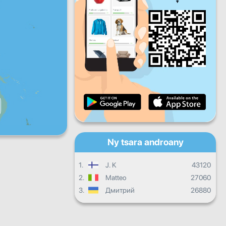
Zoma
Sabotsy
Alahady
Fandrosoana isan'andro
Fandrosoana isambolana
Fanamarinana
Fandrosoana ankapobeny
Ny tsara androany
1.
J. K
43120
2.
Matteo
27060
3.
Дмитрий
26880