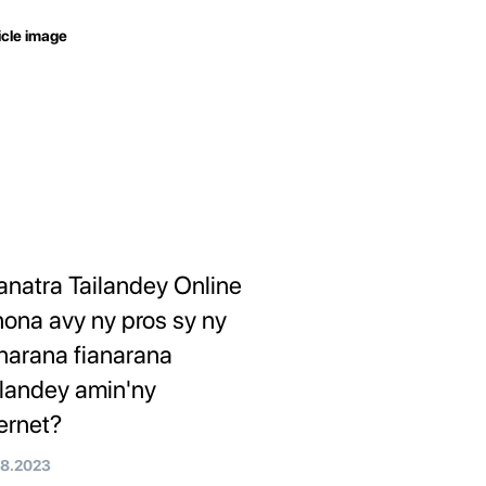
anatra Tailandey Online
inona avy ny pros sy ny
anarana fianarana
ilandey amin'ny
ternet?
08.2023