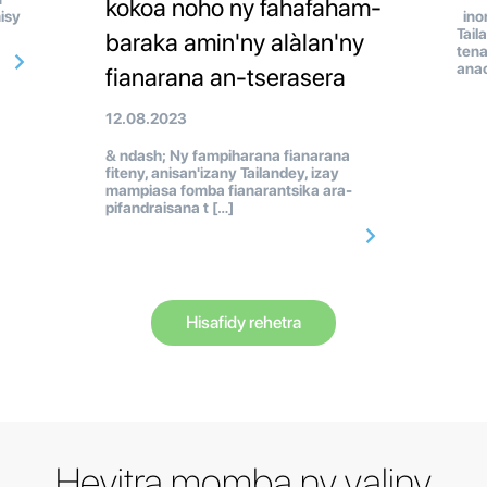
kokoa noho ny fahafaham-
isy
inon
Tail
baraka amin'ny alàlan'ny
tena
anao
fianarana an-tserasera
12.08.2023
& ndash; Ny fampiharana fianarana
fiteny, anisan'izany Tailandey, izay
mampiasa fomba fianarantsika ara-
pifandraisana t […]
Hisafidy rehetra
Hevitra momba ny valiny