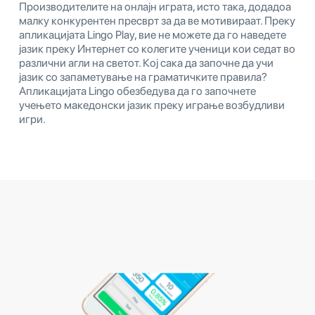
Производителите на онлајн играта, исто така, додадоа
малку конкурентен пресврт за да ве мотивираат. Преку
апликацијата Lingo Play, вие не можете да го наведете
јазик преку Интернет со колегите ученици кои седат во
различни агли на светот. Кој сака да започне да учи
јазик со запаметување на граматичките правила?
Апликацијата Lingo обезбедува да го започнете
учењето македонски јазик преку играње возбудливи
игри.