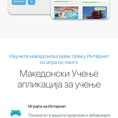
Научете македонски јазик преку Интернет
со игра со линго
Македонски Учење
апликација за учење
Играјте на Интернет
Поканете ги вашите пријатели и забавувајте