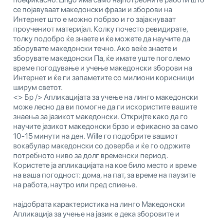
се појавуваат македонски фрази и зборови на
Интернет што е можно побрзо и го зајакнуваат
проучениот материјал. Колку почесто ревидирате,
толку подобро ќе знаете и ќе можете да научите да
зборувате македонски течно. Ако веќе знаете и
зборувате македонски Па, ќе имате уште поголемо
време погодување и учење македонски зборови на
Интернет и ќе ги запаметите со милиони корисници
ширум светот.
<> Бр /> Апликацијата за учење на линго македонски
може лесно да ви помогне да ги искористите вашите
знаења за јазикот македонски. Откријте како да го
научите јазикот македонски брзо и ефикасно за само
10-15 минути на ден. Willе го подобрите вашиот
вокабулар македонски со доверба и ќе го одржите
потребното ниво за долг временски период.
Користете ја апликацијата на кое било место и време
на ваша погодност: дома, на пат, за време на паузите
на работа, наутро или пред спиење.
најдобрата карактеристика на линго Македонски
Апликација за учење на јазик е дека зборовите и