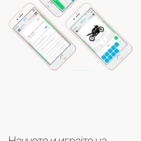
Научете и играјте на