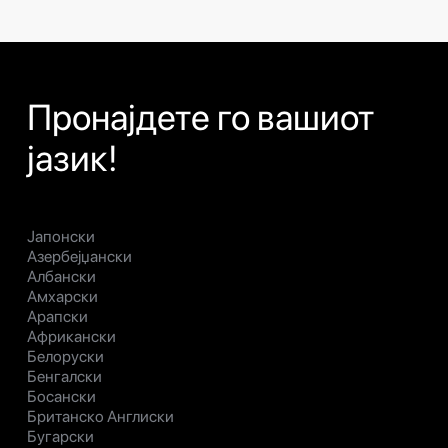
Пронајдете го вашиот
јазик!
Јапонски
Азербејџански
Албански
Амхарски
Арапски
Африкански
Белоруски
Бенгалски
Босански
Британско Англиски
Бугарски