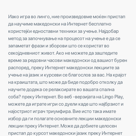
Иако игра во линго, ние произведовме моќен пристап
да научиме македонски на Интернет бесплатно
користејќи едноставни техники за учење. Најдобар
метод за започнување на процесот на учење е да се
запаметат фрази и зборови што се користат во
секојдневниот живот. Ако не можете да заштедите
време за редовни часови македонски од вашиот бурен
распоред, преку Интернет македонски лекциите за
учење на јазик и курсеви се благослов за вас. На крајот
на краиштата, што може да биде подобро отколку да
научите додека се релаксирате во вашата спална
соба? преку Интернет. Во веб -верзијата на Lingo Play,
можете да играте игри со дуели каде што најбрзиот и
најостриот играч триумфира. Вие исто така имате
избор да ги полагате основните лекции македонски
лекции преку Интернет. Може да добиете целосен
пристап до курсот македонски јазик преку Интернет