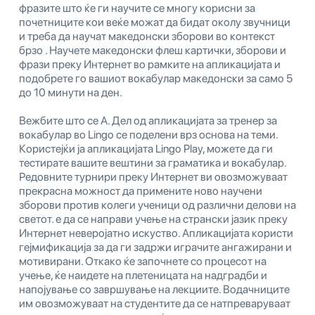
фразите што ќе ги научите се многу корисни за
почетниците кои веќе можат да бидат околу звучници
и треба да научат македонски зборови во контекст
брзо . Научете македонски флеш картички, зборови и
фрази преку Интернет во рамките на апликацијата и
подобрете го вашиот вокабулар македонски за само 5
до 10 минути на ден.
Вежбите што се А. Дел од апликацијата за тренер за
вокабулар во Lingo се поделени врз основа на теми.
Користејќи ја апликацијата Lingo Play, можете да ги
тестирате вашите вештини за граматика и вокабулар.
Редовните турнири преку Интернет ви овозможуваат
прекрасна можност да примените ново научени
зборови против колеги ученици од различни делови на
светот. е да се направи учење на странски јазик преку
Интернет неверојатно искуство. Апликацијата користи
гејмификација за да ги задржи играчите ангажирани и
мотивирани. Откако ќе започнете со процесот на
учење, ќе наидете на плетеницата на надградби и
напојување со завршување на лекциите. Водачниците
им овозможуваат на студентите да се натпреваруваат