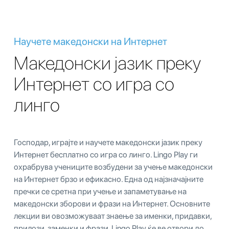
Научете македонски на Интернет
Македонски јазик преку
Интернет со игра со
линго
Господар, играјте и научете македонски јазик преку
Интернет бесплатно со игра со линго. Lingo Play ги
охрабрува учениците возбудени за учење македонски
на Интернет брзо и ефикасно. Една од најзначајните
пречки се сретна при учење и запаметување на
македонски зборови и фрази на Интернет. Основните
лекции ви овозможуваат знаење за именки, придавки,
прилози, заменки и фрази. Lingo Play ќе ве отвори до