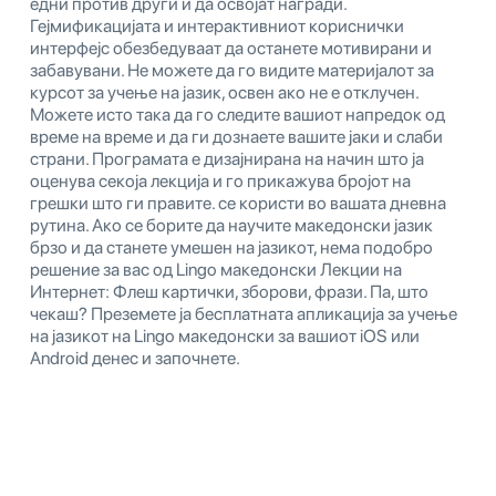
едни против други и да освојат награди.
Гејмификацијата и интерактивниот кориснички
интерфејс обезбедуваат да останете мотивирани и
забавувани. Не можете да го видите материјалот за
курсот за учење на јазик, освен ако не е отклучен.
Можете исто така да го следите вашиот напредок од
време на време и да ги дознаете вашите јаки и слаби
страни. Програмата е дизајнирана на начин што ја
оценува секоја лекција и го прикажува бројот на
грешки што ги правите. се користи во вашата дневна
рутина. Ако се борите да научите македонски јазик
брзо и да станете умешен на јазикот, нема подобро
решение за вас од Lingo македонски Лекции на
Интернет: Флеш картички, зборови, фрази. Па, што
чекаш? Преземете ја бесплатната апликација за учење
на јазикот на Lingo македонски за вашиот iOS или
Android денес и започнете.