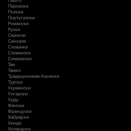
Пашто
Персиски
Полски
Португалски
Романски
Руски
Свахили
Синхала
Словачки
Словенски
Сомалиски
Таи
Тамил
Традиционален Кинески
Турски
Украински
Унгарски
Урду
Фински
Француски
Хебрејски
Хинди
Холандски