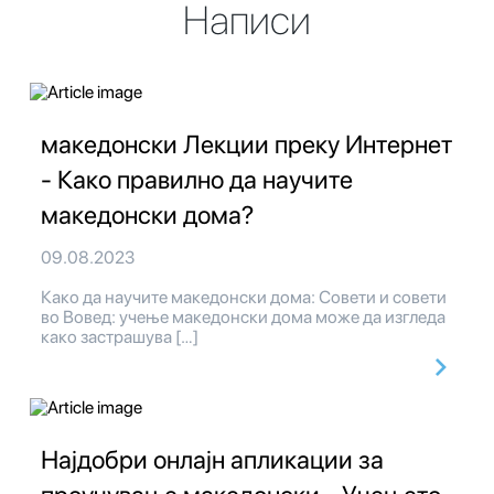
Написи
македонски Лекции преку Интернет
- Како правилно да научите
македонски дома?
09.08.2023
Како да научите македонски дома: Совети и совети
во Вовед: учење македонски дома може да изгледа
како застрашува […]
Најдобри онлајн апликации за