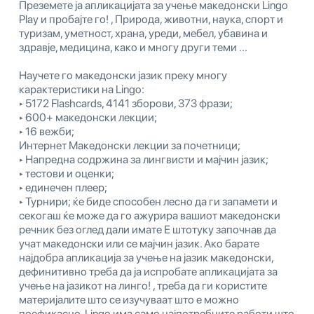
Преземете ја апликацијата за учење македонски Lingo
Play и пробајте го! , Природа, животни, наука, спорт и
туризам, уметност, храна, уреди, мебел, убавина и
здравје, медицина, како и многу други теми ...
Научете го македонски јазик преку многу
карактеристики на Lingo:
‣ 5172 Flashcards, 4141 зборови, 373 фрази;
‣ 600+ македонски лекции;
‣ 16 вежби;
Интернет Македонски лекции за почетници;
‣ Напредна содржина за лингвисти и мајчин јазик;
‣ тестови и оценки;
‣ единечен плеер;
‣ Турнири; ќе биде способен лесно да ги запамети и
секогаш ќе може да го ажурира вашиот македонски
речник без оглед дали имате Е штотуку започнав да
учат македонски или се мајчин јазик. Ако барате
најдобра апликација за учење на јазик македонски,
дефинитивно треба да ја испробате апликацијата за
учење на јазикот на линго! , треба да ги користите
материјалите што се изучуваат што е можно
поефикасно. Lingo има само најпотребните работи што