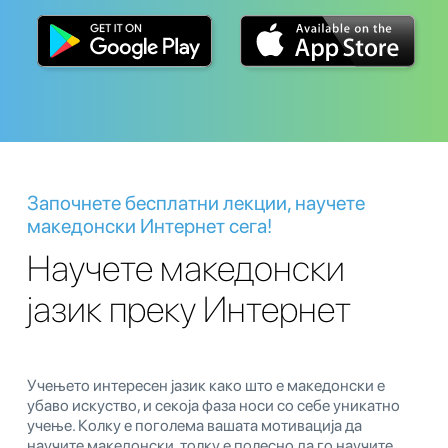
Започнете бесплатни лекции, научете
македонски Интернет сега!
Научете македонски
јазик преку Интернет
Учењето интересен јазик како што е македонски е
убаво искуство, и секоја фаза носи со себе уникатно
учење. Колку е поголема вашата мотивација да
научите македонски, толку е полесно да го научите