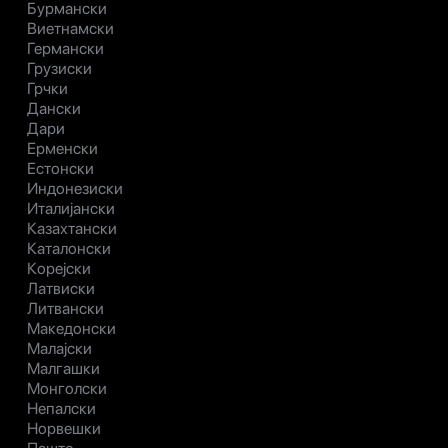
Бурмански
Виетнамски
Германски
Грузиски
Грчки
Дански
Дари
Ерменски
Естонски
Индонезиски
Италијански
Казахтански
Каталонски
Корејски
Латвиски
Литвански
Македонски
Малајски
Малгашки
Монголски
Непалски
Норвешки