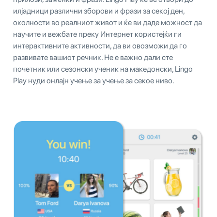
илјадници различни зборови и фрази за секој ден,
околности во реалниот живот и ќе ви даде можност да
научите и вежбате преку Интернет користејќи ги
интерактивните активности, да ви овозможи да го
развивате вашиот речник. Не е важно дали сте
почетник или сезонски ученик на македонски, Lingo
Play нуди онлајн учење за учење за секое ниво.