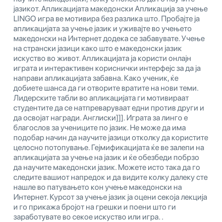
јазикот. Апликацијата македонски Апликација за учење
LINGO игра ве мотивира без разлика што. Пробајте ја
апликацијата за учење јазик и уживајте во учењето
македонски на Интернет додека се забавувате. Учење
на странски јазици како што е македонски јазик
искуство во живот. Апликацијата ја користи онлајн
играта и интерактивен кориснички интерфејс за да ја
направи апликацијата забавна. Како ученик, ќе
добиете шанса да ги отворите вратите на нови теми.
Лидерските табли во апликацијата ги мотивираат
студентите да се натпреваруваат едни против други и
да освојат награди. Англиски]]]. Играта за линго е
благослов за учениците по јазик. Не може да има
подобар начин да научите јазици отколку да користите
целосно потопување. Гејмификацијата ќе ве залепи на
апликацијата за учење на јазик и ќе обезбеди побрзо
да научите македонски јазик. Можете исто така да го
следите вашиот напредок и да видите колку далеку сте
нашле во патувањето кон учење македонски на
Интернет. Курсот за учење јазик ја оцени секоја лекција
и го прикажа бројот на грешки и поени што ги
заработувате во секое искуство или игра. .