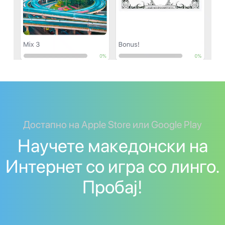
Достапно на Apple Store или Google Play
Научете македонски на
Интернет со игра со линго.
Пробај!