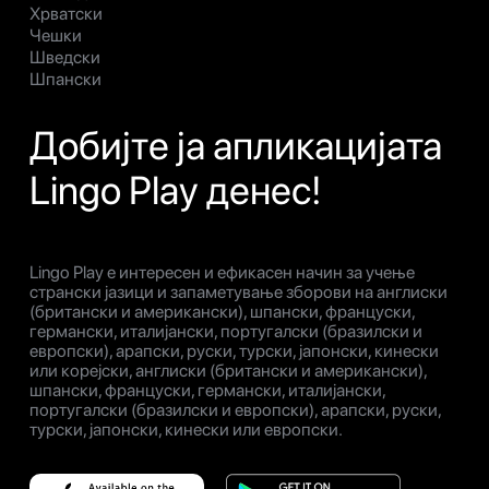
Хрватски
Чешки
Шведски
Шпански
Добијте ја апликацијата
Lingo Play денес!
Lingo Play е интересен и ефикасен начин за учење
странски јазици и запаметување зборови на англиски
(британски и американски), шпански, француски,
германски, италијански, португалски (бразилски и
европски), арапски, руски, турски, јапонски, кинески
или корејски, англиски (британски и американски),
шпански, француски, германски, италијански,
португалски (бразилски и европски), арапски, руски,
турски, јапонски, кинески или европски.