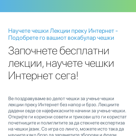
Научете чешки Лекции преку Интернет -
Подобрете го вашиот вокабулар чешки
Започнете бесплатни
лекции, научете чешки
Интернет сега!
Ве поздравуваме во делот чешки за учење чешки
лекции преку Интернет без напор и брзо. Лекциите
дадени овде се најефикасните начини за учење чешки.
Откријте ги корисни совети и трикови што ги користат
почетниците и полиглитите за да стекнете експертиза
на чешки јазик. Со игра со линго, можете исто така да
научите како брзо да запаметите зборови и фрази.