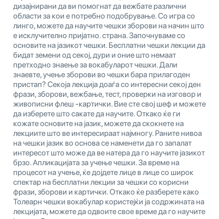
дизајнирани да ви помогнат да вежбате различни
области за кои е потребно подобрување. Со игра со
линго, можете да научите чешки зборови на начин што
е исклучително пријатно. страна. Започнуваме со
основите на јазикот чешки. Бесплатни чешки лекции да
бидат земени од секој, дури и оние што немаат
претходно знаење за вокабуларот чешки. Дали
знаевте, учење зборови во чешки бара прилагоден
пристап? Секоја лекција доаѓа со интересни секој ден
фрази, зборови, вежбање, тест, проверки на изговор и
живописни флеш -картички. Вие сте свој шеф и можете
да изберете што сакате да научите. Откако ќе ги
кожате основите на јазик, можете да скокнете на
лекциите што ве интересираат најмногу. Раните нивоа
на чешки јазик во основа се наменети да го запалат
интересот што може да ве натера да го научите јазикот
брзо. Апликацијата за учење чешки. За време на
процесот на учење, ќе дојдете лице в лице со широк
спектар на бесплатни лекции за чешки со корисни
фрази, зборови и картички. Откако ќе разберете како
Толеарн чешки вокабулар користејќи ја содржината на
лекцијата, можете да одвоите свое време да го научите