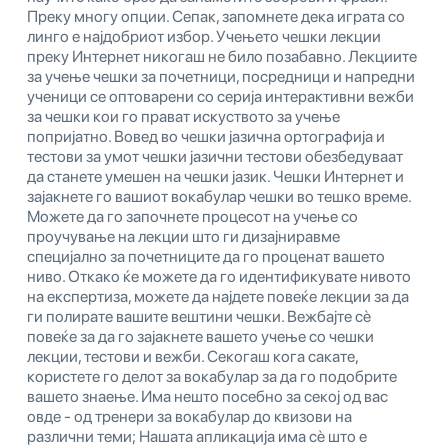
Преку многу опции. Сепак, запомнете дека играта со
линго е најдобриот избор. Учењето чешки лекции
преку Интернет никогаш не било позабавно. Лекциите
за учење чешки за почетници, посредници и напредни
ученици се оптоварени со серија интерактивни вежби
за чешки кои го прават искуството за учење
попријатно. Вовед во чешки јазична ортографија и
тестови за умот чешки јазични тестови обезбедуваат
да станете умешен на чешки јазик. Чешки Интернет и
зајакнете го вашиот вокабулар чешки во тешко време.
Можете да го започнете процесот на учење со
проучување на лекции што ги дизајниравме
специјално за почетниците да го проценат вашето
ниво. Откако ќе можете да го идентификувате нивото
на експертиза, можете да најдете повеќе лекции за да
ги полирате вашите вештини чешки. Вежбајте сè
повеќе за да го зајакнете вашето учење со чешки
лекции, тестови и вежби. Секогаш кога сакате,
користете го делот за вокабулар за да го подобрите
вашето знаење. Има нешто посебно за секој од вас
овде - од тренери за вокабулар до квизови на
различни теми; Нашата апликација има сè што е