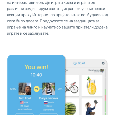
на интерактивни онлајн игри и колеги играчи од
различни земји ширум светот. , играње и учење чешки
лекции преку Интернет со пријателите е возбудливо од
кога било досега. Придружете се на заедницата за
играње на линго и научете со вашите пријатели додека
играте и се забавувате.