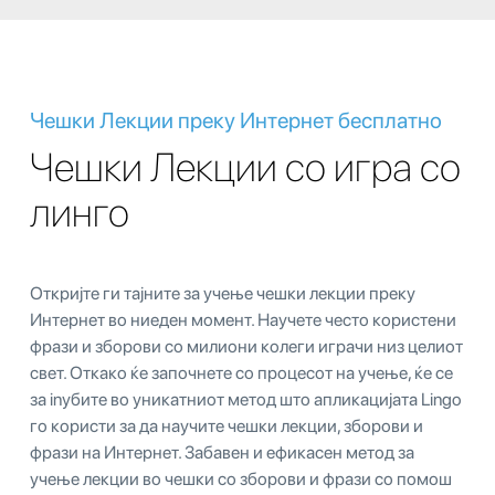
Чешки Лекции преку Интернет бесплатно
Чешки Лекции со игра со
линго
Откријте ги тајните за учење чешки лекции преку
Интернет во ниеден момент. Научете често користени
фрази и зборови со милиони колеги играчи низ целиот
свет. Откако ќе започнете со процесот на учење, ќе се
за inубите во уникатниот метод што апликацијата Lingo
го користи за да научите чешки лекции, зборови и
фрази на Интернет. Забавен и ефикасен метод за
учење лекции во чешки со зборови и фрази со помош