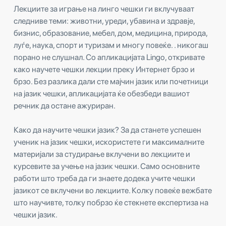
Лекциите за играње на линго чешки ги вклучуваат
следниве теми: животни, уреди, убавина и здравје,
бизнис, образование, мебел, дом, медицина, природа,
луѓе, наука, спорт и туризам и многу повеќе. . никогаш
порано не слушнал. Со апликацијата Lingo, откривате
како научете чешки лекции преку Интернет брзо и
брзо. Без разлика дали сте мајчин јазик или почетници
на јазик чешки, апликацијата ќе обезбеди вашиот
речник да остане ажуриран.
Како да научите чешки јазик? За да станете успешен
ученик на јазик чешки, искористете ги максималните
материјали за студирање вклучени во лекциите и
курсевите за учење на јазик чешки. Само основните
работи што треба да ги знаете додека учите чешки
јазикот се вклучени во лекциите. Колку повеќе вежбате
што научивте, толку побрзо ќе стекнете експертиза на
чешки јазик.