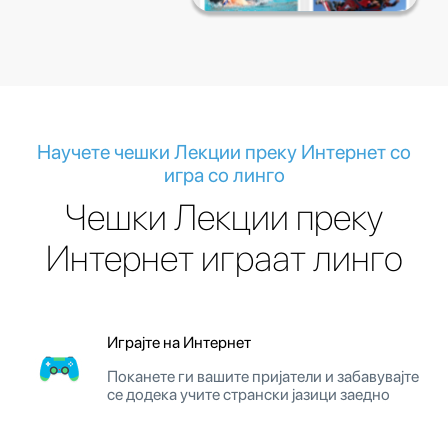
Научете чешки Лекции преку Интернет со
игра со линго
Чешки Лекции преку
Интернет играат линго
Играјте на Интернет
Поканете ги вашите пријатели и забавувајте
се додека учите странски јазици заедно