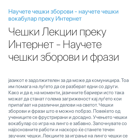
Научете чешки зборови - научете чешки
вокабулар преку Интернет
Чешки Лекции преку
Интернет - Научете
чешки зборови и фрази
јазикот е задолжителен за да може да комуницира. Тоа
им помага на луѓето да се разберат едни со други.
Како и да е, на моменти, јазичните бариери исто така
можат да станат голема загриженост кај луѓето кои
припаѓаат на различни делови на светот. Чешки
зборови и фрази што е можно побрзо. Повеќето од
учениците се фрустрирани и досадно. Учењето чешки
вокабулар со игра на линго е забавно. Започнувате со
најосновните работи и наскоро ќе станете течен
звучник чешки. Лекциите за играње на линго чешки се