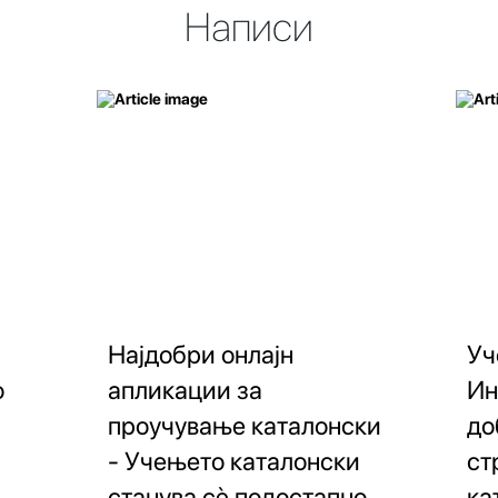
Написи
Најдобри онлајн
Уч
о
апликации за
Ин
проучување каталонски
до
- Учењето каталонски
ст
станува сè подостапно
ка