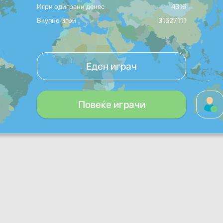
Игри одиграни денес
4316
Вкупно игри
31527111
Еден играч
Повеќе играчи