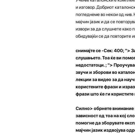
и изговор. Добриот каталонск
погледнеме во некои од нив.
мајчин јазик и да се повтору
извори за да слушнете како п
обидувајќи се да повторите и
снимајте се -Сек: 400; "> 
слушањето. Тоа ќе ви помо
недостатоци. ; "> Проучув
звучи и зборови во катало
лекции за видео за да науч
користените фрази и израз
фрази што ќе ги користите 
Силно> обрнете внимание н
зависност од тоа на кој сло
помогне да зборувате експ
мајчин јазик издвојува од