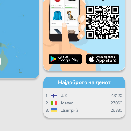
Пет
Саб
Нед
Дневен напредок
Месечен напредок
Сертификат
Целокупен напредок
Најдоброто на денот
1.
J. K
43120
2.
Matteo
27060
3.
Дмитрий
26880