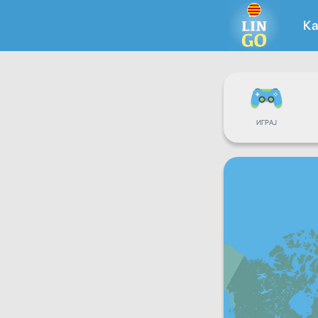
Ка
ИГРАЈ