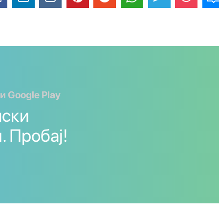
и Google Play
нски
. Пробај!