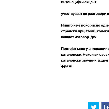
интонација и акцент.
учествуваат во разговори 
Ништо не е покорисно од в
странски пријатели, колег
вашиот изговор. /p>
Постојат многу апликации 
каталонски. Некои ви овозм
каталонски звучник, а дру
фрази.