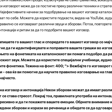
и изговорот може да се постигне преку различни техники и стратег
 Најефективните начини за подобрување на вашиот изговор катало
ваат по себе. Можете да користите подкасти, видеа на YouTube, ауд
равилно се изговараат различни звуци и зборови. Потоа, повторете 
нтонација и ритам за да го подобрите вашиот изговор.
Запишете го вашиот глас и споредете го вашиот изговор со мајч
гне да ги идентификувате и поправите вашите грешки во изго
ањето на фонетиката на каталонскиот ви помага подобро да р
нскиот звук. Можете да користите специјални учебници, аудио
ите фонетика. Тежина на фонт: 400; "> Вежбајте го изговорот 
и - ова ќе ви помогне да научите правилно изговарање на гла
најчесто.
а изговор и интонација Некои зборови можат да имаат разли
г се става стресот. Покрај тоа, правилната употреба на интонац
ресивно и да ги покажете вашите емоции. Обрнете внимание н
редени зборови и изрази во реченица и обидете се да одговар