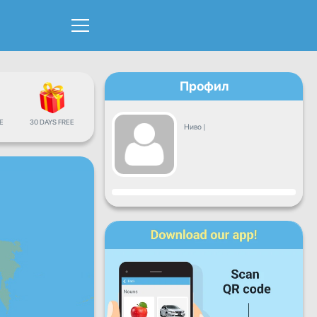
Профил
Е
30 DAYS FREE
Ниво
|
Напредок
Пон
Вто
Сре
Чет