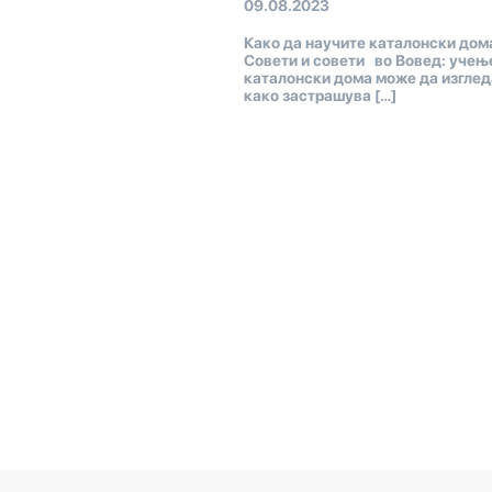
09.08.2023
Како да научите каталонски дом
Совети и совети во Вовед: учењ
каталонски дома може да изглед
како застрашува […]