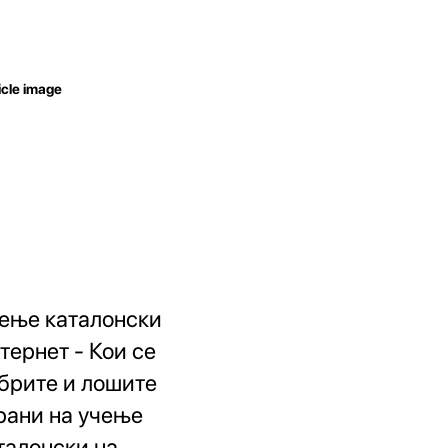
ење каталонски
тернет - Кои се
брите и лошите
рани на учење
талонски на