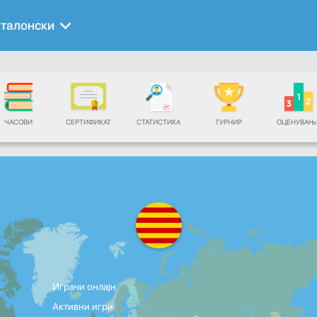
талонски
ЧАСОВИ
СЕРТИФИКАТ
СТАТИСТИКА
ТУРНИР
ОЦЕНУВАЊ
Играчи онлајн
Активни игри