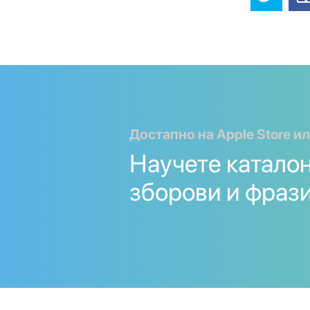
Достапно на Apple Store ил
Научете катало
зборови и фрази