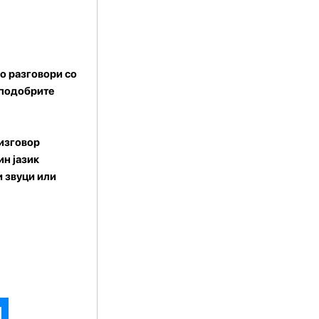
во разговори со
 подобрите
 изговор
ин јазик
и звуци или