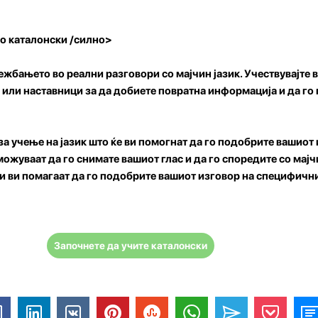
во каталонски /силно>
ежбањето во реални разговори со мајчин јазик. Учествувајте 
и или наставници за да добиете повратна информација и да го
за учење на јазик што ќе ви помогнат да го подобрите вашиот
ожуваат да го снимате вашиот глас и да го споредите со мајч
ги ви помагаат да го подобрите вашиот изговор на специфичн
Започнете да учите каталонски