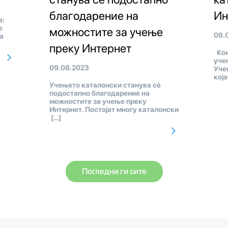
благодарение на
Ин
а:
е
можностите за учење
09.
а
преку Интернет
Кои
уче
09.08.2023
Уче
кој
Учењето каталонски станува сè
подостапно благодарение на
можностите за учење преку
Интернет. Постојат многу каталонски
[…]
Погледни ги сите