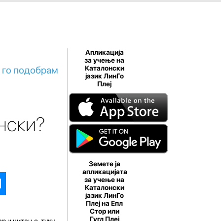
Апликација
за учење на
а го подобрам
Каталонски
јазик ЛинГо
Плеј
нски?
Земете ја
апликацијата
за учење на
Каталонски
јазик ЛинГо
Плеј на Епл
Стор или
Гугл Плеј
р и читање, туку