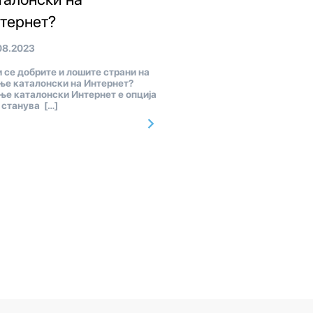
тернет?
08.2023
 се добрите и лошите страни на
ње каталонски на Интернет?
ње каталонски Интернет е опција
а станува […]