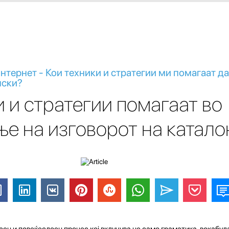
нтернет - Кои техники и стратегии ми помагаат д
нски?
и и стратегии помагаат во
е на изговорот на катало
ен и повеќеслоен процес кој вклучува не само граматика, вокабула