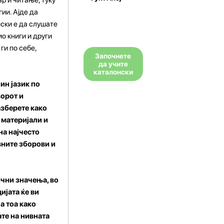
ии. Ајде да
нски е да слушате
ио книги и други
ги по себе,
Започнете
да учите
каталонски
ин јазик по
ворот и
азберете како
 материјали и
на најчесто
вните зборови и
чни значења, во
ијата ќе ви
а тоа како
ате на нивната