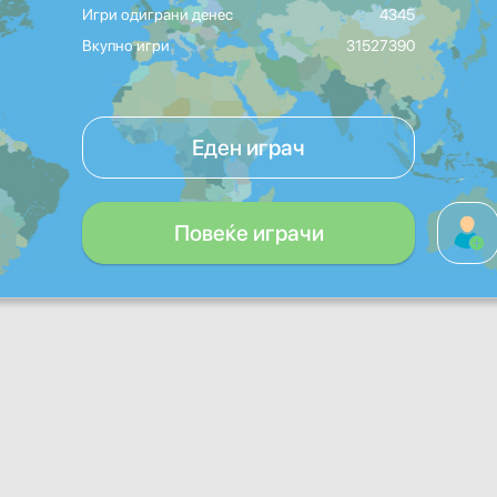
Игри одиграни денес
4345
Вкупно игри
31527390
Еден играч
Повеќе играчи