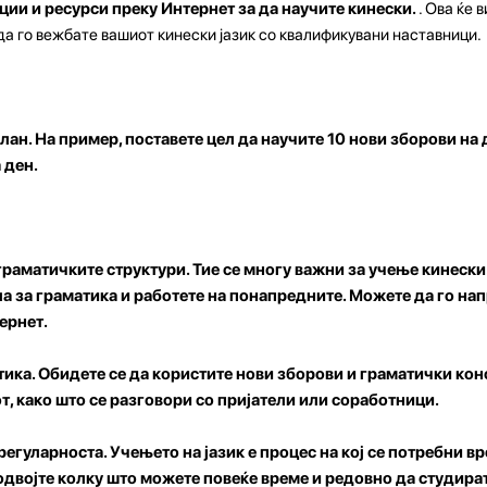
ии и ресурси преку Интернет за да научите кинески.
. Ова ќе 
да го вежбате вашиот кинески јазик со квалификувани наставници.
лан. На пример, поставете цел да научите 10 нови зборови на 
 ден.
 граматичките структури.
Тие се многу важни за учење кинески
а за граматика и работете на понапредните. Можете да го нап
ернет.
ика. Обидете се да користите нови зборови и граматички кон
т, како што се разговори со пријатели или соработници.
 регуларноста.
Учењето на јазик е процес на кој се потребни вр
 одвојте колку што можете повеќе време и редовно да студират