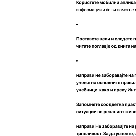
Користете мобилни апликац
информации и ќе ви помогне 
Поставете цели и следете п
читате поглавје од книга на
направи не заборавајте на
учење на основните правил
учебници, како и преку Инт
Запомнете соодветна практ
ситуации во реалниот живо
направи Не заборавајте на
трпеливост. За да успеете,