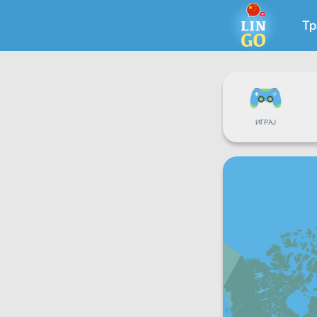
Тр
ИГРАЈ