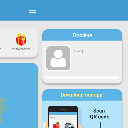
Профил
Е
30 DAYS FREE
Ниво
|
Напредок
Пон
Вто
Сре
Чет