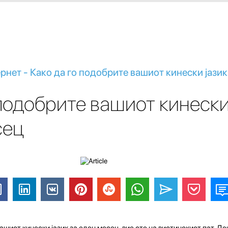
рнет - Како да го подобрите вашиот кинески јазик
 подобрите вашиот кинески
сец
ашиот кинески јазик за еден месец, вие сте на вистинскиот пат. Д