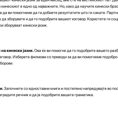
 кинескиот е едно од најважните. Но, како да научите кинески брз
а да ви помогнеме да ги добиете резултатите што ги сакате. Партн
 да зборувате и да го подобрите вашиот изговор. Користете ги соц
ои зборуваат кинески јазик.
 на кинески јазик.
Ова ќе ви помогне да го подобрите вашето раз
изговор. Изберете филмови со преводи за да ви помогнеме подобро
борови.
и.
Започнете со едноставни книги и постепено напредувајте во по
зградите речник и да ја подобрите вашата граматика.