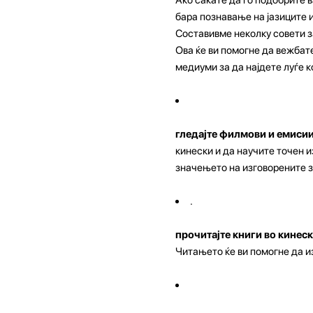
бара познавање на јазиците и
Составивме неколку совети з
Ова ќе ви помогне да вежбате
медиуми за да најдете луѓе к
гледајте филмови и емисии
кинески и да научите точен 
значењето на изговорените з
.
прочитајте книги во кинеск
Читањето ќе ви помогне да и