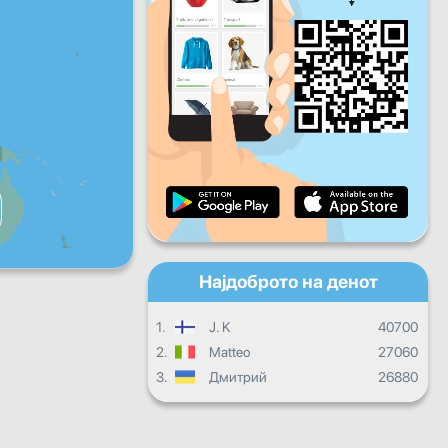
Пет
Саб
Нед
Дневен напредок
Месечен напредок
Сертификат
Целокупен напредок
Најдоброто на денот
1.
J. K
40700
2.
Matteo
27060
3.
Дмитрий
26880