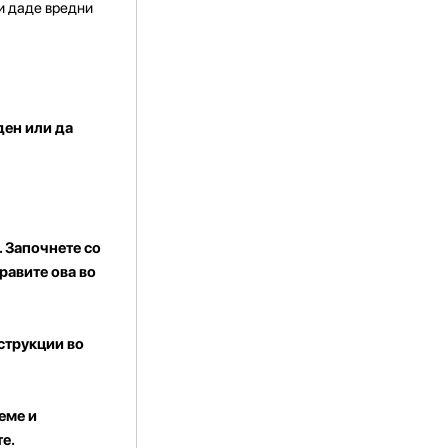
ви даде вредни
ден или да
. Започнете со
равите ова во
струкции во
еме и
е.