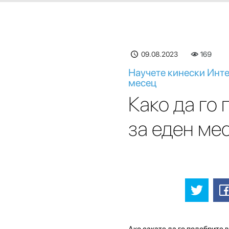
09.08.2023
169
Научете кинески Инте
месец
Како да го
за еден ме
Ако сакате да го подобрите в