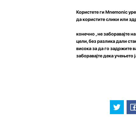
Користете ги Mnemonic ур
да користите слики или зд
конечно , не заборавајте н
цели, без разлика дали ста
висока за да го задржите в
заборавајте дека учењето 