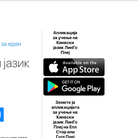
Апликација
за учење на
 за еден
Кинески
јазик ЛинГо
Плеј
 јазик
Земете ја
апликацијата
за учење на
Кинески
јазик ЛинГо
Плеј на Епл
Стор или
Гугл Плеј
енешниот свет