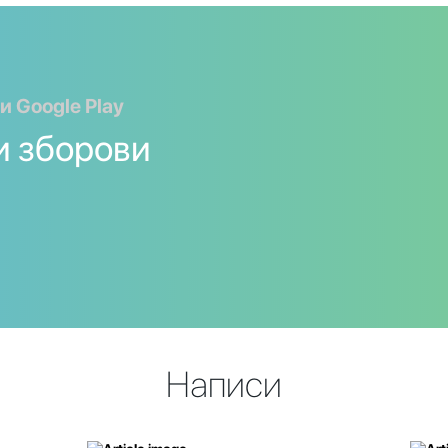
и Google Play
и зборови
Написи