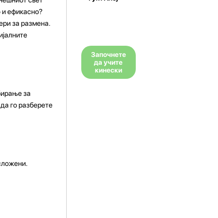
о и ефикасно?
ери за размена.
ијалните
Започнете
да учите
кинески
бирање за
 да го разберете
сложени.