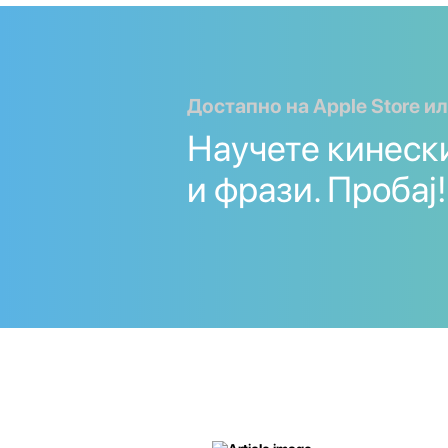
Достапно на Apple Store ил
Научете кинеск
и фрази. Пробај!