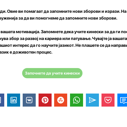
еди.
Овие ви помагаат да запомните нови зборови и изрази. Н
руженија за да ви помогнеме да запомните нови зборови.
а вашата мотивација.
Запомнете дека учите кинески за да ги по
нува збор за развој на кариера или патување. Чувајте ја вашат
ашиот интерес да го научите јазикот. Не плашете се да направ
јазик е доживотен процес.
Започнете да учите кинески