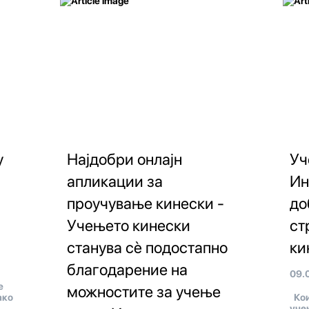
у
Најдобри онлајн
Уч
апликации за
Ин
проучување кинески -
до
Учењето кинески
ст
станува сè подостапно
ки
благодарение на
09.
е
можностите за учење
ако
Кои
уче