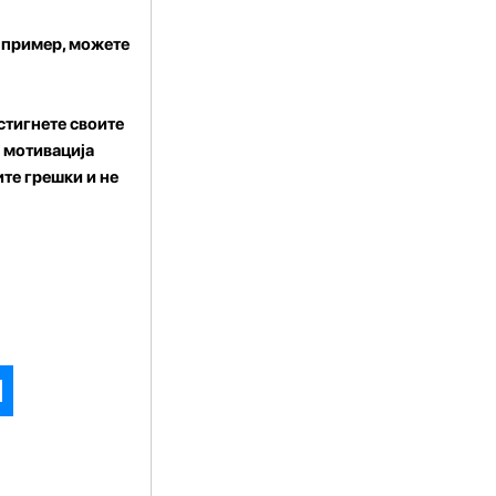
а пример, можете
стигнете своите
а мотивација
ите грешки и не