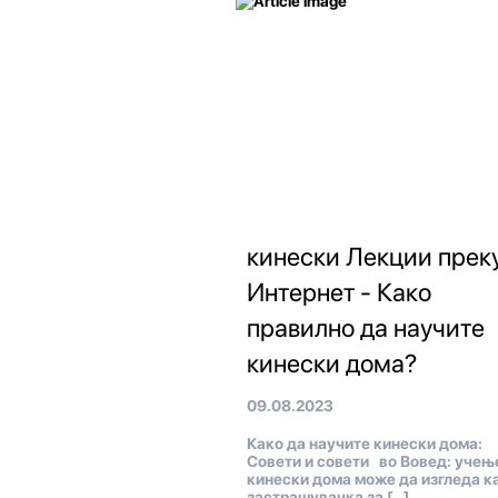
кинески Лекции прек
Интернет - Како
правилно да научите
кинески дома?
09.08.2023
Како да научите кинески дома:
Совети и совети во Вовед: учењ
кинески дома може да изгледа к
застрашувачка за […]