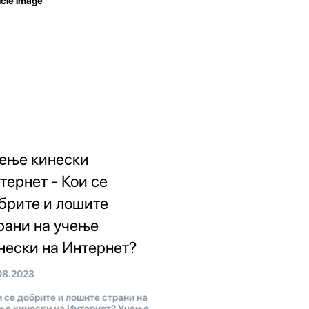
ење кинески
тернет - Кои се
брите и лошите
рани на учење
нески на Интернет?
08.2023
 се добрите и лошите страни на
ње кинески на Интернет? Учење