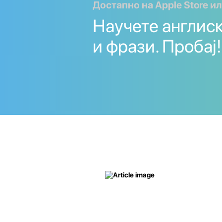
Достапно на Apple Store ил
Научете англис
и фрази. Пробај!