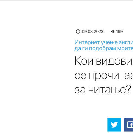
09.08.2023
199
Интернет учење англи
да ги подобрам моите
Кои видови
се прочита
за читање?