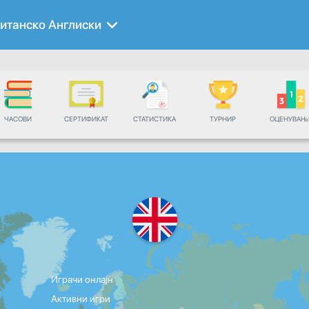
итанско Англиски
ЧАСОВИ
СЕРТИФИКАТ
СТАТИСТИКА
ТУРНИР
ОЦЕНУВАЊ
Играчи онлајн
Активни игри