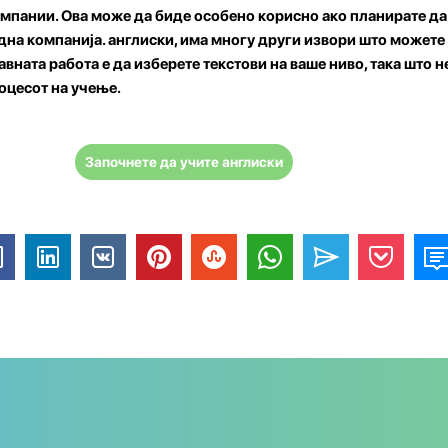
омпании. Ова може да биде особено корисно ако планирате да
дна компанија. англиски, има многу други извори што можете 
лавната работа е да изберете текстови на ваше ниво, така што н
оцесот на учење.
Започнете да учите англиски