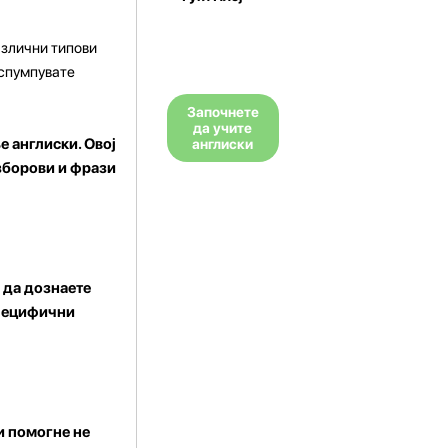
азлични типови
испумпувате
Започнете
да учите
е англиски. Овој
англиски
 зборови и фрази
и да дознаете
специфични
ви помогне не