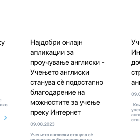
ку
Најдобри онлајн
Уч
апликации за
Ин
проучување англиски -
до
Учењето англиски
ст
станува сè подостапно
ан
благодарение на
09.
е
можностите за учење
како
Кои
уче
преку Интернет
анг
стан
09.08.2023
Учењето англиски станува сè
подостапно благодарение на