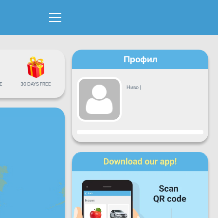
Профил
Е
30 DAYS FREE
Ниво
|
Напредок
Пон
Вто
Сре
Чет