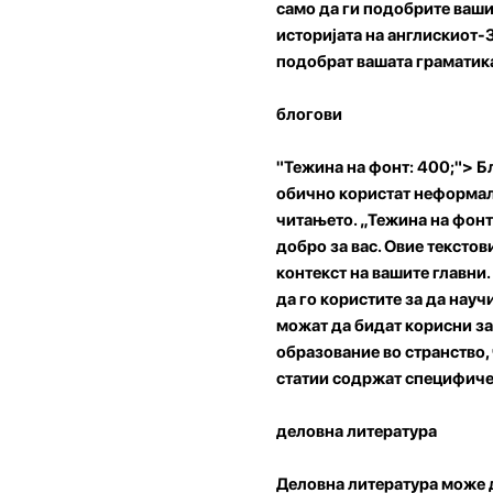
само да ги подобрите ваши
историјата на англискиот-З
подобрат вашата граматика
блогови
"Тежина на фонт: 400;"> Б
обично користат неформал
читањето. „Тежина на фонт
добро за вас. Овие тексто
контекст на вашите главни.
да го користите за да науч
можат да бидат корисни за
образование во странство,
статии содржат специфичен
деловна литература
Деловна литература може д