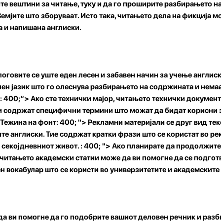
те вештини за читање, туку и да го проширите разбирањето на
емјите што зборуваат. Исто така, читањето дела на фикција мо
 и напишана англиски.
логовите се уште еден лесен и забавен начин за учење англис
ен јазик што го олеснува разбирањето на содржината и нема
: 400;“> Ако сте технички мајор, читањето технички докумен
ви содржат специфични термини што можат да бидат корисни 
 Тежина на фонт: 400; "> Рекламни материјали се друг вид те
ите англиски. Тие содржат кратки фрази што се користат во р
 секојдневниот живот. : 400; "> Ако планирате да продолжите
 читањето академски статии може да ви помогне да се подготв
 вокабулар што се користи во универзитетите и академските
а ви помогне да го подобрите вашиот деловен речник и разб