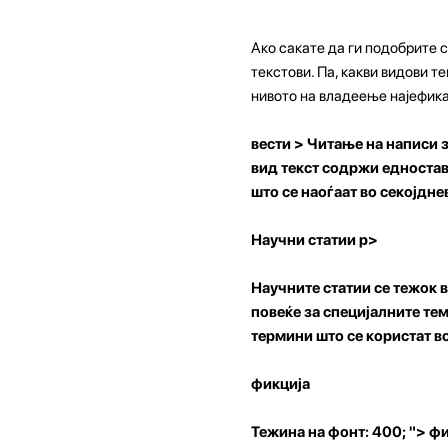
Ако сакате да ги подобрите 
текстови. Па, какви видови т
нивото на владеење најефик
вести >
Читање на написи з
вид текст содржи едностав
што се наоѓаат во секојдне
Научни статии
p>
Научните статии се тежок в
повеќе за специјалните те
термини што се користат в
фикција
Тежина на фонт: 400; "> фи