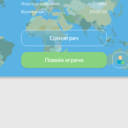
Игри одиграни денес
3842
Вкупно игри
31535730
Еден играч
Повеќе играчи