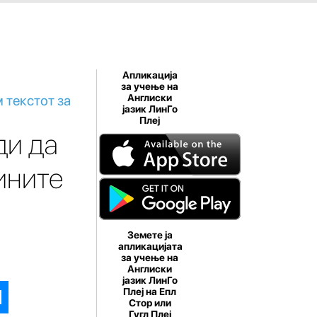
Апликација
за учење на
 текстот за
Англиски
јазик ЛинГо
Плеј
ди да
ините
Земете ја
апликацијата
за учење на
Англиски
јазик ЛинГо
Плеј на Епл
Стор или
Гугл Плеј