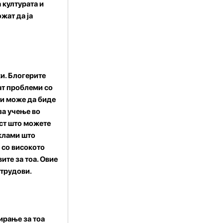
 културата и
жат да ја
ки. Блогерите
ат проблеми со
ти може да биде
за учење во
кст што можете
еклами што
 со високото
ите за тоа. Овие
 трудови.
ирање за тоа