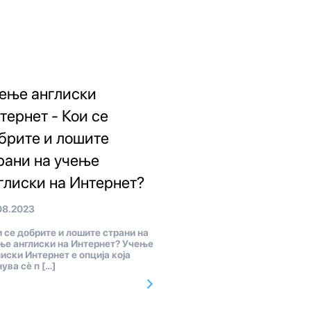
ење англиски
тернет - Кои се
брите и лошите
рани на учење
глиски на Интернет?
08.2023
 се добрите и лошите страни на
ње англиски на Интернет? Учење
лиски Интернет е опција која
ува сè п […]