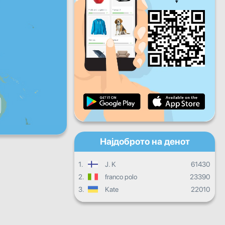
Пет
Саб
Нед
Дневен напредок
Месечен напредок
Сертификат
Целокупен напредок
Најдоброто на денот
1.
J. K
61430
2.
franco polo
23390
3.
Kate
22010