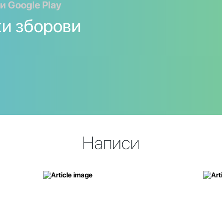
и Google Play
ки зборови
Написи