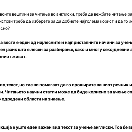
своите вештини за читање во англиски, треба да вежбате читање р
екстови треба да изберете за да добиете најголема корист и да го 
асно?
а вести е еден од најлесните и најпристапните начини за учењ
ен јазик што е лесен за разбирање, како и многу секојдневни
вниот живот.
ид текст, но тие ви помагаат да го проширите вашиот речник 
ми. Читањето научни статии може да биде корисно за учење 
о одредени области на знаење.
кција е уште еден важен вид текст за учење англиски. Тоа ќе 