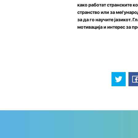
како работат странските к
странство или за меѓунаро
за да го научите јазикот. Г
мотивација и интерес за пр