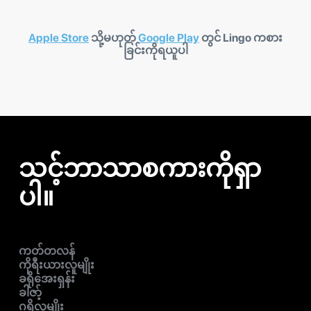
Apple Store
သို့မဟုတ်
Google Play
တွင် Lingo ကစား
ခြင်းကိုရယူပါ
သင့်ဘာသာစကားကိုရှာ
ပါ။
ကတ်တလန်
ကိုရီးယားလူမျိုး
ခရိုအေးရှန်း
ခါဇာ့်
ဂရိလူမျိုး