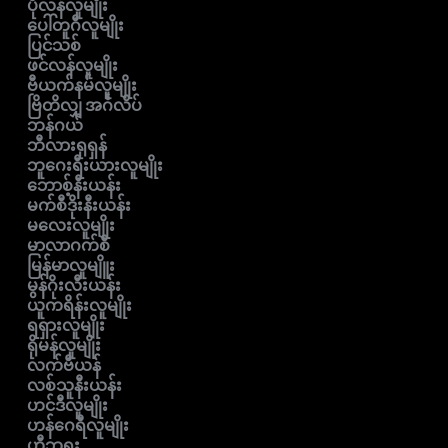
ပိုလန်လူမျိုး
ပေါ်တူဂီလူမျိုး
ပြင်သစ်
ဖင်လန်လူမျိုး
ဗီယက်နမ်လူမျိုး
ဗြိတိလျှ အင်္ဂလိပ်
ဘန်ဂယ်
ဘီလားရုရှန်
ဘူဂေးရီးယားလူမျိုး
ဘောစ့်နီးယန်း
မက်စီဒိုးနီးယန်း
မလေးလူမျိုး
မာလာဂက်စီ
မြန်မာလူမျိူး
မွန်ဂိုးလီးယန်း
ယူကရိန်းလူမျိုး
ရရှားလူမျိုး
ရိုမန်လူမျိုး
လက်ဗီယန်
လစ်သူနီးယန်း
ဟင်ဒီလူမျိုး
ဟန်ဂေရီလူမျိုး
ဟီဘရူး