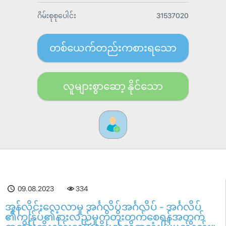
ဂိမ်းစုစုပေါင်း
31537020
တစ်ယေက်တည်းကစားရသော
လူများစွာဆော့ နိုင်သော
09.08.2023
334
အွန်လိုင်းလေ့လာမှု အင်္ဂလိပ်အင်္ဂလိပ် - အင်္ဂလိပ်
၏ကျွန်ုပ်၏နားလည်မှုကိုတိုးတက်စေရန်အတွက်