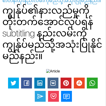
စာတန်းထိုးနည်းလမ်းကိုမည်သို့အသုံးပြုမည်နည်း။
ကျွန်ုပ်၏နားလည်မှုကို
တိုးတက်အောင်လုပ်ရန်
subtitling နည်းလမ်းကို
ကျွန်ုပ်မည်သို့အသုံးပြုနိုင်
မည်နည်း။