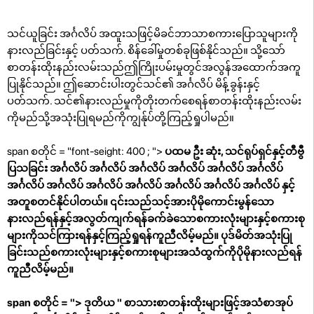
သင်ယူခြင်း အင်္ဂလိပ် အထူးသဖြင့်မိခင်ဘာသာစကားပြောသူများကို
နားလည်ခြင်းနှင့် ပတ်သက်. စိန်ခေါ်မှုတစ်ခုဖြစ်နိုင်သည်။ သို့သော်
စာတန်းထိုးနည်းလမ်းသည်ဤကြိုးပမ်းမှုတွင်အလွန်အထောက်အကူ
ပြုနိုင်သည်။ ဤဆောင်းပါးတွင်သင်၏ အင်္ဂလိပ် မိန့်ခွန်းနှင့်
ပတ်သက်. သင်၏နားလည်မှုကိုတိုးတက်စေရန်စာတန်းထိုးနည်းလမ်း
ကိုမည်သို့အသုံးပြုရမည်ကိုကျွန်ုပ်တို့ကြည့်ရှုပါမည်။
span စတိုင် = "font-seight: 400 ; ">
ပထမ ဦး ဆုံး, သင်ရုပ်ရှင်နှင့်တီဗွီ
ပြသခြင်း အင်္ဂလိပ် အင်္ဂလိပ် အင်္ဂလိပ် အင်္ဂလိပ် အင်္ဂလိပ် အင်္ဂလိပ်
အင်္ဂလိပ် အင်္ဂလိပ် အင်္ဂလိပ် အင်္ဂလိပ် အင်္ဂလိပ် အင်္ဂလိပ် အင်္ဂလိပ် နှင့်
အတူစတင်နိုင်ပါတယ်။ ၎င်းသည်သင့်အားပိုမိုကောင်းမွန်သော
နားလည်ရန်နှင့်အလွတ်ကျက်ရန်ခက်ခဲသောစကားလုံးများနှင့်စကားစု
များကိုသင်ကြားရန်နှင့်ကြည့်ရှုရန်ကူညီလိမ့်မည်။ ပုဒ်မိတ်အသုံးပြု
ခြင်းသည်စကားလုံးများနှင့်စကားစုများအသံထွက်ကိုပိုမိုနားလည်ရန်
ကူညီလိမ့်မည်။
span စတိုင် = ">
ဒုတိယ
" စာသားစာတန်းထိုးများဖြင့်အသံစာအုပ်