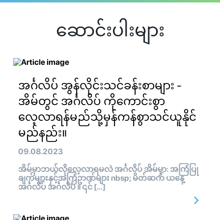
ဆောင်းပါးများ
အင်္ဂလိပ် အွန်လိုင်းသင်ခန်းစာများ -
အိမ်တွင် အင်္ဂလိပ် ကိုကောင်းစွာ
လေ့လာရန်မည်သို့မှန်ကန်စွာသင်ယူနိုင်
မည်နည်း။
09.08.2023
အိမ်မှာဘယ်လိုလေ့လာရမလဲ အင်္ဂလိပ် အိမ်မှာ: အကြံပြု
ချက်များနှင့်အကြံဥာဏ်များ nbsp; မိတ်ဆက် ယနေ့
အင်္ဂလိပ် အင်္ဂလိပ် ။ ၎င် […]