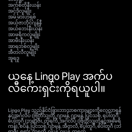
အက်စ်တိုနီးယန်း
အင်ဒိုလူမျိုး
အမ် မားဟရစ်
အယ်ဇာဘိုင်ဂျန်နီ
အယ်ဘေးနီးယန်း
အာဖရိကလူမျိူး
အာမီးနီးယန်း
အာရဘစ်လူမျိုး
အီတလီလူမျိုး
အူရဒူ
ယနေ့ Lingo Play အက်ပ
လီကေးရှင်းကိုရယူပါ။
Lingo Play သည်နိုင်ငံခြားဘာသာစကားများကိုလေ့လာရန်
နှင့်အင်္ဂလိပ် (ဗြိတိသျှတို့, ဂျာမန်, ဂျာမန်, ပြင်သစ်, ပေါ်တူဂီ,
ပေါ်တူဂီ (ဘရာဇီး, တူရကီ, အင်္ဂလိပ် (ဗြိတိသျှတို့နှင့်အမေရိ
ကန်), စပိန်, ပြင်သစ်, ဂျာမန်, အီတလီ, ပေါ်တူဂီ, ပေါ်တူဂီ (ဘ
ရာဇီး, ရုရှား, တူရကီ, ဂျပန်, ဂျပန်, တရုတ်,