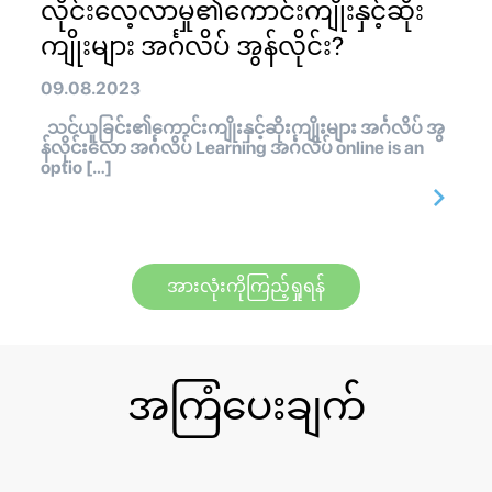
လိုင်းလေ့လာမှု၏ကောင်းကျိုးနှင့်ဆိုး
ကျိုးများ အင်္ဂလိပ် အွန်လိုင်း?
09.08.2023
သင်ယူခြင်း၏ကောင်းကျိုးနှင့်ဆိုးကျိုးများ အင်္ဂလိပ် အွ
န်လိုင်းလော အင်္ဂလိပ် Learning အင်္ဂလိပ် online is an
optio […]
အားလုံးကိုကြည့်ရှုရန်
အကြံပေးချက်