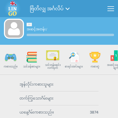
ဗြိတိလျှ အင်္ဂလိပ်
အဆင့်အတန်း
/
သင်တန်းဆင်း
အဆင့်သတ
ကစားသည်။
သင်ခန်းစာများ
စာရင်းအင်းများ
ကစားပွဲ
လက်မှတ်
ချက
အွန်လိုင်းကစားသူများ
တက်ကြွသောဂိမ်းများ
ယနေ့ဂိမ်းကစားသည်။
3874