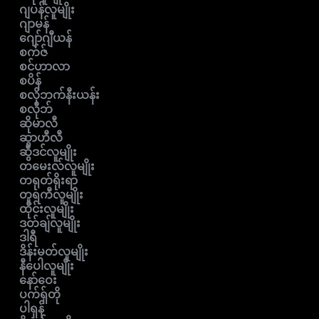
ဂျပန်လူမျိုး
ဂျာမန်
ဂျော်ဂျီယန်
စက်ဇ်
စင်ဟာလာ
စပိန်
စလိုဘက်နီးယန်း
စလိုဘ်
ဆိုမာလီ
ဆွာဟီလီ
ဆွီဒင်လူမျိုး
တမေးလ်လူမျိုး
တရုတ်ရိုးရာ
တူရကီလူမျိုး
ထိုင်းလူမျိုး
ဒတ်ချ်လူမျိုး
ဒါရီ
ဒိန်းမတ်လူမျိုး
နီပေါလူမျိုး
နော်ဝေး
ပက်ရှ်တို
ပါရှန်