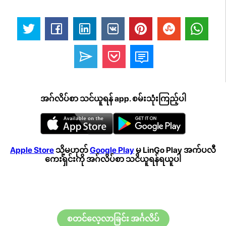
အဂ်လိပ်စာ သင်ယူရန် app. စမ်းသုံးကြည့်ပါ
Apple Store
သို့မဟုတ်
Google Play
မှ LinGo Play အက်ပလီ
ကေးရှင်းကို အဂ်လိပ်စာ သင်ယူရန်ရယူပါ
စတင်လေ့လာခြင်း အင်္ဂလိပ်