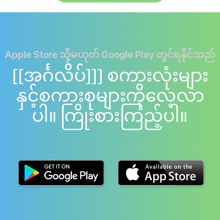
Apple Store သို့မဟုတ် Google Play တွင်ရနိုင်သည်
[[အင်္ဂလိပ်]]] စကားလုံးများ
နှင့်စကားစုများကိုလေ့လာ
ပါ။ ကြိုးစားကြည့်ပါ။