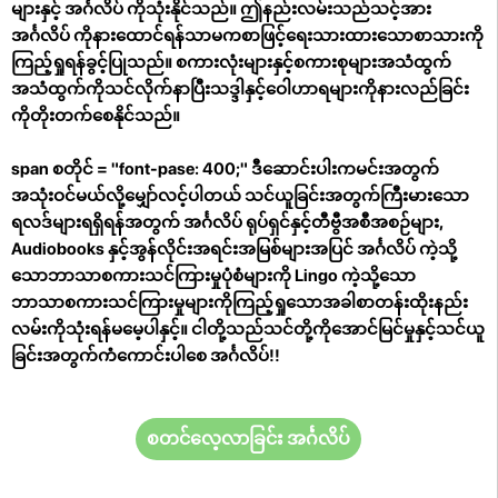
များနှင့် အင်္ဂလိပ် ကိုသုံးနိုင်သည်။ ဤနည်းလမ်းသည်သင့်အား
အင်္ဂလိပ် ကိုနားထောင်ရန်သာမကစာဖြင့်ရေးသားထားသောစာသားကို
ကြည့်ရှုရန်ခွင့်ပြုသည်။ စကားလုံးများနှင့်စကားစုများအသံထွက်
အသံထွက်ကိုသင်လိုက်နာပြီးသဒ္ဒါနှင့်ဝေါဟာရများကိုနားလည်ခြင်း
ကိုတိုးတက်စေနိုင်သည်။
span စတိုင် = "font-pase: 400;" ဒီဆောင်းပါးကမင်းအတွက်
အသုံးဝင်မယ်လို့မျှော်လင့်ပါတယ် သင်ယူခြင်းအတွက်ကြီးမားသော
ရလဒ်များရရှိရန်အတွက် အင်္ဂလိပ် ရုပ်ရှင်နှင့်တီဗွီအစီအစဉ်များ,
Audiobooks နှင့်အွန်လိုင်းအရင်းအမြစ်များအပြင် အင်္ဂလိပ် ကဲ့သို့
သောဘာသာစကားသင်ကြားမှုပုံစံများကို Lingo ကဲ့သို့သော
ဘာသာစကားသင်ကြားမှုများကိုကြည့်ရှုသောအခါစာတန်းထိုးနည်း
လမ်းကိုသုံးရန်မမေ့ပါနှင့်။ ငါတို့သည်သင်တို့ကိုအောင်မြင်မှုနှင့်သင်ယူ
ခြင်းအတွက်ကံကောင်းပါစေ အင်္ဂလိပ်!!
စတင်လေ့လာခြင်း အင်္ဂလိပ်