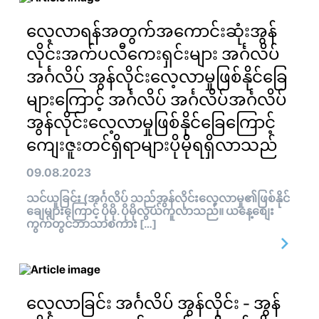
လေ့လာရန်အတွက်အကောင်းဆုံးအွန်
လိုင်းအက်ပလီကေးရှင်းများ အင်္ဂလိပ်
အင်္ဂလိပ် အွန်လိုင်းလေ့လာမှုဖြစ်နိုင်ခြေ
များကြောင့် အင်္ဂလိပ် အင်္ဂလိပ်အင်္ဂလိပ်
အွန်လိုင်းလေ့လာမှုဖြစ်နိုင်ခြေကြောင့်
ကျေးဇူးတင်ရှိရာများပိုမိုရရှိလာသည်
09.08.2023
သင်ယူခြင်း (အင်္ဂလိပ် သည်အွန်လိုင်းလေ့လာမှု၏ဖြစ်နိုင်
ချေများကြောင့် ပိုမို. ပိုမိုလွယ်ကူလာသည်။ ယနေ့စျေး
ကွက်တွင်ဘာသာစကား […]
လေ့လာခြင်း အင်္ဂလိပ် အွန်လိုင်း - အွန်