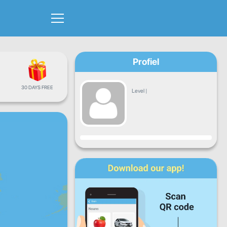
Profiel
30 DAYS FREE
Level
|
Vooruitgang
Ma
Di
Wo
Do