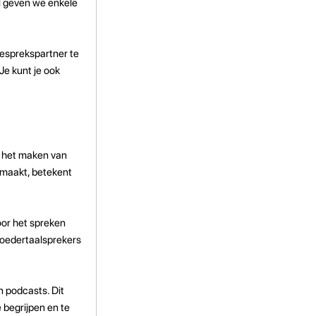
el geven we enkele
gesprekspartner te
Je kunt je ook
s het maken van
 maakt, betekent
oor het spreken
moedertaalsprekers
n podcasts. Dit
 begrijpen en te