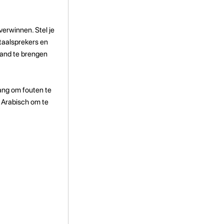
verwinnen. Stel je
taalsprekers en
stand te brengen
bang om fouten te
n Arabisch om te