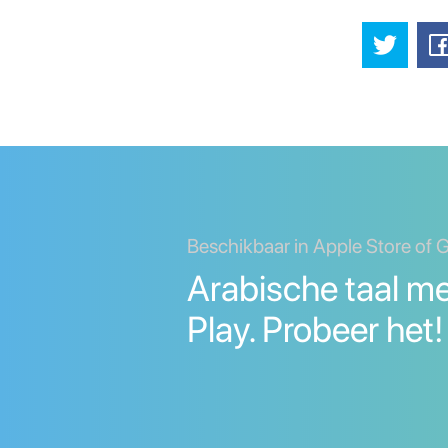
Beschikbaar in Apple Store of 
Arabische taal m
Play. Probeer het!