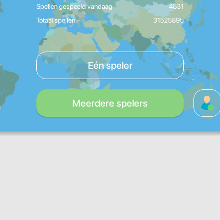
Spellen gespeeld vandaag
4531
Totaal spellen
31525895
Eén speler
Meerdere spelers