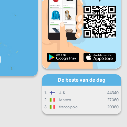
Vr
Za
Zo
Dagelijkse vooruitgang
Maandelijkse voortgang
Certificaat
Totale vooruitgang
De beste van de dag
1.
J. K
44340
2.
Matteo
27060
3.
franco polo
20360