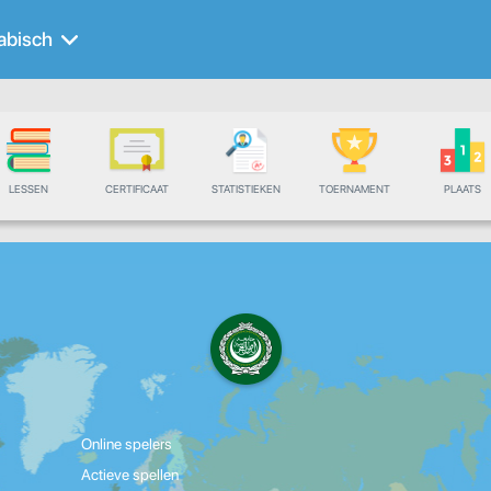
abisch
LESSEN
CERTIFICAAT
STATISTIEKEN
TOERNAMENT
PLAATS
Online spelers
Actieve spellen