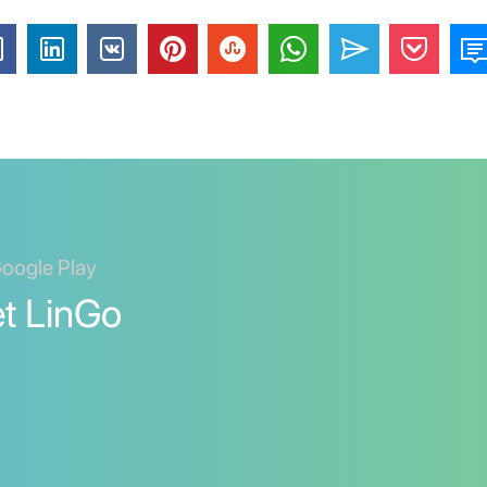
Google Play
et LinGo