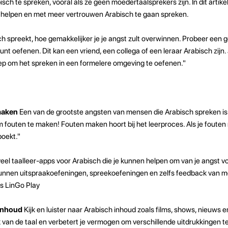
h te spreken, vooral als ze geen moedertaalsprekers zijn. In dit artik
te helpen en met meer vertrouwen Arabisch te gaan spreken.
h spreekt, hoe gemakkelijker je je angst zult overwinnen. Probeer een 
nt oefenen. Dit kan een vriend, een collega of een leraar Arabisch zijn. 
oep om het spreken in een formelere omgeving te oefenen."
maken
Een van de grootste angsten van mensen die Arabisch spreken i
 fouten te maken! Fouten maken hoort bij het leerproces. Als je fouten
boekt."
 veel taalleer-apps voor Arabisch die je kunnen helpen om van je angst v
kunnen uitspraakoefeningen, spreekoefeningen en zelfs feedback van 
is LinGo Play
 inhoud
Kijk en luister naar Arabisch inhoud zoals films, shows, nieuws e
 van de taal en verbetert je vermogen om verschillende uitdrukkingen te