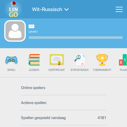
Wit-Russisch
Level
/
SPEEL
LESSEN
CERTIFICAAT
STATISTIEKEN
TOERNAMENT
PLAA
Online spelers
Actieve spellen
Spellen gespeeld vandaag
4181