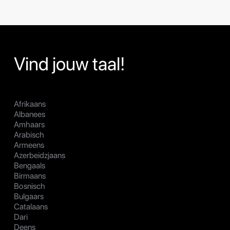
Vind jouw taal!
Afrikaans
Albanees
Amhaars
Arabisch
Armeens
Azerbeidzjaans
Bengaals
Birmaans
Bosnisch
Bulgaars
Catalaans
Dari
Deens