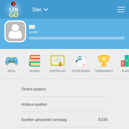
Dari
Level
/
SPEEL
LESSEN
CERTIFICAAT
STATISTIEKEN
TOERNAMENT
PLAA
Online spelers
Actieve spellen
Spellen gespeeld vandaag
4338