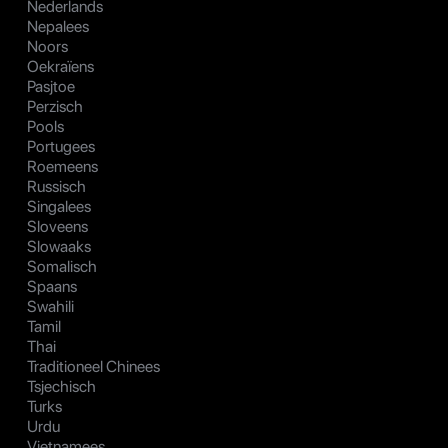
Nederlands
Nepalees
Noors
Oekraïens
Pasjtoe
Perzisch
Pools
Portugees
Roemeens
Russisch
Singalees
Sloveens
Slowaaks
Somalisch
Spaans
Swahili
Tamil
Thai
Traditioneel Chinees
Tsjechisch
Turks
Urdu
Vietnamees